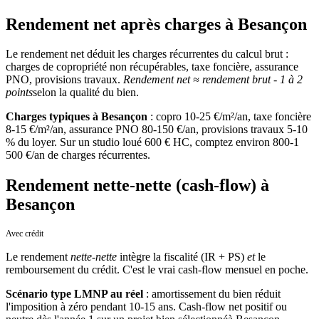
Rendement net après charges à Besançon
Le rendement net déduit les charges récurrentes du calcul brut :
charges de copropriété non récupérables, taxe foncière, assurance
PNO, provisions travaux.
Rendement net ≈ rendement brut - 1 à 2
points
selon la qualité du bien.
Charges typiques
à
Besançon
: copro 10-25 €/m²/an, taxe foncière
8-15 €/m²/an, assurance PNO 80-150 €/an, provisions travaux 5-10
% du loyer. Sur un studio loué 600 € HC, comptez environ 800-1
500 €/an de charges récurrentes.
Rendement nette-nette (cash-flow) à
Besançon
Avec crédit
Le rendement
nette-nette
intègre la fiscalité (IR + PS)
et
le
remboursement du crédit. C'est le vrai cash-flow mensuel en poche.
Scénario type LMNP au réel
: amortissement du bien réduit
l'imposition à zéro pendant 10-15 ans. Cash-flow net positif ou