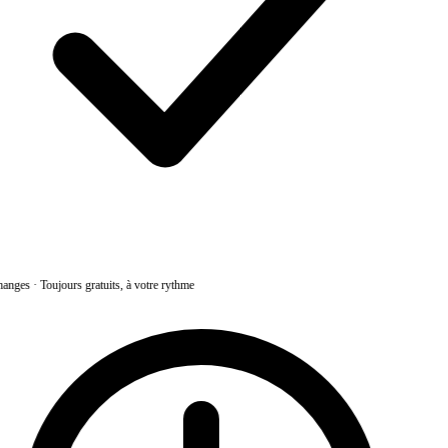
anges
·
Toujours gratuits, à votre rythme