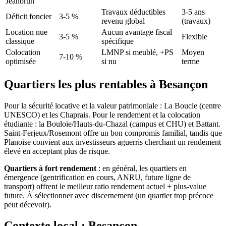
Jeanbrun
Travaux déductibles
3-5 ans
Déficit foncier
3-5 %
revenu global
(travaux)
Location nue
Aucun avantage fiscal
3-5 %
Flexible
classique
spécifique
Colocation
LMNP si meublé, +PS
Moyen
7-10 %
optimisée
si nu
terme
Quartiers les plus rentables à Besançon
Pour la sécurité locative et la valeur patrimoniale : La Boucle (centre
UNESCO) et les Chaprais. Pour le rendement et la colocation
étudiante : la Bouloie/Hauts-du-Chazal (campus et CHU) et Battant.
Saint-Ferjeux/Rosemont offre un bon compromis familial, tandis que
Planoise convient aux investisseurs aguerris cherchant un rendement
élevé en acceptant plus de risque.
Quartiers à fort rendement
: en général, les quartiers en
émergence (gentrification en cours, ANRU, future ligne de
transport) offrent le meilleur ratio rendement actuel + plus-value
future. À sélectionner avec discernement (un quartier trop précoce
peut décevoir).
Contexte local : Besançon