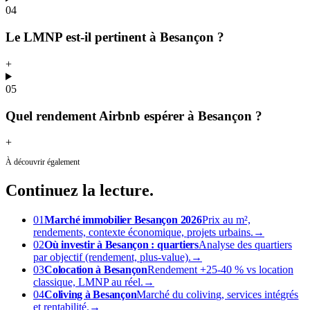
04
Le LMNP est-il pertinent à Besançon ?
+
05
Quel rendement Airbnb espérer à Besançon ?
+
À découvrir également
Continuez
la lecture.
01
Marché immobilier Besançon 2026
Prix au m²,
rendements, contexte économique, projets urbains.
→
02
Où investir à Besançon : quartiers
Analyse des quartiers
par objectif (rendement, plus-value).
→
03
Colocation à Besançon
Rendement +25-40 % vs location
classique, LMNP au réel.
→
04
Coliving à Besançon
Marché du coliving, services intégrés
et rentabilité.
→