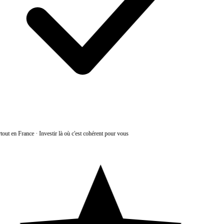
tout en France
·
Investir là où c'est cohérent pour vous