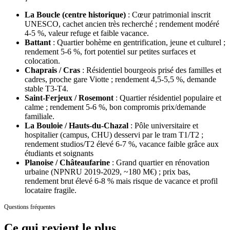
La Boucle (centre historique)
:
Cœur patrimonial inscrit
UNESCO, cachet ancien très recherché ; rendement modéré
4-5 %, valeur refuge et faible vacance.
Battant
:
Quartier bohème en gentrification, jeune et culturel ;
rendement 5-6 %, fort potentiel sur petites surfaces et
colocation.
Chaprais / Cras
:
Résidentiel bourgeois prisé des familles et
cadres, proche gare Viotte ; rendement 4,5-5,5 %, demande
stable T3-T4.
Saint-Ferjeux / Rosemont
:
Quartier résidentiel populaire et
calme ; rendement 5-6 %, bon compromis prix/demande
familiale.
La Bouloie / Hauts-du-Chazal
:
Pôle universitaire et
hospitalier (campus, CHU) desservi par le tram T1/T2 ;
rendement studios/T2 élevé 6-7 %, vacance faible grâce aux
étudiants et soignants
Planoise / Châteaufarine
:
Grand quartier en rénovation
urbaine (NPNRU 2019-2029, ~180 M€) ; prix bas,
rendement brut élevé 6-8 % mais risque de vacance et profil
locataire fragile.
Questions fréquentes
Ce qui revient
le plus.