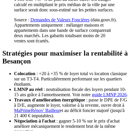
calculé en multipliant le prix médian de la ville par une
surface serait donc sous-estimé sur les petites surfaces.
Source :
Demandes de Valeurs Foncières
(data.gouv.fr).
Appartements uniquement : mélanger maisons et
appartements dans une bande de surface comparerait
deux marchés. Les gabarits totalisant moins de
20
ventes sont écartés.
Stratégies pour maximiser la rentabilité à
Besançon
Colocation
: +20 à +35 % de loyer total vs location classique
sur un T3-T4. Particulièrement performant sur les quartiers
étudiants.
LMNP au réel
: neutralisation fiscale des loyers pendant 10-
15 ans grâce à l'amortissement. Voir notre
guide LMNP 2026
.
Travaux d'amélioration énergétique
: passe le DPE de F/G
à D/E, augmente le loyer, valorise à la revente, ouvre droit à
MaPrimeRénov' Bailleur
et au déficit foncier majoré (jusqu'à
21 400 € imputables).
Négociation à l'achat
: gagner 5-10 % sur le prix d'achat
améliore mécaniquement le rendement brut de la même