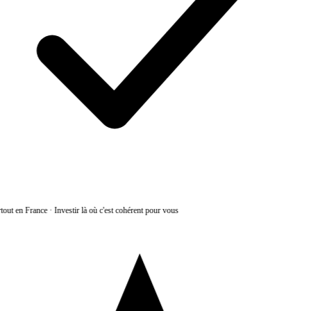
tout en France
·
Investir là où c'est cohérent pour vous