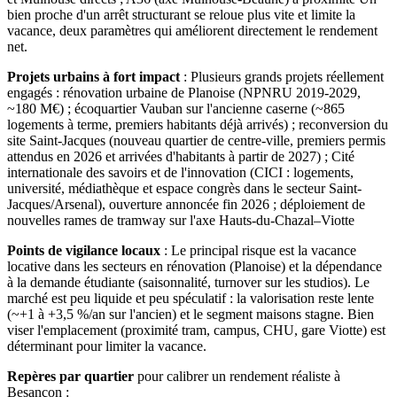
bien proche d'un arrêt structurant se reloue plus vite et limite la
vacance, deux paramètres qui améliorent directement le rendement
net.
Projets urbains à fort impact
:
Plusieurs grands projets réellement
engagés : rénovation urbaine de Planoise (NPNRU 2019-2029,
~180 M€) ; écoquartier Vauban sur l'ancienne caserne (~865
logements à terme, premiers habitants déjà arrivés) ; reconversion du
site Saint-Jacques (nouveau quartier de centre-ville, premiers permis
attendus en 2026 et arrivées d'habitants à partir de 2027) ; Cité
internationale des savoirs et de l'innovation (CICI : logements,
université, médiathèque et espace congrès dans le secteur Saint-
Jacques/Arsenal), ouverture annoncée fin 2026 ; déploiement de
nouvelles rames de tramway sur l'axe Hauts-du-Chazal–Viotte
Points de vigilance locaux
:
Le principal risque est la vacance
locative dans les secteurs en rénovation (Planoise) et la dépendance
à la demande étudiante (saisonnalité, turnover sur les studios). Le
marché est peu liquide et peu spéculatif : la valorisation reste lente
(~+1 à +3,5 %/an sur l'ancien) et le segment maisons stagne. Bien
viser l'emplacement (proximité tram, campus, CHU, gare Viotte) est
déterminant pour limiter la vacance.
Repères par quartier
pour calibrer un rendement réaliste
à
Besançon
: