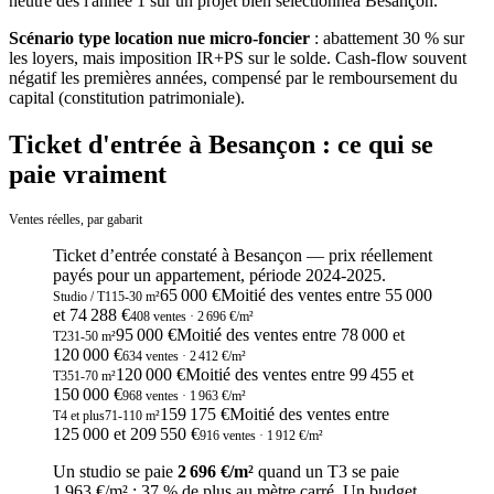
neutre dès l'année 1 sur un projet bien sélectionné
à
Besançon
.
Scénario type location nue micro-foncier
: abattement 30 % sur
les loyers, mais imposition IR+PS sur le solde. Cash-flow souvent
négatif les premières années, compensé par le remboursement du
capital (constitution patrimoniale).
Ticket d'entrée à Besançon : ce qui se
paie vraiment
Ventes réelles, par gabarit
Ticket d’entrée constaté
à
Besançon
— prix réellement
payés pour un appartement, période
2024-2025
.
65 000 €
Moitié des ventes entre
55 000
Studio / T1
15
-
30
m²
et
74 288
€
408
ventes
· 2 696 €/m²
95 000 €
Moitié des ventes entre
78 000
et
T2
31
-
50
m²
120 000
€
634
ventes
· 2 412 €/m²
120 000 €
Moitié des ventes entre
99 455
et
T3
51
-
70
m²
150 000
€
968
ventes
· 1 963 €/m²
159 175 €
Moitié des ventes entre
T4 et plus
71
-
110
m²
125 000
et
209 550
€
916
ventes
· 1 912 €/m²
Un studio se paie
2 696 €/m²
quand un T3 se paie
1 963 €/m²
:
37
% de plus au mètre carré. Un budget