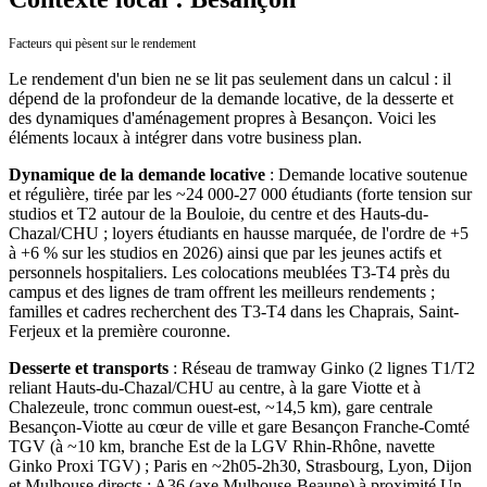
Facteurs qui pèsent sur le rendement
Le rendement d'un bien ne se lit pas seulement dans un calcul : il
dépend de la profondeur de la demande locative, de la desserte et
des dynamiques d'aménagement propres à
Besançon
. Voici les
éléments locaux à intégrer dans votre business plan.
Dynamique de la demande locative
:
Demande locative soutenue
et régulière, tirée par les ~24 000-27 000 étudiants (forte tension sur
studios et T2 autour de la Bouloie, du centre et des Hauts-du-
Chazal/CHU ; loyers étudiants en hausse marquée, de l'ordre de +5
à +6 % sur les studios en 2026) ainsi que par les jeunes actifs et
personnels hospitaliers. Les colocations meublées T3-T4 près du
campus et des lignes de tram offrent les meilleurs rendements ;
familles et cadres recherchent des T3-T4 dans les Chaprais, Saint-
Ferjeux et la première couronne.
Desserte et transports
:
Réseau de tramway Ginko (2 lignes T1/T2
reliant Hauts-du-Chazal/CHU au centre, à la gare Viotte et à
Chalezeule, tronc commun ouest-est, ~14,5 km), gare centrale
Besançon-Viotte au cœur de ville et gare Besançon Franche-Comté
TGV (à ~10 km, branche Est de la LGV Rhin-Rhône, navette
Ginko Proxi TGV) ; Paris en ~2h05-2h30, Strasbourg, Lyon, Dijon
et Mulhouse directs ; A36 (axe Mulhouse-Beaune) à proximité
Un