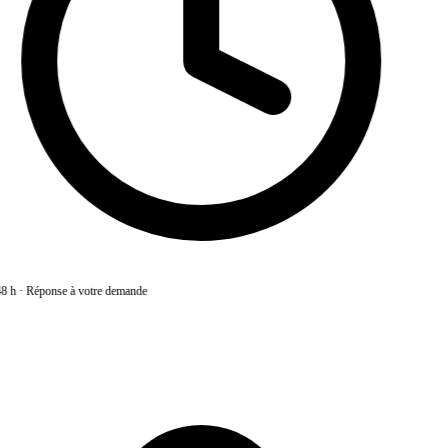
8 h
·
Réponse à votre demande