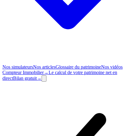
Nos simulateurs
Nos articles
Glossaire du patrimoine
Nos vidéos
Compteur
Immobilier
→
Le calcul de votre patrimoine net en
direct
Bilan
gratuit
→