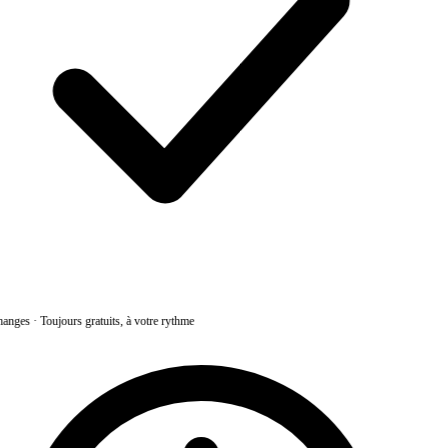
anges
·
Toujours gratuits, à votre rythme