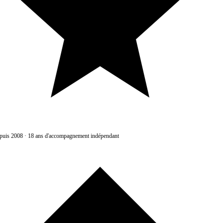
uis 2008
·
18 ans d'accompagnement indépendant