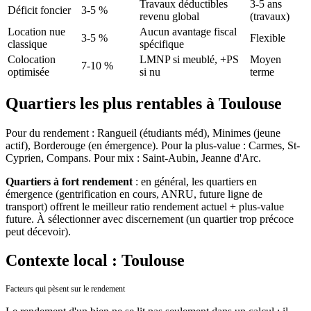
Travaux déductibles
3-5 ans
Déficit foncier
3-5 %
revenu global
(travaux)
Location nue
Aucun avantage fiscal
3-5 %
Flexible
classique
spécifique
Colocation
LMNP si meublé, +PS
Moyen
7-10 %
optimisée
si nu
terme
Quartiers les plus rentables à Toulouse
Pour du rendement : Rangueil (étudiants méd), Minimes (jeune
actif), Borderouge (en émergence). Pour la plus-value : Carmes, St-
Cyprien, Compans. Pour mix : Saint-Aubin, Jeanne d'Arc.
Quartiers à fort rendement
: en général, les quartiers en
émergence (gentrification en cours, ANRU, future ligne de
transport) offrent le meilleur ratio rendement actuel + plus-value
future. À sélectionner avec discernement (un quartier trop précoce
peut décevoir).
Contexte local : Toulouse
Facteurs qui pèsent sur le rendement