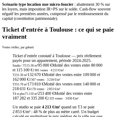
Scénario type location nue micro-foncier
: abattement 30 % sur
les loyers, mais imposition IR+PS sur le solde. Cash-flow souvent
négatif les premières années, compensé par le remboursement du
capital (constitution patrimoniale).
Ticket d'entrée à Toulouse : ce qui se paie
vraiment
Ventes réelles, par gabarit
Ticket d’entrée constaté
à
Toulouse
— prix réellement
payés pour un appartement, période
2024-2025
.
95 000 €
Moitié des ventes entre
80 000
Studio / T1
15
-
30
m²
et
115 100
€
1 901
ventes
· 4 213 €/m²
132 670 €
Moitié des ventes entre
109 000
et
T2
31
-
50
m²
162 000
€
3 567
ventes
· 3 234 €/m²
173 810 €
Moitié des ventes entre
140 000
et
T3
51
-
70
m²
218 631
€
4 170
ventes
· 2 853 €/m²
253 400 €
Moitié des ventes entre
T4 et plus
71
-
110
m²
187 282
et
335 200
€
2 335
ventes
· 3 056 €/m²
Un studio se paie
4 213 €/m²
quand un T3 se paie
2 853 €/m²
:
48
% de plus au mètre carré. Un budget
calculé en multipliant le prix médian de la ville par une