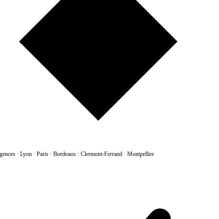
gences
·
Lyon · Paris · Bordeaux · Clermont-Ferrand · Montpellier