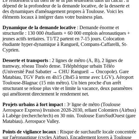
Le rendement d'un bien ne se lit pas seulement dans un calcul : il
dépend de la profondeur de la demande locative, de la desserte et
des dynamiques d'aménagement propres à
Toulouse
. Voici les
éléments locaux à intégrer dans votre business plan.
Dynamique de la demande locative
:
Demande énorme et
structurelle : 130 000 étudiants + 60 000 emplois aéronautiques +
jeunes actifs tertiaires. T1/T2 partent en 7-15 jours. Colocation
étudiante hyper-dynamique à Rangueil, Compans-Caffarelli, St-
Cyprien.
Desserte et transports
:
2 lignes de métro (A, B), 2 lignes de
tramway, réseau Tisséo dense. Téléphérique urbain Téléo
(Université Paul Sabatier → CHU Rangueil → Oncopole). Gare
Matabiau, TGV Paris en 4h15 (3h45 à terme avec LGV). Aéroport
Toulouse-Blagnac (15 min métro).
Un bien proche d'un arrêt
structurant se reloue plus vite et limite la vacance, deux paramètres
qui améliorent directement le rendement net.
Projets urbains à fort impact
:
3ᵉ ligne de métro (Toulouse
Aerospace Express) livraison 2028-2030, reliant Colomiers (Airbus)
à Labège (recherche/tech) en 30 min. Toulouse EuroSudOuest (gare
Matabiau). Aerospace Valley.
Points de vigilance locaux
:
Risque de surchauffe locale concentrée
sur l'aéronautique (cycles Airbus). Encadrement loyers à Toulouse