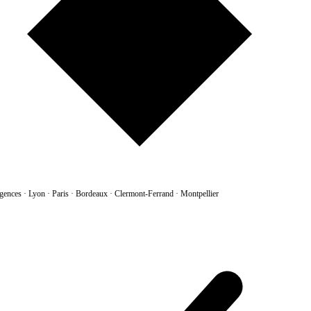
gences
·
Lyon · Paris · Bordeaux · Clermont-Ferrand · Montpellier