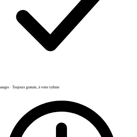
anges
·
Toujours gratuits, à votre rythme