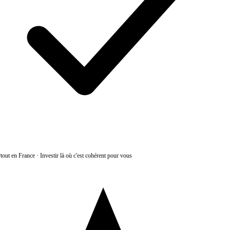
tout en France
·
Investir là où c'est cohérent pour vous