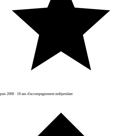
uis 2008
·
18 ans d'accompagnement indépendant