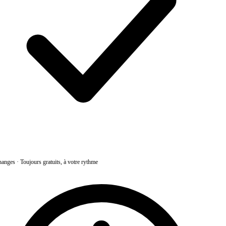
anges
·
Toujours gratuits, à votre rythme