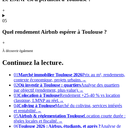
+
05
Quel rendement Airbnb espérer à Toulouse ?
+
À découvrir également
Continuez
la lecture.
01
Marché immobilier Toulouse 2026
Prix au m², rendements,
contexte économique, projets urbains.
→
02
Où investir à Toulouse : quartiers
Analyse des quartiers
par objectif (rendement, plus-value).
→
03
Colocation à Toulouse
Rendement +25-40 % vs location
classique, LMNP au réel.
→
04
Coliving à Toulouse
Marché du coliving, services intégrés
et rentabilité.
→
05
Airbnb & réglementation Toulouse
Location courte durée :
règles locales et fiscalité.
→
06
Toulouse 2026 : Airbus, étudiants, et après ?
Analyse de