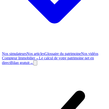
Nos simulateurs
Nos articles
Glossaire du patrimoine
Nos vidéos
Compteur
Immobilier
→
Le calcul de votre patrimoine net en
direct
Bilan
gratuit
→