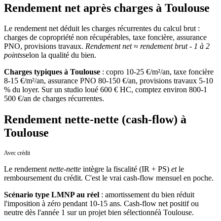
Rendement net après charges à Toulouse
Le rendement net déduit les charges récurrentes du calcul brut :
charges de copropriété non récupérables, taxe foncière, assurance
PNO, provisions travaux.
Rendement net ≈ rendement brut - 1 à 2
points
selon la qualité du bien.
Charges typiques
à
Toulouse
: copro 10-25 €/m²/an, taxe foncière
8-15 €/m²/an, assurance PNO 80-150 €/an, provisions travaux 5-10
% du loyer. Sur un studio loué 600 € HC, comptez environ 800-1
500 €/an de charges récurrentes.
Rendement nette-nette (cash-flow) à
Toulouse
Avec crédit
Le rendement
nette-nette
intègre la fiscalité (IR + PS)
et
le
remboursement du crédit. C'est le vrai cash-flow mensuel en poche.
Scénario type LMNP au réel
: amortissement du bien réduit
l'imposition à zéro pendant 10-15 ans. Cash-flow net positif ou
neutre dès l'année 1 sur un projet bien sélectionné
à
Toulouse
.