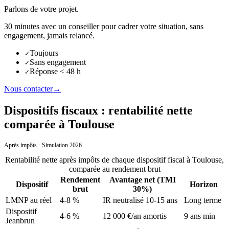
Parlons de votre projet.
30 minutes avec un conseiller pour cadrer votre situation, sans
engagement, jamais relancé.
Toujours
✓
Sans engagement
✓
Réponse < 48 h
✓
Nous contacter
→
Dispositifs fiscaux : rentabilité nette
comparée à Toulouse
Après impôts · Simulation 2026
Rentabilité nette après impôts de chaque dispositif fiscal
à
Toulouse
,
comparée au rendement brut
Rendement
Avantage net (TMI
Dispositif
Horizon
brut
30%)
LMNP au réel
4-8 %
IR neutralisé 10-15 ans
Long terme
Dispositif
4-6 %
12 000 €/an amortis
9 ans min
Jeanbrun