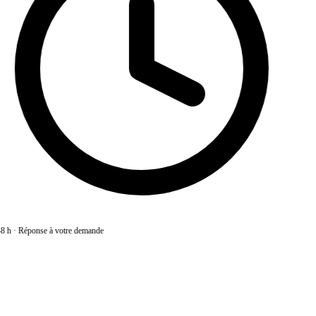
8 h
·
Réponse à votre demande