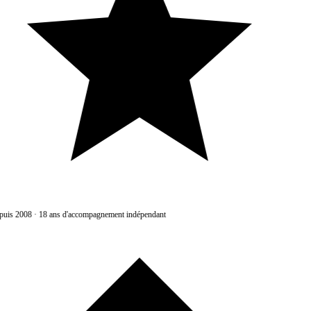
uis 2008
·
18 ans d'accompagnement indépendant