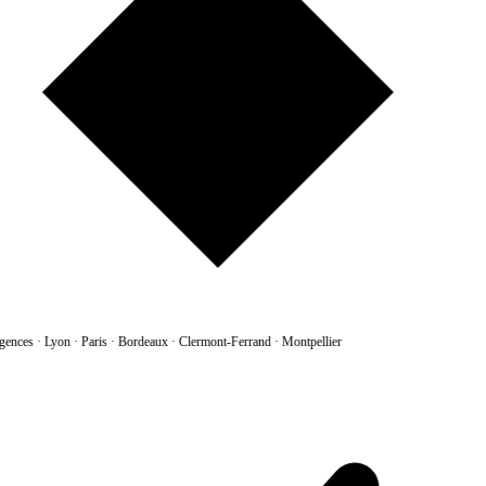
gences
·
Lyon · Paris · Bordeaux · Clermont-Ferrand · Montpellier