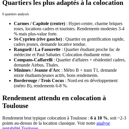
Quartiers les plus adaptés à la colocation
6 quartiers analysés
Carmes / Capitole (centre)
:
Hyper-centre, charme briques
roses, locations cadres et touristes. Rendements modestes 3-4
% mais plus-value forte.
St-Cyprien (rive gauche)
:
Quartier en gentrification rapide,
cadres jeunes, demande locative tendue.
Rangueil / La Faourette
:
Quartier étudiant proche fac de
médecine et Paul Sabatier. Colocation étudiante reine.
Compans-Caffarelli
:
Quartier d'affaires + résidentiel cadres,
demande Airbus, Thales.
Minimes / Jeanne d'Arc
:
Métro B + tram T1, demande
mixte étudiants/jeunes actifs, bons rendements.
Borderouge / Trois Cocus
:
Nord-est en développement
(métro B), rendements 6-8 %.
Rendement attendu en colocation à
Toulouse
Rendement brut typique colocation
à
Toulouse
:
6 à 10 %
, soit ~2-3
points au-dessus de la location classique. Voir notre
analyse
rentabilité
Toulouse
.