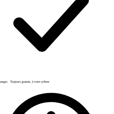
anges
·
Toujours gratuits, à votre rythme