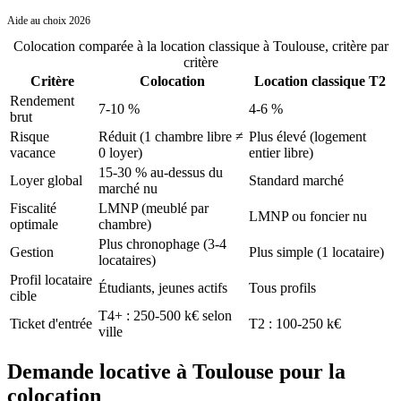
Aide au choix 2026
Colocation comparée à la location classique
à
Toulouse
, critère par
critère
Critère
Colocation
Location classique T2
Rendement
7-10 %
4-6 %
brut
Risque
Réduit (1 chambre libre ≠
Plus élevé (logement
vacance
0 loyer)
entier libre)
15-30 % au-dessus du
Loyer global
Standard marché
marché nu
Fiscalité
LMNP (meublé par
LMNP ou foncier nu
optimale
chambre)
Plus chronophage (3-4
Gestion
Plus simple (1 locataire)
locataires)
Profil locataire
Étudiants, jeunes actifs
Tous profils
cible
T4+ : 250-500 k€ selon
Ticket d'entrée
T2 : 100-250 k€
ville
Demande locative à Toulouse pour la
colocation