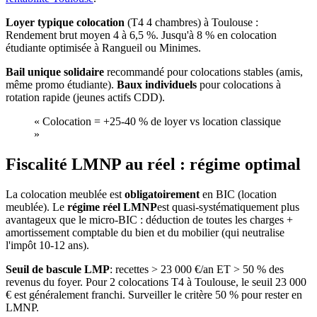
Loyer typique colocation
(T4 4 chambres)
à
Toulouse
:
Rendement brut moyen 4 à 6,5 %. Jusqu'à 8 % en colocation
étudiante optimisée à Rangueil ou Minimes.
Bail unique solidaire
recommandé pour colocations stables (amis,
même promo étudiante).
Baux individuels
pour colocations à
rotation rapide (jeunes actifs CDD).
«
Colocation = +25-40 % de loyer vs location classique
»
Fiscalité LMNP au réel : régime optimal
La colocation meublée est
obligatoirement
en BIC (location
meublée). Le
régime réel LMNP
est quasi-systématiquement plus
avantageux que le micro-BIC : déduction de toutes les charges +
amortissement comptable du bien et du mobilier (qui neutralise
l'impôt 10-12 ans).
Seuil de bascule LMP
: recettes > 23 000 €/an ET > 50 % des
revenus du foyer. Pour 2 colocations T4
à
Toulouse
, le seuil 23 000
€ est généralement franchi. Surveiller le critère 50 % pour rester en
LMNP.