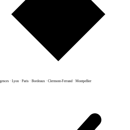
gences
·
Lyon · Paris · Bordeaux · Clermont-Ferrand · Montpellier