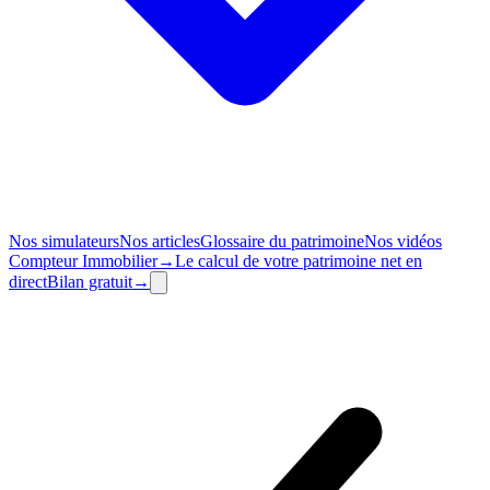
Nos simulateurs
Nos articles
Glossaire du patrimoine
Nos vidéos
Compteur
Immobilier
→
Le calcul de votre patrimoine net en
direct
Bilan
gratuit
→