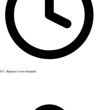
8 h
·
Réponse à votre demande