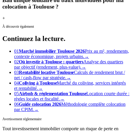
Bail unique solidaire ou baux individuels pour ma
colocation à Toulouse ?
+
À découvrir également
Continuez
la lecture.
01
Marché immobilier Toulouse 2026
Prix au m², rendements,
contexte économique, projets urbains.
→
02
Où investir à Toulouse : quartiers
Analyse des quartiers
par objectif (rendement, plus-value).
→
03
Rentabilité locative Toulouse
Calculs de rendement brut /
net / cash-flow par stratégie.
→
04
Coliving à Toulouse
Marché du coliving, services intégrés
et rentabilité.
→
05
Airbnb & réglementation Toulouse
Location courte durée :
règles locales et fiscalité.
→
06
Guide colocation 2026
Méthodologie complète colocation
par CPIM.
→
Avertissement réglementaire
Tout investissement immobilier comporte un risque de perte en