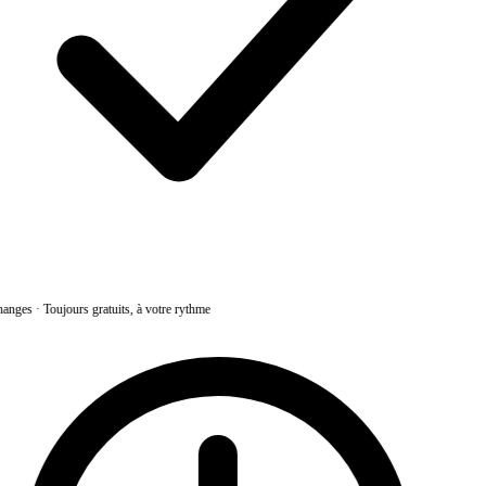
anges
·
Toujours gratuits, à votre rythme