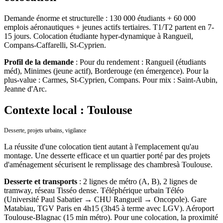
Demande énorme et structurelle : 130 000 étudiants + 60 000
emplois aéronautiques + jeunes actifs tertiaires. T1/T2 partent en 7-
15 jours. Colocation étudiante hyper-dynamique à Rangueil,
Compans-Caffarelli, St-Cyprien.
Profil de la demande
:
Pour du rendement : Rangueil (étudiants
méd), Minimes (jeune actif), Borderouge (en émergence). Pour la
plus-value : Carmes, St-Cyprien, Compans. Pour mix : Saint-Aubin,
Jeanne d'Arc.
Contexte local : Toulouse
Desserte, projets urbains, vigilance
La réussite d'une colocation tient autant à l'emplacement qu'au
montage. Une desserte efficace et un quartier porté par des projets
d'aménagement sécurisent le remplissage des chambres
à
Toulouse
.
Desserte et transports
:
2 lignes de métro (A, B), 2 lignes de
tramway, réseau Tisséo dense. Téléphérique urbain Téléo
(Université Paul Sabatier → CHU Rangueil → Oncopole). Gare
Matabiau, TGV Paris en 4h15 (3h45 à terme avec LGV). Aéroport
Toulouse-Blagnac (15 min métro).
Pour une colocation, la proximité