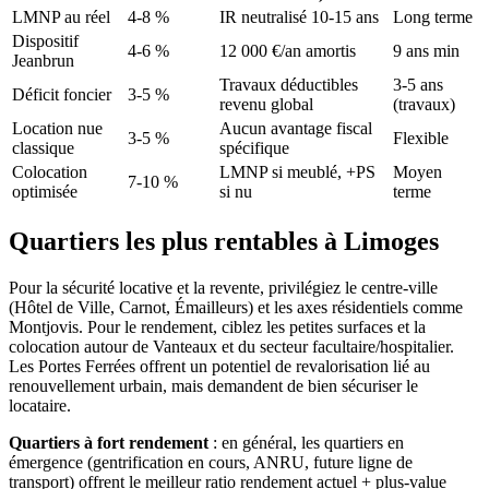
LMNP au réel
4-8 %
IR neutralisé 10-15 ans
Long terme
Dispositif
4-6 %
12 000 €/an amortis
9 ans min
Jeanbrun
Travaux déductibles
3-5 ans
Déficit foncier
3-5 %
revenu global
(travaux)
Location nue
Aucun avantage fiscal
3-5 %
Flexible
classique
spécifique
Colocation
LMNP si meublé, +PS
Moyen
7-10 %
optimisée
si nu
terme
Quartiers les plus rentables à Limoges
Pour la sécurité locative et la revente, privilégiez le centre-ville
(Hôtel de Ville, Carnot, Émailleurs) et les axes résidentiels comme
Montjovis. Pour le rendement, ciblez les petites surfaces et la
colocation autour de Vanteaux et du secteur facultaire/hospitalier.
Les Portes Ferrées offrent un potentiel de revalorisation lié au
renouvellement urbain, mais demandent de bien sécuriser le
locataire.
Quartiers à fort rendement
: en général, les quartiers en
émergence (gentrification en cours, ANRU, future ligne de
transport) offrent le meilleur ratio rendement actuel + plus-value