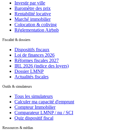
Investir par ville
Baromètre des prix
Rentabilité locative
Marché immobilier
Colocation & coliving
Réglementation Airbnb
Fiscalité & dossiers
Dispositifs fiscaux
Loi de finances 2026
Réformes fiscales 2027
IRL 2026 (indice des loyers)
Dossier LMNP
Actualités fiscales
Outils & simulateurs
Tous les simulateurs
Calculer ma capacité d'emprunt
Compteur Immobilier
Comparateur LMNP / nu / SCI
Quiz dispositif fiscal
Ressources & médias