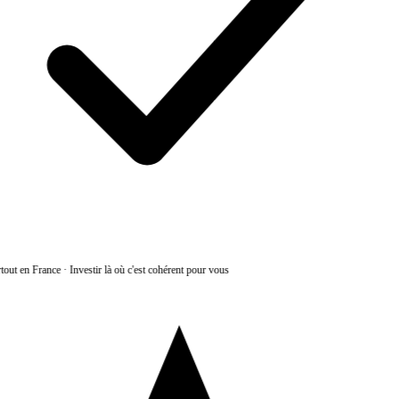
tout en France
·
Investir là où c'est cohérent pour vous