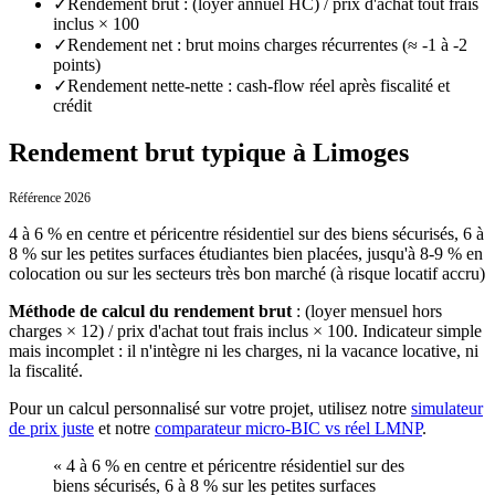
✓
Rendement brut : (loyer annuel HC) / prix d'achat tout frais
inclus × 100
✓
Rendement net : brut moins charges récurrentes (≈ -1 à -2
points)
✓
Rendement nette-nette : cash-flow réel après fiscalité et
crédit
Rendement brut typique à Limoges
Référence 2026
4 à 6 % en centre et péricentre résidentiel sur des biens sécurisés, 6 à
8 % sur les petites surfaces étudiantes bien placées, jusqu'à 8-9 % en
colocation ou sur les secteurs très bon marché (à risque locatif accru)
Méthode de calcul du rendement brut
:
(loyer mensuel hors
charges × 12) / prix d'achat tout frais inclus × 100. Indicateur simple
mais incomplet : il n'intègre ni les charges, ni la vacance locative, ni
la fiscalité.
Pour un calcul personnalisé sur votre projet, utilisez notre
simulateur
de prix juste
et notre
comparateur micro-BIC vs réel LMNP
.
«
4 à 6 % en centre et péricentre résidentiel sur des
biens sécurisés, 6 à 8 % sur les petites surfaces