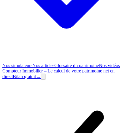
Nos simulateurs
Nos articles
Glossaire du patrimoine
Nos vidéos
Compteur
Immobilier
→
Le calcul de votre patrimoine net en
direct
Bilan
gratuit
→