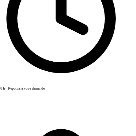
8 h
·
Réponse à votre demande