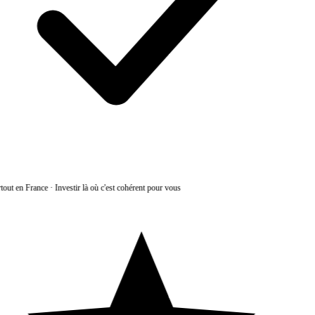
tout en France
·
Investir là où c'est cohérent pour vous