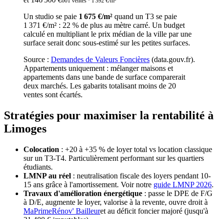
601
ventes
· 1 392 €/m²
Un studio se paie
1 675 €/m²
quand un T3 se paie
1 371 €/m²
:
22
% de plus au mètre carré. Un budget
calculé en multipliant le prix médian de la ville par une
surface serait donc sous-estimé sur les petites surfaces.
Source :
Demandes de Valeurs Foncières
(data.gouv.fr).
Appartements uniquement : mélanger maisons et
appartements dans une bande de surface comparerait
deux marchés. Les gabarits totalisant moins de
20
ventes sont écartés.
Stratégies pour maximiser la rentabilité à
Limoges
Colocation
: +20 à +35 % de loyer total vs location classique
sur un T3-T4. Particulièrement performant sur les quartiers
étudiants.
LMNP au réel
: neutralisation fiscale des loyers pendant 10-
15 ans grâce à l'amortissement. Voir notre
guide LMNP 2026
.
Travaux d'amélioration énergétique
: passe le DPE de F/G
à D/E, augmente le loyer, valorise à la revente, ouvre droit à
MaPrimeRénov' Bailleur
et au déficit foncier majoré (jusqu'à