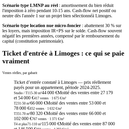
Scénario type LMNP au réel
: amortissement du bien réduit
l'imposition à zéro pendant 10-15 ans. Cash-flow net positif ou
neutre dès l'année 1 sur un projet bien sélectionné
à
Limoges
.
Scénario type location nue micro-foncier
: abattement 30 % sur
les loyers, mais imposition IR+PS sur le solde. Cash-flow souvent
négatif les premières années, compensé par le remboursement du
capital (constitution patrimoniale).
Ticket d'entrée à Limoges : ce qui se paie
vraiment
Ventes réelles, par gabarit
Ticket d’entrée constaté
à
Limoges
— prix réellement
payés pour un appartement, période
2024-2025
.
44 000 €
Moitié des ventes entre
27 179
Studio / T1
15
-
30
m²
et
54 000
€
417
ventes
· 1 675 €/m²
66 000 €
Moitié des ventes entre
53 000
et
T2
31
-
50
m²
78 000
€
652
ventes
· 1 632 €/m²
80 320 €
Moitié des ventes entre
66 000
et
T3
51
-
70
m²
102 000
€
767
ventes
· 1 371 €/m²
115 000 €
Moitié des ventes entre
87 000
T4 et plus
71
-
110
m²
et
146 500
€