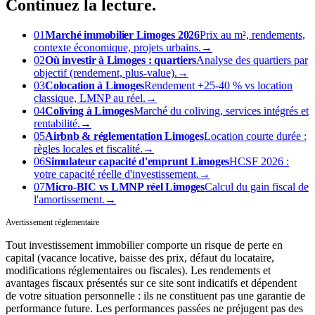
Continuez
la lecture.
01
Marché immobilier Limoges 2026
Prix au m², rendements,
contexte économique, projets urbains.
→
02
Où investir à Limoges : quartiers
Analyse des quartiers par
objectif (rendement, plus-value).
→
03
Colocation à Limoges
Rendement +25-40 % vs location
classique, LMNP au réel.
→
04
Coliving à Limoges
Marché du coliving, services intégrés et
rentabilité.
→
05
Airbnb & réglementation Limoges
Location courte durée :
règles locales et fiscalité.
→
06
Simulateur capacité d'emprunt Limoges
HCSF 2026 :
votre capacité réelle d'investissement.
→
07
Micro-BIC vs LMNP réel Limoges
Calcul du gain fiscal de
l'amortissement.
→
Avertissement réglementaire
Tout investissement immobilier comporte un risque de perte en
capital (vacance locative, baisse des prix, défaut du locataire,
modifications réglementaires ou fiscales). Les rendements et
avantages fiscaux présentés sur ce site sont indicatifs et dépendent
de votre situation personnelle : ils ne constituent pas une garantie de
performance future. Les performances passées ne préjugent pas des