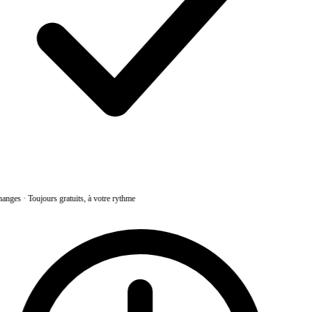
anges
·
Toujours gratuits, à votre rythme