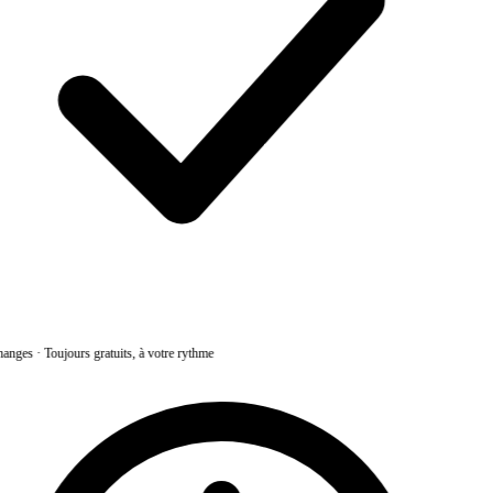
anges
·
Toujours gratuits, à votre rythme