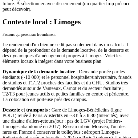
future. À sélectionner avec discernement (un quartier trop précoce
peut décevoir).
Contexte local : Limoges
Facteurs qui pèsent sur le rendement
Le rendement d'un bien ne se lit pas seulement dans un calcul : il
dépend de la profondeur de la demande locative, de la desserte et
des dynamiques d'aménagement propres à
Limoges
. Voici les
éléments locaux à intégrer dans votre business plan.
Dynamique de la demande locative
:
Demande portée par les
étudiants (~10 000) et le personnel hospitalier/universitaire, friands
de studios et T1/T2 proches des facultés et du CHU. Studios très
demandés autour de Vanteaux, Carnot et du secteur facultaire ;
T2/T3 pour jeunes actifs et petites familles en centre et péricentre.
La colocation est porteuse près des campus.
Desserte et transports
:
Gare de Limoges-Bénédictins (ligne
POLT) reliée à Paris-Austerlitz en ~3 h à 3 h 30 (Intercités), avec
une dizaine d'allers-retours/jour ; pas de LGV (projet Poitiers-
Limoges abandonné en 2017). Réseau urbain Moovéo, l'un des
rares en France à conserver le trolleybus ; aéroport Limoges-
Bellegarde et accès autoroutier A20 (axe Paris-Toulouse).
Un bien