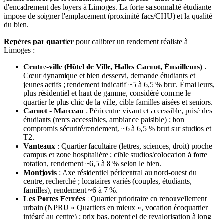
d'encadrement des loyers à Limoges. La forte saisonnalité étudiante
impose de soigner l'emplacement (proximité facs/CHU) et la qualité
du bien.
Repères par quartier
pour calibrer un rendement réaliste
à
Limoges
:
Centre-ville (Hôtel de Ville, Halles Carnot, Émailleurs)
:
Cœur dynamique et bien desservi, demande étudiants et
jeunes actifs ; rendement indicatif ~5 à 6,5 % brut. Émailleurs,
plus résidentiel et haut de gamme, considéré comme le
quartier le plus chic de la ville, cible familles aisées et seniors.
Carnot - Marceau
:
Péricentre vivant et accessible, prisé des
étudiants (rents accessibles, ambiance paisible) ; bon
compromis sécurité/rendement, ~6 à 6,5 % brut sur studios et
T2.
Vanteaux
:
Quartier facultaire (lettres, sciences, droit) proche
campus et zone hospitalière ; cible studios/colocation à forte
rotation, rendement ~6,5 à 8 % selon le bien.
Montjovis
:
Axe résidentiel péricentral au nord-ouest du
centre, recherché ; locataires variés (couples, étudiants,
familles), rendement ~6 à 7 %.
Les Portes Ferrées
:
Quartier prioritaire en renouvellement
urbain (NPRU « Quartiers en mieux », vocation écoquartier
intégré au centre) ; prix bas, potentiel de revalorisation à long