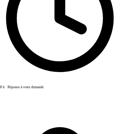
8 h
·
Réponse à votre demande