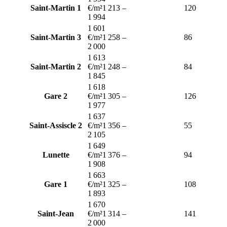
Saint-Martin 1
€/m²
1 213
–
120
1 994
1 601
Saint-Martin 3
€/m²
1 258
–
86
2 000
1 613
Saint-Martin 2
€/m²
1 248
–
84
1 845
1 618
Gare 2
€/m²
1 305
–
126
1 977
1 637
Saint-Assiscle 2
€/m²
1 356
–
55
2 105
1 649
Lunette
€/m²
1 376
–
94
1 908
1 663
Gare 1
€/m²
1 325
–
108
1 893
1 670
Saint-Jean
€/m²
1 314
–
141
2 000