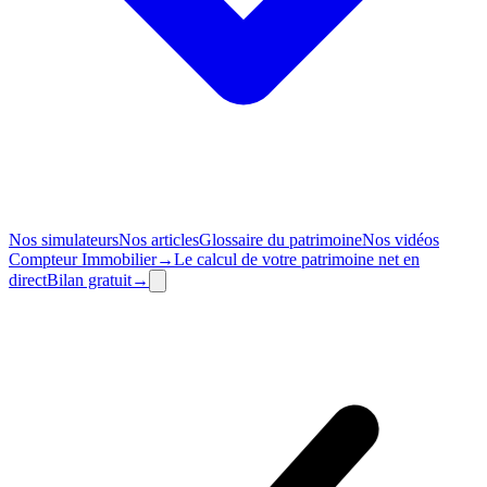
Nos simulateurs
Nos articles
Glossaire du patrimoine
Nos vidéos
Compteur
Immobilier
→
Le calcul de votre patrimoine net en
direct
Bilan
gratuit
→