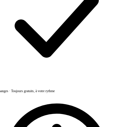
anges
·
Toujours gratuits, à votre rythme