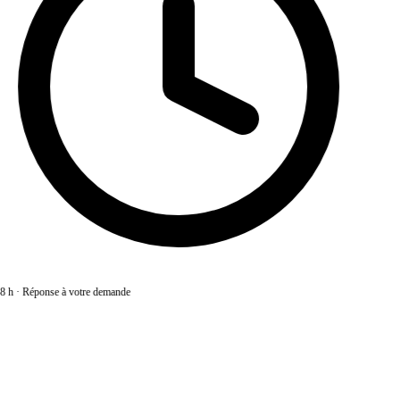
8 h
·
Réponse à votre demande