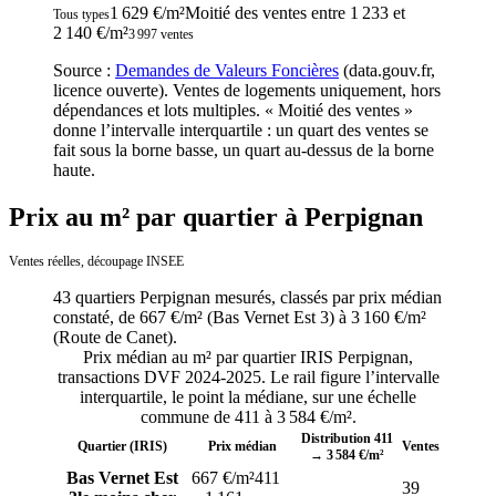
1 629 €/m²
Moitié des ventes entre
1 233
et
Tous types
2 140
€/m²
3 997
ventes
Source :
Demandes de Valeurs Foncières
(data.gouv.fr,
licence ouverte). Ventes de logements uniquement, hors
dépendances et lots multiples. « Moitié des ventes »
donne l’intervalle interquartile : un quart des ventes se
fait sous la borne basse, un quart au-dessus de la borne
haute.
Prix au m² par quartier à Perpignan
Ventes réelles, découpage INSEE
43
quartiers
Perpignan
mesurés, classés par prix médian
constaté, de
667 €/m²
(
Bas Vernet Est 3
) à
3 160 €/m²
(
Route de Canet
).
Prix médian au m² par quartier IRIS
Perpignan
,
transactions DVF
2024-2025
. Le rail figure l’intervalle
interquartile, le point la médiane, sur une échelle
commune de
411
à
3 584
€/m².
Distribution
411
Quartier (IRIS)
Prix médian
Ventes
→
3 584
€/m²
Bas Vernet Est
667 €/m²
411
39