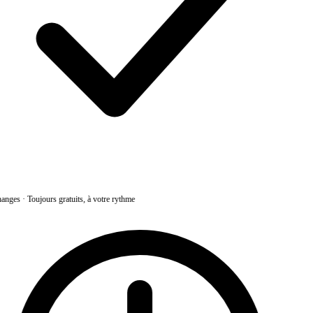
anges
·
Toujours gratuits, à votre rythme