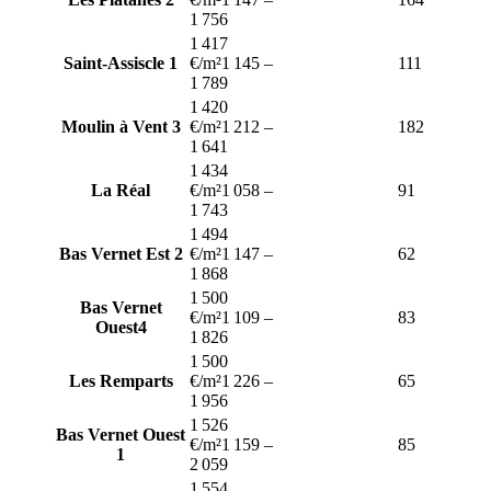
1 756
1 417
Saint-Assiscle 1
€/m²
1 145
–
111
1 789
1 420
Moulin à Vent 3
€/m²
1 212
–
182
1 641
1 434
La Réal
€/m²
1 058
–
91
1 743
1 494
Bas Vernet Est 2
€/m²
1 147
–
62
1 868
1 500
Bas Vernet
€/m²
1 109
–
83
Ouest4
1 826
1 500
Les Remparts
€/m²
1 226
–
65
1 956
1 526
Bas Vernet Ouest
€/m²
1 159
–
85
1
2 059
1 554