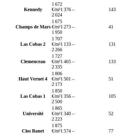
1 672
Kennedy
€/m²
1 376
–
143
2 024
1 675
Champs de Mars
€/m²
1 273
–
41
1 950
1 707
Las Cobas 2
€/m²
1 133
–
131
2 266
1 727
Clemenceau
€/m²
1 465
–
133
2 335
1 806
Haut Vernet 4
€/m²
1 501
–
51
2 173
1 850
Las Cobas 1
€/m²
1 356
–
105
2 500
1 865
Université
€/m²
1 340
–
52
2 223
1 875
Clos Banet
€/m²
1 574
–
77