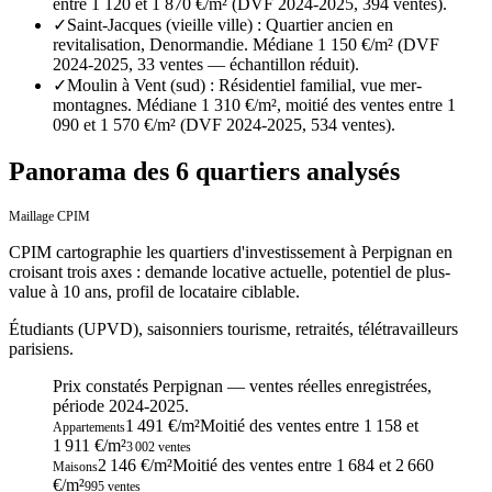
entre 1 120 et 1 870 €/m² (DVF 2024-2025, 394 ventes).
✓
Saint-Jacques (vieille ville) : Quartier ancien en
revitalisation, Denormandie. Médiane 1 150 €/m² (DVF
2024-2025, 33 ventes — échantillon réduit).
✓
Moulin à Vent (sud) : Résidentiel familial, vue mer-
montagnes. Médiane 1 310 €/m², moitié des ventes entre 1
090 et 1 570 €/m² (DVF 2024-2025, 534 ventes).
Panorama des 6 quartiers analysés
Maillage CPIM
CPIM cartographie les quartiers d'investissement
à
Perpignan
en
croisant trois axes : demande locative actuelle, potentiel de plus-
value à 10 ans, profil de locataire ciblable.
Étudiants (UPVD), saisonniers tourisme, retraités, télétravailleurs
parisiens.
Prix constatés
Perpignan
— ventes réelles enregistrées,
période
2024-2025
.
1 491 €/m²
Moitié des ventes entre
1 158
et
Appartements
1 911
€/m²
3 002
ventes
2 146 €/m²
Moitié des ventes entre
1 684
et
2 660
Maisons
€/m²
995
ventes