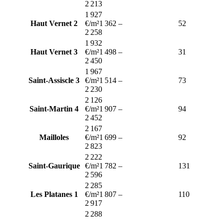
2 213
1 927
Haut Vernet 2
€/m²
1 362
–
52
2 258
1 932
Haut Vernet 3
€/m²
1 498
–
31
2 450
1 967
Saint-Assiscle 3
€/m²
1 514
–
73
2 230
2 126
Saint-Martin 4
€/m²
1 907
–
94
2 452
2 167
Mailloles
€/m²
1 699
–
92
2 823
2 222
Saint-Gaurique
€/m²
1 782
–
131
2 596
2 285
Les Platanes 1
€/m²
1 807
–
110
2 917
2 288