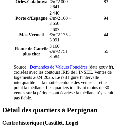
Orles-Catalunya
€/m²
2 000
–
83
2 641
2 440
Porte d'Espagne
€/m²
2 160
–
94
2 650
2 603
Mas Vermeil
€/m²
2 135
–
44
3 091
3 160
Route de Canet
le
€/m²
2 751
–
55
plus cher
3 584
Source :
Demandes de Valeurs Foncières
(data.gouv.fr),
croisées avec les contours IRIS de l’INSEE. Ventes de
logements
2024-2025
. Le rail figure l’intervalle
interquartile — la moitié centrale des ventes — et le
point la médiane. Les quartiers totalisant moins de
30
ventes sur la période sont écartés : la médiane n’y serait
pas fiable.
Détail des quartiers à Perpignan
Centre historique (Castillet, Loge)