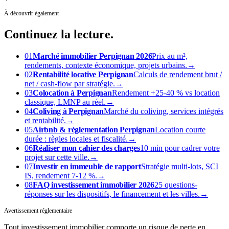
À découvrir également
Continuez
la lecture.
01
Marché immobilier Perpignan 2026
Prix au m²,
rendements, contexte économique, projets urbains.
→
02
Rentabilité locative Perpignan
Calculs de rendement brut /
net / cash-flow par stratégie.
→
03
Colocation à Perpignan
Rendement +25-40 % vs location
classique, LMNP au réel.
→
04
Coliving à Perpignan
Marché du coliving, services intégrés
et rentabilité.
→
05
Airbnb & réglementation Perpignan
Location courte
durée : règles locales et fiscalité.
→
06
Réaliser mon cahier des charges
10 min pour cadrer votre
projet sur cette ville.
→
07
Investir en immeuble de rapport
Stratégie multi-lots, SCI
IS, rendement 7-12 %.
→
08
FAQ investissement immobilier 2026
25 questions-
réponses sur les dispositifs, le financement et les villes.
→
Avertissement réglementaire
Tout investissement immobilier comporte un risque de perte en