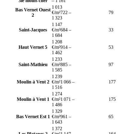
3
le moins cher
–
1 161
1 013
Bas Vernet Ouest
€/m²
722
–
79
2
1 323
1 147
Saint-Jacques
€/m²
684
–
33
1 684
1 208
Haut Vernet 5
€/m²
914
–
53
1 462
1 233
Saint-Mathieu
€/m²
885
–
97
1 585
1 239
Moulin à Vent 2
€/m²
1 066
–
177
1 516
1 274
Moulin à Vent 1
€/m²
1 071
–
175
1 486
1 329
Bas Vernet Est 1
€/m²
961
–
65
1 643
1 372
Les Platanes 2
€/m²
1 147
–
164