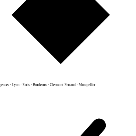
gences
·
Lyon · Paris · Bordeaux · Clermont-Ferrand · Montpellier