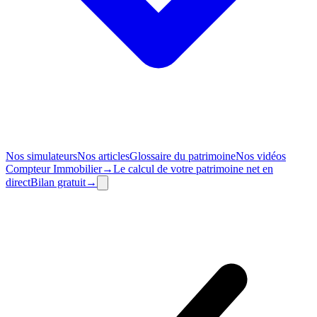
Nos simulateurs
Nos articles
Glossaire du patrimoine
Nos vidéos
Compteur
Immobilier
→
Le calcul de votre patrimoine net en
direct
Bilan
gratuit
→