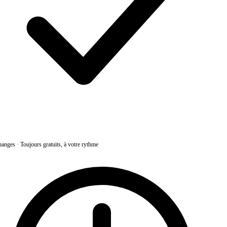
anges
·
Toujours gratuits, à votre rythme