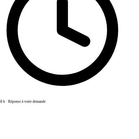
8 h
·
Réponse à votre demande