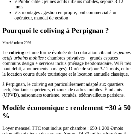
✓
Public cible : jeunes actifs urbains mobiles, séjours 3-12
mois
✓
3 montages : gestion en propre, bail commercial à un
opérateur, mandat de gestion
Pourquoi le coliving à Perpignan ?
Marché urbain 2026
Le
coliving
est une forme évoluée de la colocation ciblant les
jeunes
actifs urbains mobiles
: chambres privatives + grands espaces
communs design + services inclus (ménage hebdomadaire, WiFi très
haut débit, abonnements partagés). Durée de séjour 3-12 mois, entre
la location courte durée touristique et la location annuelle classique.
à
Perpignan
, le coliving est particulièrement adapté aux quartiers
tech, étudiants supérieurs, et zones de cadres mobiles.
Étudiants
(UPVD), saisonniers tourisme, retraités, télétravailleurs parisiens.
Modèle économique : rendement +30 à 50
%
Loyer mensuel TTC tout inclus par chambre : 650-1 200 €/mois
selon ville et niveau de services. Sur un T4 80 m² transformé en 4