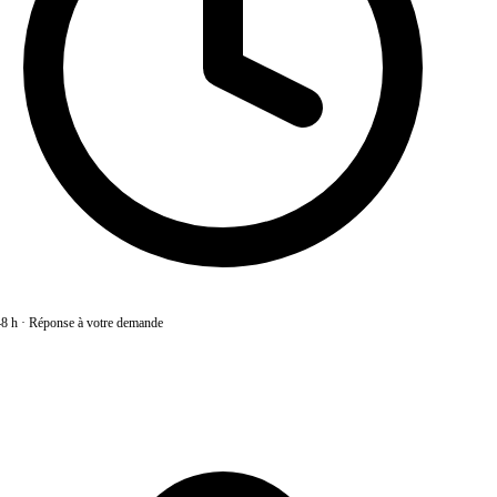
8 h
·
Réponse à votre demande