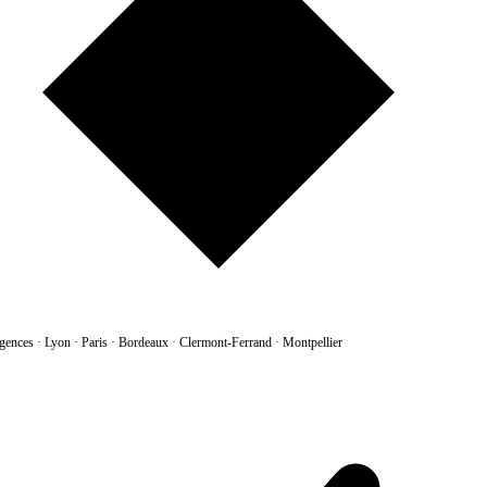
gences
·
Lyon · Paris · Bordeaux · Clermont-Ferrand · Montpellier