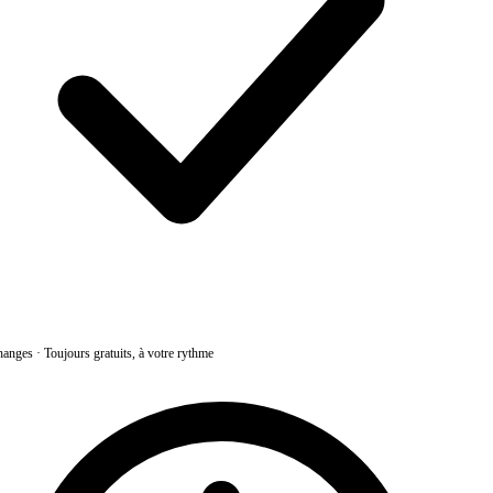
anges
·
Toujours gratuits, à votre rythme