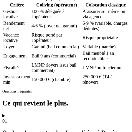
Critère
Coliving (opérateur)
Colocation classique
Gestion
100 % déléguée à
À assurer soi-même ou
locative
l'opérateur
via agence
Rendement
6-9 % (variable, charges
4-6 % (loyer net garanti)
net
déduites)
Vacance
Risque porté par
Risque propriétaire
locative
l'opérateur
Loyer
Garanti (bail commercial)
Variable (marché)
Bail meublé 1 an
Engagement
Bail 9 ans (commercial)
reconductible
LMNP (loyers issus bail
Fiscalité
LMNP ou foncier nu
commercial)
Investissement
250 000 € (T4 à
150 000 € (chambre)
min.
rénover)
Questions fréquentes
Ce qui revient
le plus.
01