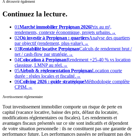
À découvrir également
Continuez
la lecture.
01
Marché immobilier Perpignan 2026
Prix au m²,
rendements, contexte économique, projets urbains.
→
02
Où investir à Perpignan : quartiers
Analyse des quartiers
par objectif (rendement, plus-value).
→
03
Rentabilité locative Perpignan
Calculs de rendement brut /
net / cash-flow par stratégie.
→
04
Colocation à Perpignan
Rendement +25-40 % vs location
classique, LMNP au réel.
→
05
Airbnb & réglementation Perpignan
Location courte
durée : règles locales et fiscalité.
→
06
Coliving 2026 : guide stratégique
Méthodologie complète
CPIM.
→
Avertissement réglementaire
Tout investissement immobilier comporte un risque de perte en
capital (vacance locative, baisse des prix, défaut du locataire,
modifications réglementaires ou fiscales). Les rendements et
avantages fiscaux présentés sur ce site sont indicatifs et dépendent
de votre situation personnelle : ils ne constituent pas une garantie de
performance future. Les performances passées ne préjugent pas des