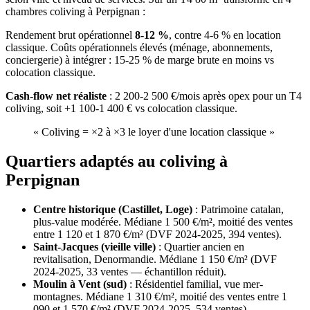
chambres coliving
à
Perpignan
:
Rendement brut opérationnel
8-12 %
, contre 4-6 % en location
classique. Coûts opérationnels élevés (ménage, abonnements,
conciergerie) à intégrer : 15-25 % de marge brute en moins vs
colocation classique.
Cash-flow net réaliste
: 2 200-2 500 €/mois après opex pour un T4
coliving, soit +1 100-1 400 € vs colocation classique.
«
Coliving = ×2 à ×3 le loyer d'une location classique
»
Quartiers adaptés au coliving à
Perpignan
Centre historique (Castillet, Loge)
:
Patrimoine catalan,
plus-value modérée. Médiane 1 500 €/m², moitié des ventes
entre 1 120 et 1 870 €/m² (DVF 2024-2025, 394 ventes).
Saint-Jacques (vieille ville)
:
Quartier ancien en
revitalisation, Denormandie. Médiane 1 150 €/m² (DVF
2024-2025, 33 ventes — échantillon réduit).
Moulin à Vent (sud)
:
Résidentiel familial, vue mer-
montagnes. Médiane 1 310 €/m², moitié des ventes entre 1
090 et 1 570 €/m² (DVF 2024-2025, 534 ventes).