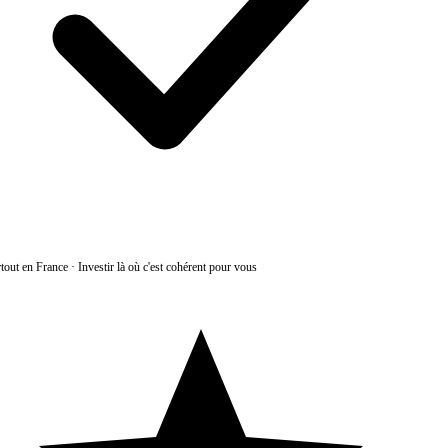
tout en France
·
Investir là où c'est cohérent pour vous