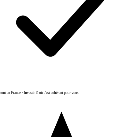
tout en France
·
Investir là où c'est cohérent pour vous