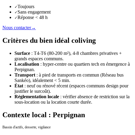
Toujours
✓
Sans engagement
✓
Réponse < 48 h
✓
Nous contacter
→
Critères du bien idéal coliving
Surface
: T4-T6 (80-200 m²), 4-8 chambres privatives +
grands espaces communs.
Localisation
: hyper-centre ou quartiers tech en émergence
à
Perpignan
.
Transport
: à pied de transports en commun (
Réseau bus
Sankéo
), idéalement < 5 min.
État
: neuf ou rénové récent (espaces communs design pour
justifier le surcoût).
Réglementation locale
: vérifier absence de restriction sur la
sous-location ou la location courte durée.
Contexte local : Perpignan
Bassin d'actifs, desserte, vigilance