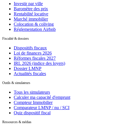
Investir par ville
Baromètre des prix
Rentabilité locative
Marché immobilier
Colocation & coliving
Réglementation Airbnb
Fiscalité & dossiers
Dispositifs fiscaux
Loi de finances 2026
Réformes fiscales 2027
IRL 2026 (indice des loyers)
Dossier LMNP
Actualités fiscales
Outils & simulateurs
Tous les simulateurs
Calculer ma capacité d'emprunt
Compteur Immobilier
Comparateur LMNP / nu / SCI
Quiz dispositif fiscal
Ressources & médias