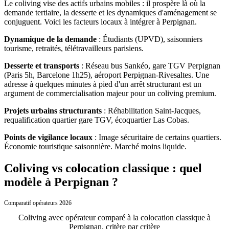
Le coliving vise des actifs urbains mobiles : il prospère là où la
demande tertiaire, la desserte et les dynamiques d'aménagement se
conjuguent. Voici les facteurs locaux à intégrer
à
Perpignan
.
Dynamique de la demande
:
Étudiants (UPVD), saisonniers
tourisme, retraités, télétravailleurs parisiens.
Desserte et transports
:
Réseau bus Sankéo, gare TGV Perpignan
(Paris 5h, Barcelone 1h25), aéroport Perpignan-Rivesaltes.
Une
adresse à quelques minutes à pied d'un arrêt structurant est un
argument de commercialisation majeur pour un coliving premium.
Projets urbains structurants
:
Réhabilitation Saint-Jacques,
requalification quartier gare TGV, écoquartier Las Cobas.
Points de vigilance locaux
:
Image sécuritaire de certains quartiers.
Économie touristique saisonnière. Marché moins liquide.
Coliving vs colocation classique : quel
modèle à Perpignan ?
Comparatif opérateurs 2026
Coliving avec opérateur comparé à la colocation classique
à
Perpignan
, critère par critère