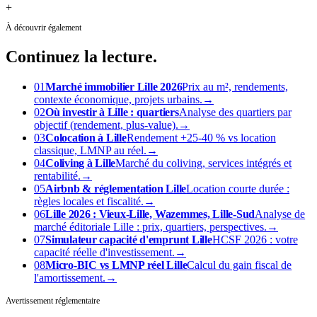
+
À découvrir également
Continuez
la lecture.
01
Marché immobilier Lille 2026
Prix au m², rendements,
contexte économique, projets urbains.
→
02
Où investir à Lille : quartiers
Analyse des quartiers par
objectif (rendement, plus-value).
→
03
Colocation à Lille
Rendement +25-40 % vs location
classique, LMNP au réel.
→
04
Coliving à Lille
Marché du coliving, services intégrés et
rentabilité.
→
05
Airbnb & réglementation Lille
Location courte durée :
règles locales et fiscalité.
→
06
Lille 2026 : Vieux-Lille, Wazemmes, Lille-Sud
Analyse de
marché éditoriale Lille : prix, quartiers, perspectives.
→
07
Simulateur capacité d'emprunt Lille
HCSF 2026 : votre
capacité réelle d'investissement.
→
08
Micro-BIC vs LMNP réel Lille
Calcul du gain fiscal de
l'amortissement.
→
Avertissement réglementaire