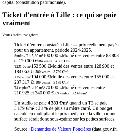
capital (constitution patrimoniale).
Ticket d'entrée à Lille : ce qui se paie
vraiment
Ventes réelles, par gabarit
Ticket d’entrée constaté
à
Lille
— prix réellement payés
pour un appartement, période
2024-2025
.
100 000 €
Moitié des ventes entre
83 803
Studio / T1
15
-
30
m²
et
120 000
€
984
ventes
· 4 383 €/m²
153 500 €
Moitié des ventes entre
128 900
et
T2
31
-
50
m²
184 063
€
1 500
ventes
· 3 780 €/m²
194 000 €
Moitié des ventes entre
155 000
et
T3
51
-
70
m²
237 317
€
1 109
ventes
· 3 179 €/m²
270 000 €
Moitié des ventes entre
T4 et plus
71
-
110
m²
210 925
et
340 000
€
859
ventes
· 3 239 €/m²
Un studio se paie
4 383 €/m²
quand un T3 se paie
3 179 €/m²
:
38
% de plus au mètre carré. Un budget
calculé en multipliant le prix médian de la ville par une
surface serait donc sous-estimé sur les petites surfaces.
Source :
Demandes de Valeurs Foncières
(data.gouv.fr).