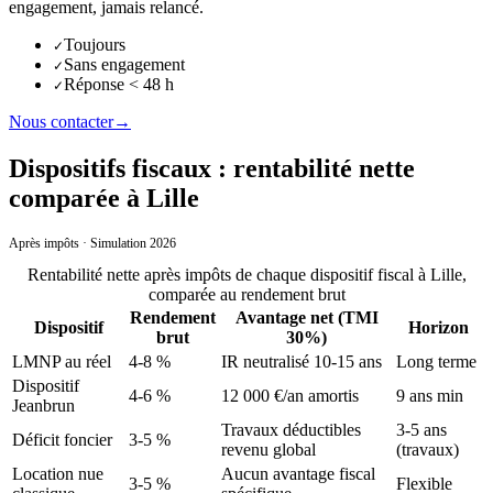
engagement, jamais relancé.
Toujours
✓
Sans engagement
✓
Réponse < 48 h
✓
Nous contacter
→
Dispositifs fiscaux : rentabilité nette
comparée à Lille
Après impôts · Simulation 2026
Rentabilité nette après impôts de chaque dispositif fiscal
à
Lille
,
comparée au rendement brut
Rendement
Avantage net (TMI
Dispositif
Horizon
brut
30%)
LMNP au réel
4-8 %
IR neutralisé 10-15 ans
Long terme
Dispositif
4-6 %
12 000 €/an amortis
9 ans min
Jeanbrun
Travaux déductibles
3-5 ans
Déficit foncier
3-5 %
revenu global
(travaux)
Location nue
Aucun avantage fiscal
3-5 %
Flexible