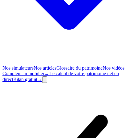
Nos simulateurs
Nos articles
Glossaire du patrimoine
Nos vidéos
Compteur
Immobilier
→
Le calcul de votre patrimoine net en
direct
Bilan
gratuit
→