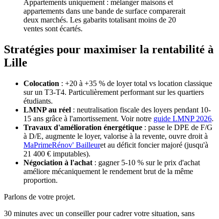
Appartements uniquement : mélanger maisons et
appartements dans une bande de surface comparerait
deux marchés. Les gabarits totalisant moins de
20
ventes sont écartés.
Stratégies pour maximiser la rentabilité à
Lille
Colocation
: +20 à +35 % de loyer total vs location classique
sur un T3-T4. Particulièrement performant sur les quartiers
étudiants.
LMNP au réel
: neutralisation fiscale des loyers pendant 10-
15 ans grâce à l'amortissement. Voir notre
guide LMNP 2026
.
Travaux d'amélioration énergétique
: passe le DPE de F/G
à D/E, augmente le loyer, valorise à la revente, ouvre droit à
MaPrimeRénov' Bailleur
et au déficit foncier majoré (jusqu'à
21 400 € imputables).
Négociation à l'achat
: gagner 5-10 % sur le prix d'achat
améliore mécaniquement le rendement brut de la même
proportion.
Parlons de votre projet.
30 minutes avec un conseiller pour cadrer votre situation, sans