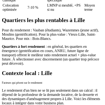
classique
spécifique
Colocation
LMNP si meublé, +PS
Moyen
7-10 %
optimisée
si nu
terme
Quartiers les plus rentables à Lille
Pour du rendement : Vauban (étudiants), Wazemmes (jeune actif),
Moulins (gentrification). Pour la plus-value : Vieux-Lille, Saint-
Maurice. Pour mix : Bois-Blancs.
Quartiers à fort rendement
: en général, les quartiers en
émergence (gentrification en cours, ANRU, future ligne de
transport) offrent le meilleur ratio rendement actuel + plus-value
future. À sélectionner avec discernement (un quartier trop précoce
peut décevoir).
Contexte local : Lille
Facteurs qui pèsent sur le rendement
Le rendement d'un bien ne se lit pas seulement dans un calcul : il
dépend de la profondeur de la demande locative, de la desserte et
des dynamiques d'aménagement propres à
Lille
. Voici les éléments
locaux à intégrer dans votre business plan.