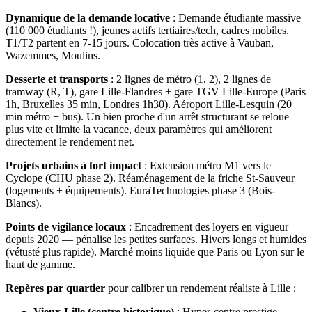
Dynamique de la demande locative
:
Demande étudiante massive
(110 000 étudiants !), jeunes actifs tertiaires/tech, cadres mobiles.
T1/T2 partent en 7-15 jours. Colocation très active à Vauban,
Wazemmes, Moulins.
Desserte et transports
:
2 lignes de métro (1, 2), 2 lignes de
tramway (R, T), gare Lille-Flandres + gare TGV Lille-Europe (Paris
1h, Bruxelles 35 min, Londres 1h30). Aéroport Lille-Lesquin (20
min métro + bus).
Un bien proche d'un arrêt structurant se reloue
plus vite et limite la vacance, deux paramètres qui améliorent
directement le rendement net.
Projets urbains à fort impact
:
Extension métro M1 vers le
Cyclope (CHU phase 2). Réaménagement de la friche St-Sauveur
(logements + équipements). EuraTechnologies phase 3 (Bois-
Blancs).
Points de vigilance locaux
:
Encadrement des loyers en vigueur
depuis 2020 — pénalise les petites surfaces. Hivers longs et humides
(vétusté plus rapide). Marché moins liquide que Paris ou Lyon sur le
haut de gamme.
Repères par quartier
pour calibrer un rendement réaliste
à
Lille
:
Vieux-Lille (centre historique)
:
Hyper-centre prestige,