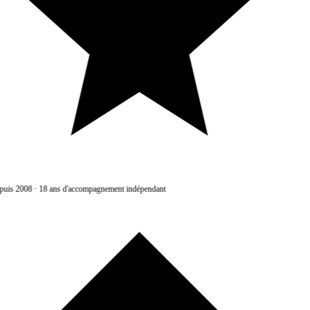
uis 2008
·
18 ans d'accompagnement indépendant