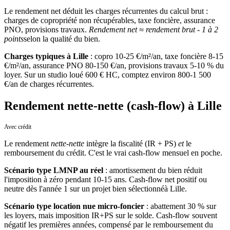
Le rendement net déduit les charges récurrentes du calcul brut :
charges de copropriété non récupérables, taxe foncière, assurance
PNO, provisions travaux.
Rendement net ≈ rendement brut - 1 à 2
points
selon la qualité du bien.
Charges typiques
à
Lille
: copro 10-25 €/m²/an, taxe foncière 8-15
€/m²/an, assurance PNO 80-150 €/an, provisions travaux 5-10 % du
loyer. Sur un studio loué 600 € HC, comptez environ 800-1 500
€/an de charges récurrentes.
Rendement nette-nette (cash-flow) à Lille
Avec crédit
Le rendement
nette-nette
intègre la fiscalité (IR + PS)
et
le
remboursement du crédit. C'est le vrai cash-flow mensuel en poche.
Scénario type LMNP au réel
: amortissement du bien réduit
l'imposition à zéro pendant 10-15 ans. Cash-flow net positif ou
neutre dès l'année 1 sur un projet bien sélectionné
à
Lille
.
Scénario type location nue micro-foncier
: abattement 30 % sur
les loyers, mais imposition IR+PS sur le solde. Cash-flow souvent
négatif les premières années, compensé par le remboursement du