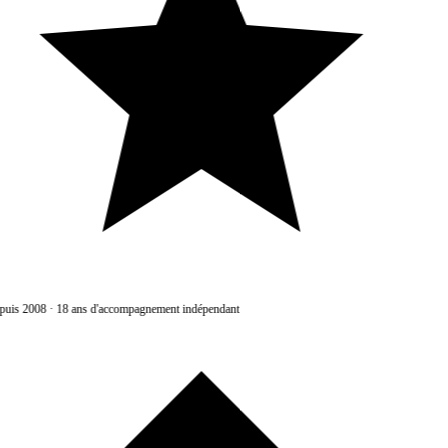
uis 2008
·
18 ans d'accompagnement indépendant