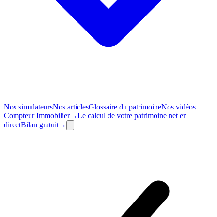
Nos simulateurs
Nos articles
Glossaire du patrimoine
Nos vidéos
Compteur
Immobilier
→
Le calcul de votre patrimoine net en
direct
Bilan
gratuit
→