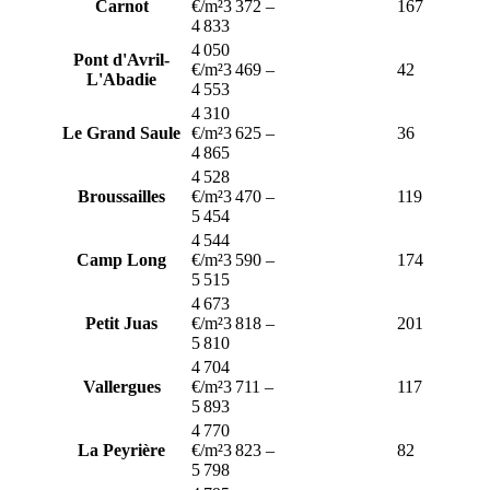
Carnot
€/m²
3 372
–
167
4 833
4 050
Pont d'Avril-
€/m²
3 469
–
42
L'Abadie
4 553
4 310
Le Grand Saule
€/m²
3 625
–
36
4 865
4 528
Broussailles
€/m²
3 470
–
119
5 454
4 544
Camp Long
€/m²
3 590
–
174
5 515
4 673
Petit Juas
€/m²
3 818
–
201
5 810
4 704
Vallergues
€/m²
3 711
–
117
5 893
4 770
La Peyrière
€/m²
3 823
–
82
5 798