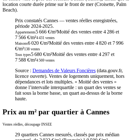
location courte durée prime sur le front de mer (Croisette, Palm
Beach).
Prix constatés
Cannes
— ventes réelles enregistrées,
période
2024-2025
.
5 666 €/m²
Moitié des ventes entre
4 286
et
Appartements
7 566
€/m²
4 431
ventes
6 020 €/m²
Moitié des ventes entre
4 820
et
7 996
Maisons
€/m²
138
ventes
5 680 €/m²
Moitié des ventes entre
4 297
et
Tous types
7 588
€/m²
4 569
ventes
Source :
Demandes de Valeurs Foncières
(data.gouv.fr,
licence ouverte). Ventes de logements uniquement, hors
dépendances et lots multiples. « Moitié des ventes »
donne l’intervalle interquartile : un quart des ventes se
fait sous la borne basse, un quart au-dessus de la borne
haute.
Prix au m² par quartier à Cannes
Ventes réelles, découpage INSEE
29
quartiers
Cannes
mesurés, classés par prix médian