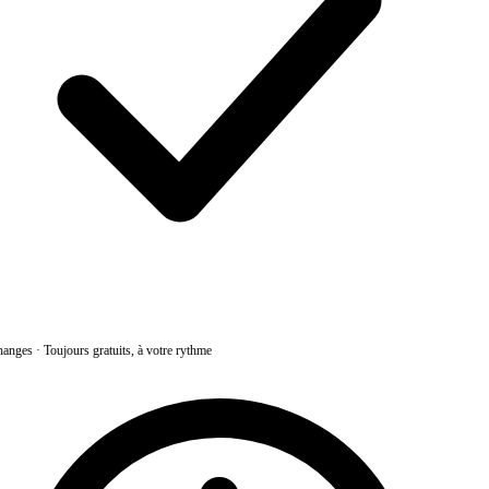
anges
·
Toujours gratuits, à votre rythme