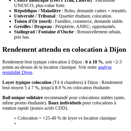
Centre historique (Owl's Trail, Liberté)
:
Patrimoine
UNESCO, plus-value forte.
République / Maladière
:
Bobo, demande cadres + retraités.
Université / Tribunal
:
Quartier étudiant, colocation.
Toison d'Or (nord)
:
Familles, commerce, demande stable.
Grésilles / Drapeau
:
Périphérie, ANRU, opportunités.
Stalingrad / Fontaine d'Ouche
:
Renouvellement urbain,
prix bas.
Rendement attendu en colocation à Dijon
Rendement brut typique colocation
à
Dijon
:
6 à 10 %
, soit ~2-3
points au-dessus de la location classique. Voir notre
analyse
rentabilité
Dijon
.
Loyer typique colocation
(T4 4 chambres)
à
Dijon
:
Rendement
brut moyen 5 à 7 %, jusqu'à 8-9 % en colocation étudiante.
Bail unique solidaire
recommandé pour colocations stables (amis,
même promo étudiante).
Baux individuels
pour colocations à
rotation rapide (jeunes actifs CDD).
«
Colocation = +25-40 % de loyer vs location classique
»