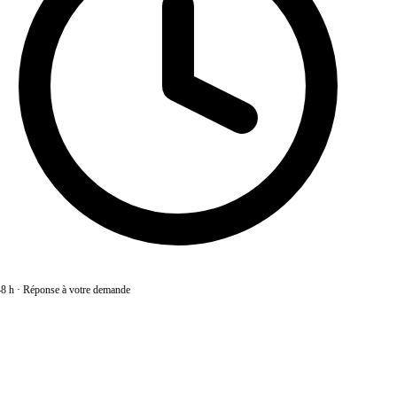
8 h
·
Réponse à votre demande