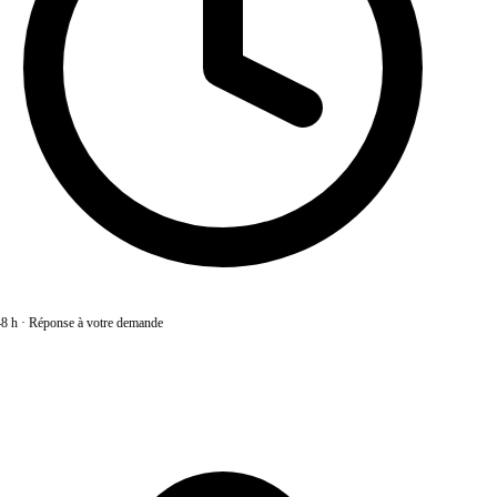
8 h
·
Réponse à votre demande