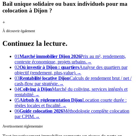
Bail unique solidaire ou baux individuels pour ma
colocation à Dijon ?
+
À découvrir également
Continuez
la lecture.
01
Marché immobilier Dijon 2026
Prix au m², rendements,
contexte économique, projets urbains.
→
02
Où investir à Dijon : quartiers
Analyse des quartiers par
objectif (rendement, plus-value).
→
03
Rentabilité locative Dijon
Calculs de rendement brut / net /
cash-flow par stratégie.
→
04
Coliving à Dijon
Marché du coliving, services intégrés et
rentabilité.
→
05
Airbnb & réglementation Dijon
Location courte durée :
règles locales et fiscalité.
→
06
Guide colocation 2026
Méthodologie complète colocation
par CPIM.
→
Avertissement réglementaire