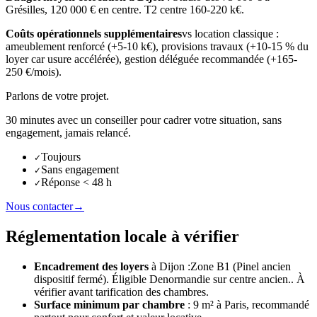
Grésilles, 120 000 € en centre. T2 centre 160-220 k€.
Coûts opérationnels supplémentaires
vs location classique :
ameublement renforcé (+5-10 k€), provisions travaux (+10-15 % du
loyer car usure accélérée), gestion déléguée recommandée (+165-
250 €/mois).
Parlons de votre projet.
30 minutes avec un conseiller pour cadrer votre situation, sans
engagement, jamais relancé.
Toujours
✓
Sans engagement
✓
Réponse < 48 h
✓
Nous contacter
→
Réglementation locale à vérifier
Encadrement des loyers
à
Dijon
:
Zone B1 (Pinel ancien
dispositif fermé). Éligible Denormandie sur centre ancien.
. À
vérifier avant tarification des chambres.
Surface minimum par chambre
: 9 m² à Paris, recommandé