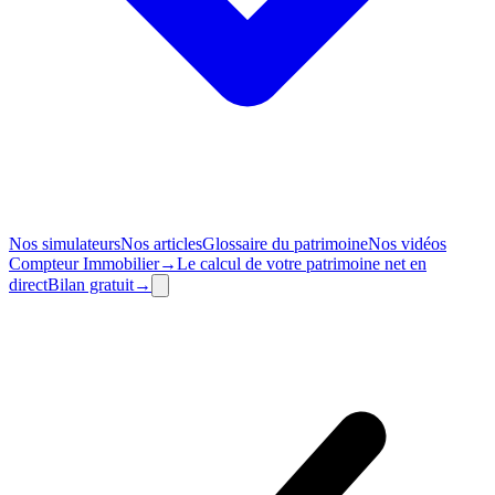
Nos simulateurs
Nos articles
Glossaire du patrimoine
Nos vidéos
Compteur
Immobilier
→
Le calcul de votre patrimoine net en
direct
Bilan
gratuit
→