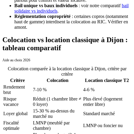
partout pour confort et valeur locative.
Bail unique vs baux individuels
: voir notre comparatif
bail
solidaire vs individuels
.
Réglementation copropriété
: certaines copros (notamment
haut de gamme) interdisent la colocation au RIC. Vérifier en
amont.
Colocation vs location classique à Dijon :
tableau comparatif
Aide au choix 2026
Colocation comparée à la location classique
à
Dijon
, critère par
critère
Critère
Colocation
Location classique T2
Rendement
7-10 %
4-6 %
brut
Risque
Réduit (1 chambre libre ≠
Plus élevé (logement
vacance
0 loyer)
entier libre)
15-30 % au-dessus du
Loyer global
Standard marché
marché nu
Fiscalité
LMNP (meublé par
LMNP ou foncier nu
optimale
chambre)