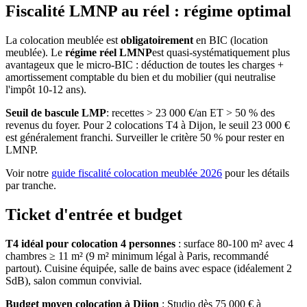
Fiscalité LMNP au réel : régime optimal
La colocation meublée est
obligatoirement
en BIC (location
meublée). Le
régime réel LMNP
est quasi-systématiquement plus
avantageux que le micro-BIC : déduction de toutes les charges +
amortissement comptable du bien et du mobilier (qui neutralise
l'impôt 10-12 ans).
Seuil de bascule LMP
: recettes > 23 000 €/an ET > 50 % des
revenus du foyer. Pour 2 colocations T4
à
Dijon
, le seuil 23 000 €
est généralement franchi. Surveiller le critère 50 % pour rester en
LMNP.
Voir notre
guide fiscalité colocation meublée 2026
pour les détails
par tranche.
Ticket d'entrée et budget
T4 idéal pour colocation 4 personnes
: surface 80-100 m² avec 4
chambres ≥ 11 m² (9 m² minimum légal à Paris, recommandé
partout). Cuisine équipée, salle de bains avec espace (idéalement 2
SdB), salon commun convivial.
Budget moyen colocation
à
Dijon
:
Studio dès 75 000 € à