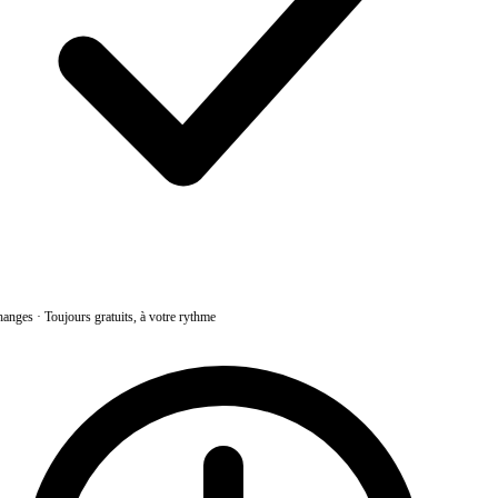
anges
·
Toujours gratuits, à votre rythme