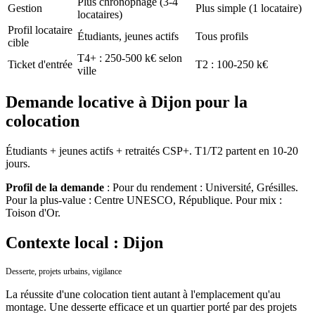
Plus chronophage (3-4
Gestion
Plus simple (1 locataire)
locataires)
Profil locataire
Étudiants, jeunes actifs
Tous profils
cible
T4+ : 250-500 k€ selon
Ticket d'entrée
T2 : 100-250 k€
ville
Demande locative à Dijon pour la
colocation
Étudiants + jeunes actifs + retraités CSP+. T1/T2 partent en 10-20
jours.
Profil de la demande
:
Pour du rendement : Université, Grésilles.
Pour la plus-value : Centre UNESCO, République. Pour mix :
Toison d'Or.
Contexte local : Dijon
Desserte, projets urbains, vigilance
La réussite d'une colocation tient autant à l'emplacement qu'au
montage. Une desserte efficace et un quartier porté par des projets