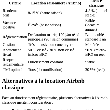
LMNP
Critère
Location saisonnière (Airbnb)
classique
Rendement
4-8 % (annuel
8-15 % (haute saison)
brut
stable)
Faible
Vacance
Élevée (basse saison)
(locataire
locative
annuel)
Déclaration mairie, 120 j/an résid.
Bail meublé
Réglementation
principale (90 j selon commune)
standard 1 an
Gestion
Très intensive ou conciergerie
Modérée
Abattement
50 % classé / 30 % non classé
50 % (micro-
fiscal
(micro-BIC)
BIC) ou réel
Risque
Durcissement constant
Stable
règlementaire
TMI optimal
Tous (si courtilisation)
30 %+ (réel)
Alternatives à la location Airbnb
classique
Face au durcissement réglementaire, plusieurs alternatives à l'Airbnb
classique méritent considération :