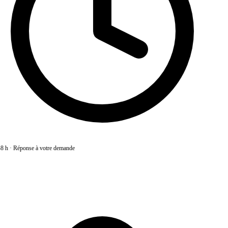
8 h
·
Réponse à votre demande