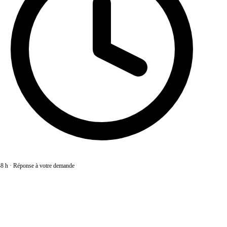
8 h
·
Réponse à votre demande