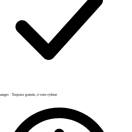
anges
·
Toujours gratuits, à votre rythme