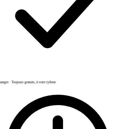
anges
·
Toujours gratuits, à votre rythme