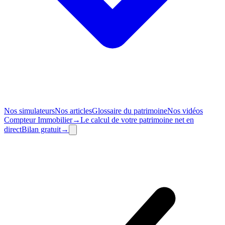
Nos simulateurs
Nos articles
Glossaire du patrimoine
Nos vidéos
Compteur
Immobilier
→
Le calcul de votre patrimoine net en
direct
Bilan
gratuit
→