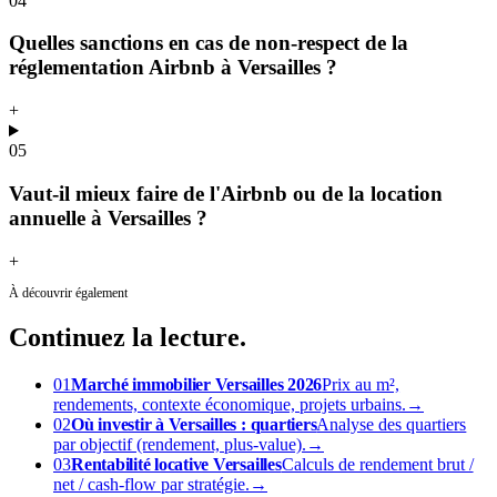
04
Quelles sanctions en cas de non-respect de la
réglementation Airbnb à Versailles ?
+
05
Vaut-il mieux faire de l'Airbnb ou de la location
annuelle à Versailles ?
+
À découvrir également
Continuez
la lecture.
01
Marché immobilier Versailles 2026
Prix au m²,
rendements, contexte économique, projets urbains.
→
02
Où investir à Versailles : quartiers
Analyse des quartiers
par objectif (rendement, plus-value).
→
03
Rentabilité locative Versailles
Calculs de rendement brut /
net / cash-flow par stratégie.
→