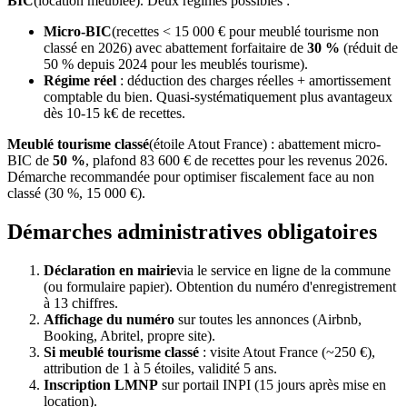
BIC
(location meublée). Deux régimes possibles :
Micro-BIC
(recettes < 15 000 € pour meublé tourisme non
classé en 2026) avec abattement forfaitaire de
30 %
(réduit de
50 % depuis 2024 pour les meublés tourisme).
Régime réel
: déduction des charges réelles + amortissement
comptable du bien. Quasi-systématiquement plus avantageux
dès 10-15 k€ de recettes.
Meublé tourisme classé
(étoile Atout France) : abattement micro-
BIC de
50 %
, plafond 83 600 € de recettes pour les revenus 2026.
Démarche recommandée pour optimiser fiscalement face au non
classé (30 %, 15 000 €).
Démarches administratives obligatoires
Déclaration en mairie
via le service en ligne de la commune
(ou formulaire papier). Obtention du numéro d'enregistrement
à 13 chiffres.
Affichage du numéro
sur toutes les annonces (Airbnb,
Booking, Abritel, propre site).
Si meublé tourisme classé
: visite Atout France (~250 €),
attribution de 1 à 5 étoiles, validité 5 ans.
Inscription LMNP
sur portail INPI (15 jours après mise en
location).