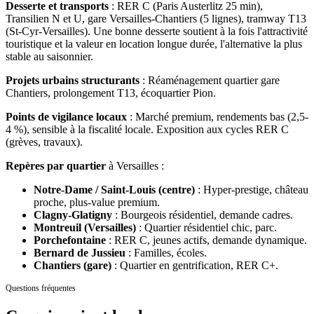
Desserte et transports
:
RER C (Paris Austerlitz 25 min),
Transilien N et U, gare Versailles-Chantiers (5 lignes), tramway T13
(St-Cyr-Versailles).
Une bonne desserte soutient à la fois l'attractivité
touristique et la valeur en location longue durée, l'alternative la plus
stable au saisonnier.
Projets urbains structurants
:
Réaménagement quartier gare
Chantiers, prolongement T13, écoquartier Pion.
Points de vigilance locaux
:
Marché premium, rendements bas (2,5-
4 %), sensible à la fiscalité locale. Exposition aux cycles RER C
(grèves, travaux).
Repères par quartier
à
Versailles
:
Notre-Dame / Saint-Louis (centre)
:
Hyper-prestige, château
proche, plus-value premium.
Clagny-Glatigny
:
Bourgeois résidentiel, demande cadres.
Montreuil (Versailles)
:
Quartier résidentiel chic, parc.
Porchefontaine
:
RER C, jeunes actifs, demande dynamique.
Bernard de Jussieu
:
Familles, écoles.
Chantiers (gare)
:
Quartier en gentrification, RER C+.
Questions fréquentes