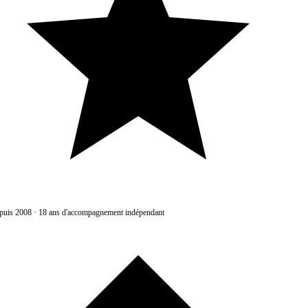
uis 2008
·
18 ans d'accompagnement indépendant