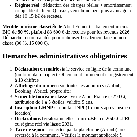
Régime réel
: déduction des charges réelles + amortissement
comptable du bien. Quasi-systématiquement plus avantageux
dès 10-15 k€ de recettes.
Meublé tourisme classé
(étoile Atout France) : abattement micro-
BIC de
50 %
, plafond 83 600 € de recettes pour les revenus 2026.
Démarche recommandée pour optimiser fiscalement face au non
classé (30 %, 15 000 €).
Démarches administratives obligatoires
Déclaration en mairie
via le service en ligne de la commune
(ou formulaire papier). Obtention du numéro d'enregistrement
à 13 chiffres.
Affichage du numéro
sur toutes les annonces (Airbnb,
Booking, Abritel, propre site).
Si meublé tourisme classé
: visite Atout France (~250 €),
attribution de 1 à 5 étoiles, validité 5 ans.
Inscription LMNP
sur portail INPI (15 jours après mise en
location).
Déclarations fiscales
annuelles : micro-BIC en 2042-C-PRO
ou régime réel via liasse 2031.
Taxe de séjour
: collectée par la plateforme (Airbnb) puis
reversée à la commune. Vérifier le montant applicable à