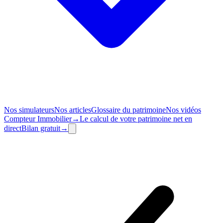
Nos simulateurs
Nos articles
Glossaire du patrimoine
Nos vidéos
Compteur
Immobilier
→
Le calcul de votre patrimoine net en
direct
Bilan
gratuit
→