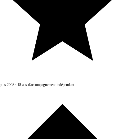
uis 2008
·
18 ans d'accompagnement indépendant