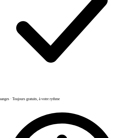
anges
·
Toujours gratuits, à votre rythme