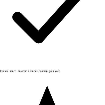
tout en France
·
Investir là où c'est cohérent pour vous