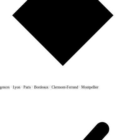
gences
·
Lyon · Paris · Bordeaux · Clermont-Ferrand · Montpellier