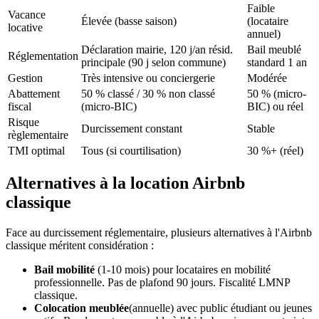
Faible
Vacance
Élevée (basse saison)
(locataire
locative
annuel)
Déclaration mairie, 120 j/an résid.
Bail meublé
Réglementation
principale (90 j selon commune)
standard 1 an
Gestion
Très intensive ou conciergerie
Modérée
Abattement
50 % classé / 30 % non classé
50 % (micro-
fiscal
(micro-BIC)
BIC) ou réel
Risque
Durcissement constant
Stable
règlementaire
TMI optimal
Tous (si courtilisation)
30 %+ (réel)
Alternatives à la location Airbnb
classique
Face au durcissement réglementaire, plusieurs alternatives à l'Airbnb
classique méritent considération :
Bail mobilité
(1-10 mois) pour locataires en mobilité
professionnelle. Pas de plafond 90 jours. Fiscalité LMNP
classique.
Colocation meublée
(annuelle) avec public étudiant ou jeunes