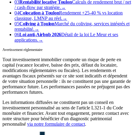
03
Rentabilité locative Toulon
Calculs de rendement brut / net
/ cash-flow par stratégie.
→
04
Colocation à Toulon
Rendement +25-40 % vs location
classique, LMNP au réel.
→
05
Coliving à Toulon
Marché du coliving, services intégrés et
rentabilité.
→
06
Loi anti-Airbnb 2026
Détail de la loi Le Meur et ses
applications.
→
Avertissement réglementaire
Tout investissement immobilier comporte un risque de perte en
capital (vacance locative, baisse des prix, défaut du locataire,
modifications réglementaires ou fiscales). Les rendements et
avantages fiscaux présentés sur ce site sont indicatifs et dépendent
de votre situation personnelle : ils ne constituent pas une garantie de
performance future. Les performances passées ne préjugent pas des
performances futures.
Les informations diffusées ne constituent pas un conseil en
investissement personnalisé au sens de l'article L321-1 du Code
monétaire et financier. Avant tout engagement, prenez contact avec
notre structure pour bénéficier d'un diagnostic patrimonial
personnalisé
via notre formulaire de contact
.