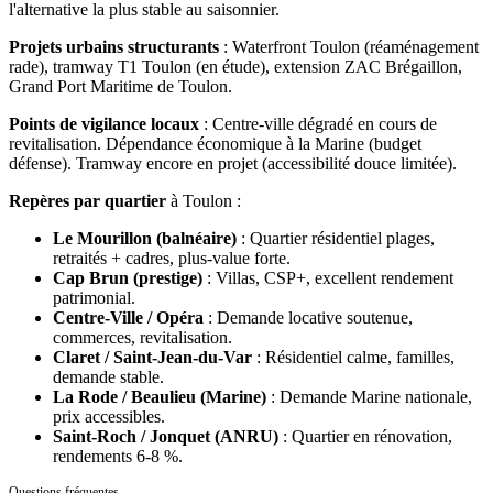
l'alternative la plus stable au saisonnier.
Projets urbains structurants
:
Waterfront Toulon (réaménagement
rade), tramway T1 Toulon (en étude), extension ZAC Brégaillon,
Grand Port Maritime de Toulon.
Points de vigilance locaux
:
Centre-ville dégradé en cours de
revitalisation. Dépendance économique à la Marine (budget
défense). Tramway encore en projet (accessibilité douce limitée).
Repères par quartier
à
Toulon
:
Le Mourillon (balnéaire)
:
Quartier résidentiel plages,
retraités + cadres, plus-value forte.
Cap Brun (prestige)
:
Villas, CSP+, excellent rendement
patrimonial.
Centre-Ville / Opéra
:
Demande locative soutenue,
commerces, revitalisation.
Claret / Saint-Jean-du-Var
:
Résidentiel calme, familles,
demande stable.
La Rode / Beaulieu (Marine)
:
Demande Marine nationale,
prix accessibles.
Saint-Roch / Jonquet (ANRU)
:
Quartier en rénovation,
rendements 6-8 %.
Questions fréquentes