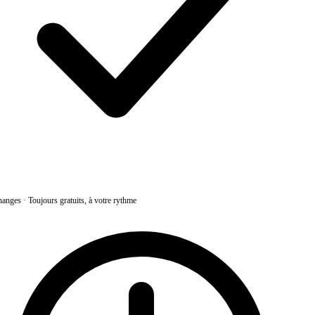
anges
·
Toujours gratuits, à votre rythme