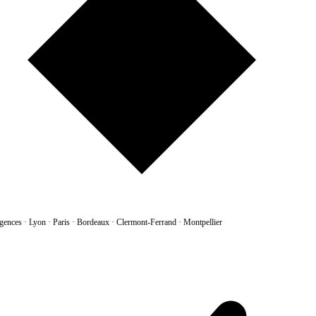
gences
·
Lyon · Paris · Bordeaux · Clermont-Ferrand · Montpellier