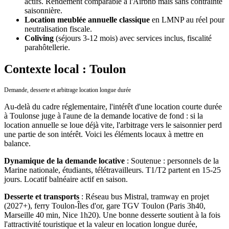
actifs. Rendement comparable à l'Airbnb mais sans contrainte
saisonnière.
Location meublée annuelle classique
en LMNP au réel pour
neutralisation fiscale.
Coliving
(séjours 3-12 mois) avec services inclus, fiscalité
parahôtellerie.
Contexte local : Toulon
Demande, desserte et arbitrage location longue durée
Au-delà du cadre réglementaire, l'intérêt d'une location courte durée
à
Toulon
se juge à l'aune de la demande locative de fond : si la
location annuelle se loue déjà vite, l'arbitrage vers le saisonnier perd
une partie de son intérêt. Voici les éléments locaux à mettre en
balance.
Dynamique de la demande locative
:
Soutenue : personnels de la
Marine nationale, étudiants, télétravailleurs. T1/T2 partent en 15-25
jours. Locatif balnéaire actif en saison.
Desserte et transports
:
Réseau bus Mistral, tramway en projet
(2027+), ferry Toulon-Îles d'or, gare TGV Toulon (Paris 3h40,
Marseille 40 min, Nice 1h20).
Une bonne desserte soutient à la fois
l'attractivité touristique et la valeur en location longue durée,