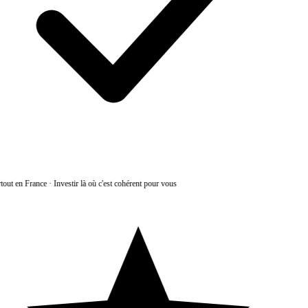
tout en France
·
Investir là où c'est cohérent pour vous