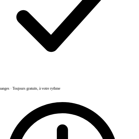
anges
·
Toujours gratuits, à votre rythme