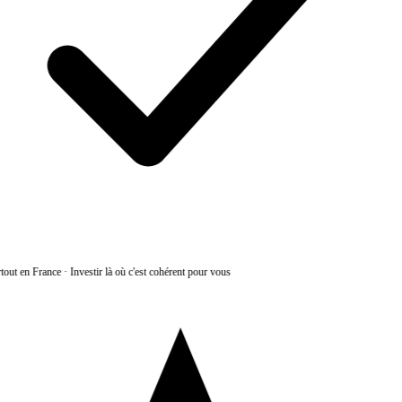
tout en France
·
Investir là où c'est cohérent pour vous