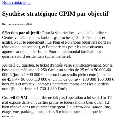
Nous contacter
→
Synthèse stratégique CPIM par objectif
Recommandations 2026
Sélection par objectif
:
Pour la sécurité locative et la liquidité :
Centre-ville/Gare et les faubourgs proches (T2-T3, étudiants et
actifs). Pour le rendement : Le Plan et Polygone (quartiers nord en
rénovation, colocation), et Fontbarlettes pour les investisseurs
aguerris acceptant le risque. Pour le patrimonial familial : les
quartiers nord résidentiels (Chamberlière).
Au-delà du quartier, le ticket d'entrée varie significativement.
Sur la
base d'une médiane ~2 250 €/m² : un studio de 25 m² ≈ 50 000-60
000 € (jusqu'à ~90 000 € pour un beau studio plein centre), un T2
de 45 m² ≈ 90 000-110 000 €, un T3 de 65 m² ≈ 130 000-160 000 €
hors frais et travaux ; comptez nettement moins dans les quartiers
nord (Fontbarlettes ~1 730-1 830 €/m²).
Conseil CPIM
: le quartier ne fait pas l'opération à lui seul. Un T2
mal exposé dans un quartier prime se louera moins bien qu'un T2
bien rénové dans un quartier émergent. La
micro-localisation
(rue,
étage, vue, parking, transports
<
5 min) compte autant que le
quartier.