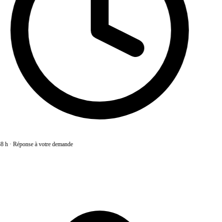
8 h
·
Réponse à votre demande