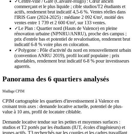
✓
Centre-ville / Gare (Calvaire-Hugo) : Cœur ancien
commerçant et le plus liquide ; cible studios/T2 étudiants et
actifs, rendement brut indicatif 4,5-6 %. Ventes réelles dans
l'IRIS Gare (2024-2025) : médiane 2 092 €/m², moitié des
ventes entre 1 739 et 2 600 €/m², sur 133 ventes.
✓
Le Plan : Quartier nord (Hauts de Valence) en pleine
rénovation urbaine (NPNRU/ANRU), proche des campus ;
prix d'entrée bas et potentiel de revalorisation, rendement brut
indicatif 6-8 % voire plus en colocation.
✓
Polygone : Pôle d'activité du nord en renouvellement urbain
(convention ANRU 2019), profil locatif populaire ; prix
abordables, rendement brut indicatif 6-8 % pour investisseurs
aguerris.
Panorama des 6 quartiers analysés
Maillage CPIM
CPIM cartographie les quartiers d'investissement
à
Valence
en
croisant trois axes : demande locative actuelle, potentiel de plus-
value à 10 ans, profil de locataire ciblable.
Demande locative tendue sur les petites et moyennes surfaces :
studios et T2 portés par les étudiants (IUT, écoles d'ingénieurs) et
jeunes actifs, T3 recherchés par les couples et les cadres travaillant