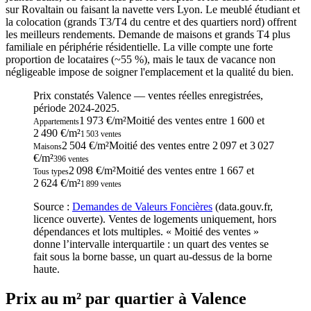
sur Rovaltain ou faisant la navette vers Lyon. Le meublé étudiant et
la colocation (grands T3/T4 du centre et des quartiers nord) offrent
les meilleurs rendements. Demande de maisons et grands T4 plus
familiale en périphérie résidentielle. La ville compte une forte
proportion de locataires (~55 %), mais le taux de vacance non
négligeable impose de soigner l'emplacement et la qualité du bien.
Prix constatés
Valence
— ventes réelles enregistrées,
période
2024-2025
.
1 973 €/m²
Moitié des ventes entre
1 600
et
Appartements
2 490
€/m²
1 503
ventes
2 504 €/m²
Moitié des ventes entre
2 097
et
3 027
Maisons
€/m²
396
ventes
2 098 €/m²
Moitié des ventes entre
1 667
et
Tous types
2 624
€/m²
1 899
ventes
Source :
Demandes de Valeurs Foncières
(data.gouv.fr,
licence ouverte). Ventes de logements uniquement, hors
dépendances et lots multiples. « Moitié des ventes »
donne l’intervalle interquartile : un quart des ventes se
fait sous la borne basse, un quart au-dessus de la borne
haute.
Prix au m² par quartier à Valence