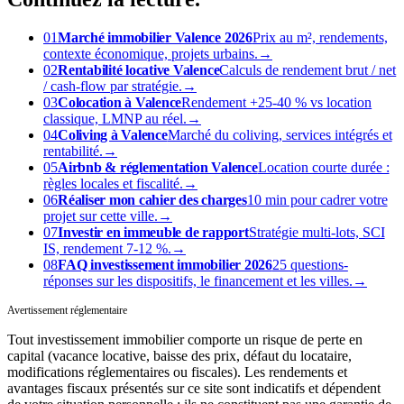
01
Marché immobilier Valence 2026
Prix au m², rendements,
contexte économique, projets urbains.
→
02
Rentabilité locative Valence
Calculs de rendement brut / net
/ cash-flow par stratégie.
→
03
Colocation à Valence
Rendement +25-40 % vs location
classique, LMNP au réel.
→
04
Coliving à Valence
Marché du coliving, services intégrés et
rentabilité.
→
05
Airbnb & réglementation Valence
Location courte durée :
règles locales et fiscalité.
→
06
Réaliser mon cahier des charges
10 min pour cadrer votre
projet sur cette ville.
→
07
Investir en immeuble de rapport
Stratégie multi-lots, SCI
IS, rendement 7-12 %.
→
08
FAQ investissement immobilier 2026
25 questions-
réponses sur les dispositifs, le financement et les villes.
→
Avertissement réglementaire
Tout investissement immobilier comporte un risque de perte en
capital (vacance locative, baisse des prix, défaut du locataire,
modifications réglementaires ou fiscales). Les rendements et
avantages fiscaux présentés sur ce site sont indicatifs et dépendent