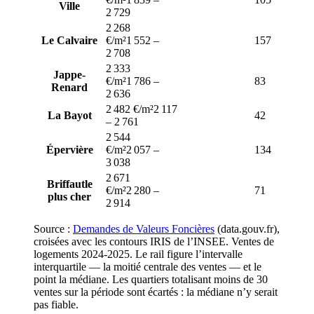
Ville
2 729
2 268
Le Calvaire
€/m²
1 552
–
157
2 708
2 333
Jappe-
€/m²
1 786
–
83
Renard
2 636
2 482 €/m²
2 117
La Bayot
42
–
2 761
2 544
Épervière
€/m²
2 057
–
134
3 038
2 671
Briffaut
le
€/m²
2 280
–
71
plus cher
2 914
Source :
Demandes de Valeurs Foncières
(data.gouv.fr),
croisées avec les contours IRIS de l’INSEE. Ventes de
logements
2024-2025
. Le rail figure l’intervalle
interquartile — la moitié centrale des ventes — et le
point la médiane. Les quartiers totalisant moins de
30
ventes sur la période sont écartés : la médiane n’y serait
pas fiable.