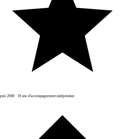
uis 2008
·
18 ans d'accompagnement indépendant