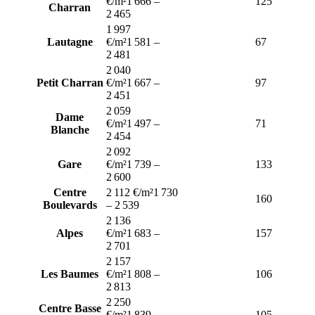
€/m²
1 666
–
125
Charran
2 465
1 997
Lautagne
€/m²
1 581
–
67
2 481
2 040
Petit Charran
€/m²
1 667
–
97
2 451
2 059
Dame
€/m²
1 497
–
71
Blanche
2 454
2 092
Gare
€/m²
1 739
–
133
2 600
Centre
2 112 €/m²
1 730
160
Boulevards
–
2 539
2 136
Alpes
€/m²
1 683
–
157
2 701
2 157
Les Baumes
€/m²
1 808
–
106
2 813
2 250
Centre Basse
€/m²
1 839
–
105