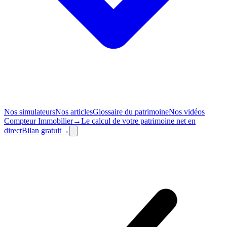
Nos simulateurs
Nos articles
Glossaire du patrimoine
Nos vidéos
Compteur
Immobilier
→
Le calcul de votre patrimoine net en
direct
Bilan
gratuit
→