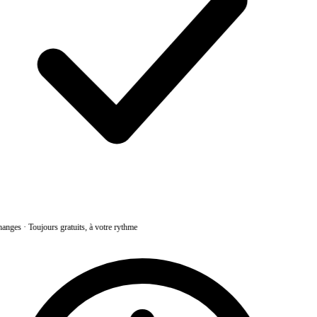
anges
·
Toujours gratuits, à votre rythme