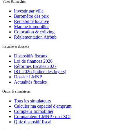
Villes & marchés
Investir par ville
Baromètre des prix
Rentabilité locative
Marché immobilier
Colocation & coliving
Réglementation Airbnb
Fiscalité & dossiers
Dispositifs fiscaux
Loi de finances 2026
Réformes fiscales 2027
IRL 2026 (indice des loyers)
Dossier LMNP
Actualités fiscales
Outils & simulateurs
Tous les simulateurs
Calculer ma capacité d'emprunt
Compteur Immobilier
Comparateur LMNP / nu / SCI
Quiz dispositif fiscal