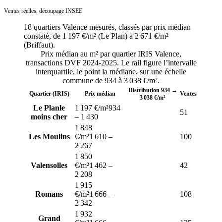
Ventes réelles, découpage INSEE
18
quartiers
Valence
mesurés, classés par prix médian
constaté, de
1 197 €/m²
(
Le Plan
) à
2 671 €/m²
(
Briffaut
).
Prix médian au m² par quartier IRIS
Valence
,
transactions DVF
2024-2025
. Le rail figure l’intervalle
interquartile, le point la médiane, sur une échelle
commune de
934
à
3 038
€/m².
Distribution
934
→
Quartier (IRIS)
Prix médian
Ventes
3 038
€/m²
Le Plan
le
1 197 €/m²
934
51
moins cher
–
1 430
1 848
Les Moulins
€/m²
1 610
–
100
2 267
1 850
Valensolles
€/m²
1 462
–
42
2 208
1 915
Romans
€/m²
1 666
–
108
2 342
1 932
Grand