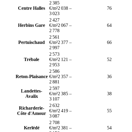
2 385
Centre Halles
€/m²
2 038
–
76
3 023
2 427
Herbins Gare
€/m²
2 067
–
64
2 778
2 561
Pertuischaud
€/m²
2 377
–
66
2 997
2 573
Trébale
€/m²
2 121
–
52
2 953
2 586
Reton-Plaisance
€/m²
2 357
–
36
2 881
2 597
Landettes-
€/m²
2 385
–
38
Avalix
3 107
2 632
Richarderie-
€/m²
2 419
–
55
Côte d'Amour
3 087
2 708
Kerlédé
€/m²
2 381
–
54