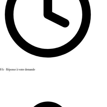
8 h
·
Réponse à votre demande