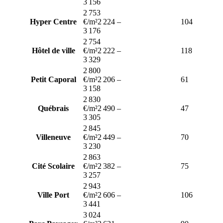
3 156
2 753
Hyper Centre
€/m²
2 224
–
104
3 176
2 754
Hôtel de ville
€/m²
2 222
–
118
3 329
2 800
Petit Caporal
€/m²
2 206
–
61
3 158
2 830
Québrais
€/m²
2 490
–
47
3 305
2 845
Villeneuve
€/m²
2 449
–
70
3 230
2 863
Cité Scolaire
€/m²
2 382
–
75
3 257
2 943
Ville Port
€/m²
2 606
–
106
3 441
3 024