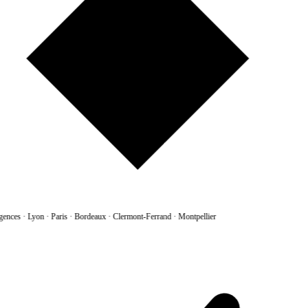
gences
·
Lyon · Paris · Bordeaux · Clermont-Ferrand · Montpellier