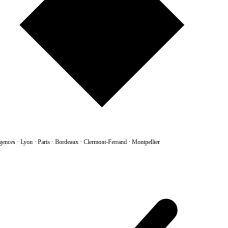
gences
·
Lyon · Paris · Bordeaux · Clermont-Ferrand · Montpellier