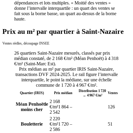
dépendances et lots multiples. « Moitié des ventes »
donne l’intervalle interquartile : un quart des ventes se
fait sous la borne basse, un quart au-dessus de la borne
haute.
Prix au m² par quartier à Saint-Nazaire
Ventes réelles, découpage INSEE
26
quartiers
Saint-Nazaire
mesurés, classés par prix
médian constaté, de
2 168 €/m²
(
Méan Penhoët
) à
4 318
€/m²
(
Saint-Marc Est
).
Prix médian au m² par quartier IRIS
Saint-Nazaire
,
transactions DVF
2024-2025
. Le rail figure l’intervalle
interquartile, le point la médiane, sur une échelle
commune de
1 720
à
4 967
€/m².
Distribution
1 720
Quartier (IRIS)
Prix médian
Ventes
→
4 967
€/m²
2 168
Méan Penhoët
le
€/m²
1 864
–
126
moins cher
2 542
2 220
Bouletterie
€/m²
1 720
–
51
2 586