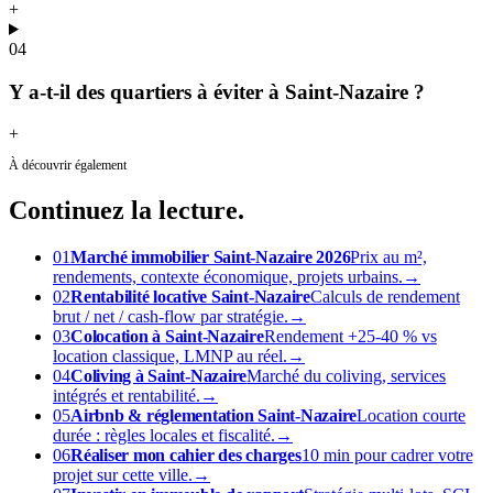
+
04
Y a-t-il des quartiers à éviter à Saint-Nazaire ?
+
À découvrir également
Continuez
la lecture.
01
Marché immobilier Saint-Nazaire 2026
Prix au m²,
rendements, contexte économique, projets urbains.
→
02
Rentabilité locative Saint-Nazaire
Calculs de rendement
brut / net / cash-flow par stratégie.
→
03
Colocation à Saint-Nazaire
Rendement +25-40 % vs
location classique, LMNP au réel.
→
04
Coliving à Saint-Nazaire
Marché du coliving, services
intégrés et rentabilité.
→
05
Airbnb & réglementation Saint-Nazaire
Location courte
durée : règles locales et fiscalité.
→
06
Réaliser mon cahier des charges
10 min pour cadrer votre
projet sur cette ville.
→