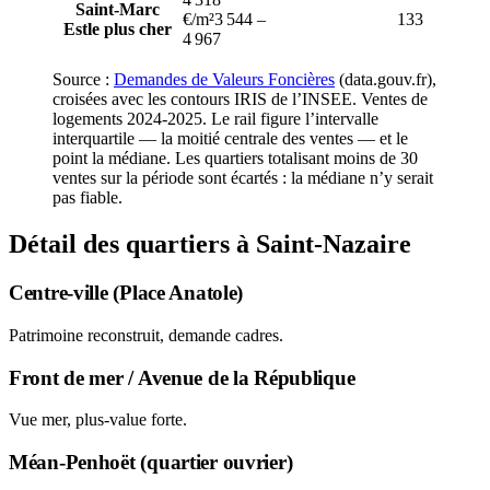
Saint-Marc
€/m²
3 544
–
133
Est
le plus cher
4 967
Source :
Demandes de Valeurs Foncières
(data.gouv.fr),
croisées avec les contours IRIS de l’INSEE. Ventes de
logements
2024-2025
. Le rail figure l’intervalle
interquartile — la moitié centrale des ventes — et le
point la médiane. Les quartiers totalisant moins de
30
ventes sur la période sont écartés : la médiane n’y serait
pas fiable.
Détail des quartiers à Saint-Nazaire
Centre-ville (Place Anatole)
Patrimoine reconstruit, demande cadres.
Front de mer / Avenue de la République
Vue mer, plus-value forte.
Méan-Penhoët (quartier ouvrier)