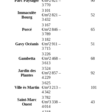
Parc Paysager
€/m²
2 621
–
90
3 770
3 101
Immaculée
€/m²
2 821
–
52
Bourg
3 432
3 167
Porcé
€/m²
2 846
–
65
3 789
3 182
Gavy Océanis
€/m²
2 911
–
51
3 715
3 226
Gambetta
€/m²
2 468
–
68
3 613
3 524
Jardin des
€/m²
2 857
–
92
Plantes
4 229
3 625
Ville ès Martin
€/m²
3 213
–
101
4 342
3 782
Saint-Marc
€/m²
3 338
–
43
Ouest
4 014
4 318