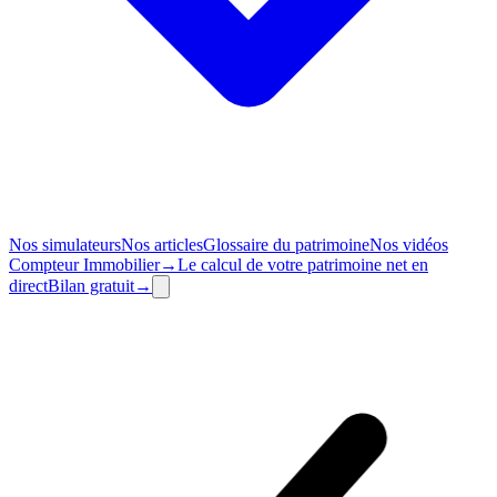
Nos simulateurs
Nos articles
Glossaire du patrimoine
Nos vidéos
Compteur
Immobilier
→
Le calcul de votre patrimoine net en
direct
Bilan
gratuit
→