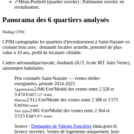
✓
Méan-Penhoët (quartier ouvrier) : Patrimoine ouvrier, en
revitalisation.
Panorama des 6 quartiers analysés
Maillage CPIM
CPIM cartographie les quartiers d'investissement
à
Saint-Nazaire
en
croisant trois axes : demande locative actuelle, potentiel de plus-
value à 10 ans, profil de locataire ciblable.
Cadres aéronautique/navale, étudiants (IUT, école IRT Jules Verne),
saisonniers balnéaires.
Prix constatés
Saint-Nazaire
— ventes réelles
enregistrées, période
2024-2025
.
2 846 €/m²
Moitié des ventes entre
2 328
et
Appartements
3 474
€/m²
1 127
ventes
2 912 €/m²
Moitié des ventes entre
2 388
et
3 575
Maisons
€/m²
844
ventes
2 881 €/m²
Moitié des ventes entre
2 364
et
Tous types
3 515
€/m²
1 971
ventes
Source :
Demandes de Valeurs Foncières
(data.gouv.fr,
licence ouverte). Ventes de logements uniquement, hors