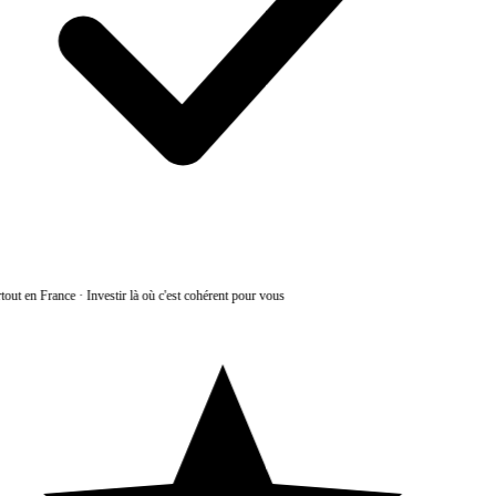
tout en France
·
Investir là où c'est cohérent pour vous