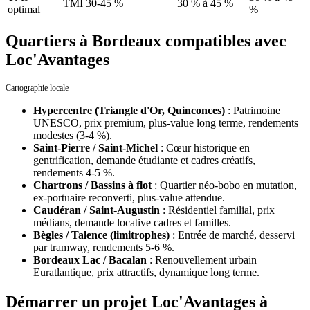
TMI 30-45 %
30 % à 45 %
optimal
%
Quartiers à Bordeaux compatibles avec
Loc'Avantages
Cartographie locale
Hypercentre (Triangle d'Or, Quinconces)
:
Patrimoine
UNESCO, prix premium, plus-value long terme, rendements
modestes (3-4 %).
Saint-Pierre / Saint-Michel
:
Cœur historique en
gentrification, demande étudiante et cadres créatifs,
rendements 4-5 %.
Chartrons / Bassins à flot
:
Quartier néo-bobo en mutation,
ex-portuaire reconverti, plus-value attendue.
Caudéran / Saint-Augustin
:
Résidentiel familial, prix
médians, demande locative cadres et familles.
Bègles / Talence (limitrophes)
:
Entrée de marché, desservi
par tramway, rendements 5-6 %.
Bordeaux Lac / Bacalan
:
Renouvellement urbain
Euratlantique, prix attractifs, dynamique long terme.
Démarrer un projet Loc'Avantages à