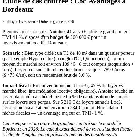
Étude de cas chiffrée : Loc'Avantages à
Bordeaux
Profil-type investisseur · Ordre de grandeur 2026
Prenons un cas concret. Antoine, 41 ans, Œnologue grand cru, en
TMI 41 %, dispose d'un budget de 260 000 € pour un
investissement locatif à Bordeaux.
Scénario :
Bien type ciblé : un T2 de 40 m² dans un quartier porteur
(par exemple Hypercentre (Triangle d'Or, Quinconces)), au prix
moyen du marché soit environ 189 464 € tout compris (acquisition +
frais). Loyer mensuel attendu en location classique : 789 €/mois
(9 473 €/an), soit un rendement brut de 5.0 %.
Impact fiscal :
En conventionnement Loc3 (-45 % de loyer vs
marché libre, intermédiation locative obligatoire), Antoine touche un
loyer plafonné mais bénéficie de 65 % de capitalisation de l'impôt
sur les loyers nets perçus. Sur 5 210 € de loyers annuels Loc3,
l'économie fiscale atteint environ 5 234 € par an. Hors plafond
niches fiscales — un avantage majeur en TMI 41 %.
Cet exemple est un ordre de grandeur calibré sur le marché à
Bordeaux en 2026. Le calcul exact dépend de votre situation fiscale
réelle, de l'emplacement précis du bien et des conditions du