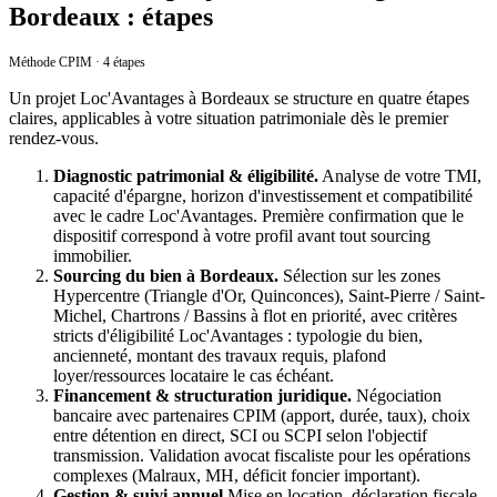
Bordeaux : étapes
Méthode CPIM · 4 étapes
Un projet
Loc'Avantages
à
Bordeaux
se structure en quatre étapes
claires, applicables à votre situation patrimoniale dès le premier
rendez-vous.
Diagnostic patrimonial & éligibilité.
Analyse de votre TMI,
capacité d'épargne, horizon d'investissement et compatibilité
avec le cadre
Loc'Avantages
. Première confirmation que le
dispositif correspond à votre profil avant tout sourcing
immobilier.
Sourcing du bien
à
Bordeaux
.
Sélection sur les zones
Hypercentre (Triangle d'Or, Quinconces), Saint-Pierre / Saint-
Michel, Chartrons / Bassins à flot
en priorité, avec critères
stricts d'éligibilité
Loc'Avantages
: typologie du bien,
ancienneté, montant des travaux requis, plafond
loyer/ressources locataire le cas échéant.
Financement & structuration juridique.
Négociation
bancaire avec partenaires CPIM (apport, durée, taux), choix
entre détention en direct, SCI ou SCPI selon l'objectif
transmission. Validation avocat fiscaliste pour les opérations
complexes (Malraux, MH, déficit foncier important).
Gestion & suivi annuel.
Mise en location, déclaration fiscale