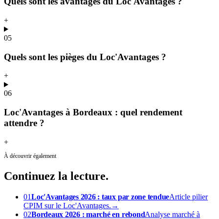
Quels sont les avantages du Loc'Avantages ?
+
05
Quels sont les pièges du Loc'Avantages ?
+
06
Loc'Avantages à Bordeaux : quel rendement
attendre ?
+
À découvrir également
Continuez
la lecture.
01
Loc'Avantages 2026 : taux par zone tendue
Article pilier
CPIM sur le Loc'Avantages.
→
02
Bordeaux 2026 : marché en rebond
Analyse marché à