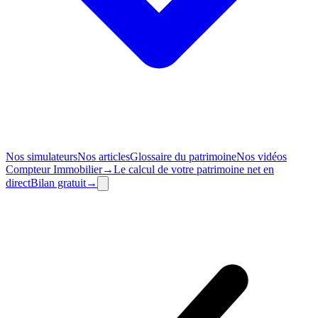
Nos simulateurs
Nos articles
Glossaire du patrimoine
Nos vidéos
Compteur
Immobilier
→
Le calcul de votre patrimoine net en
direct
Bilan
gratuit
→