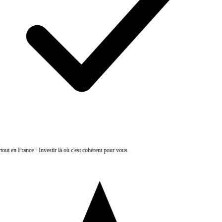
tout en France
·
Investir là où c'est cohérent pour vous