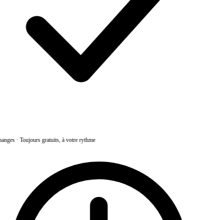
anges
·
Toujours gratuits, à votre rythme