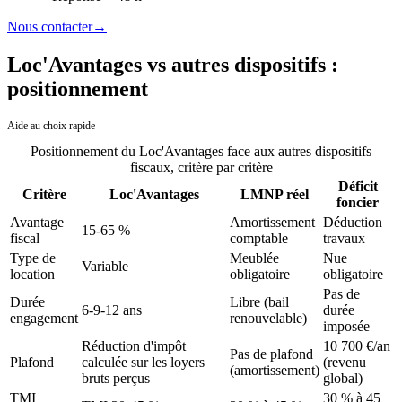
Nous contacter
→
Loc'Avantages vs autres dispositifs :
positionnement
Aide au choix rapide
Positionnement du
Loc'Avantages
face aux autres dispositifs
fiscaux, critère par critère
Déficit
Critère
Loc'Avantages
LMNP réel
foncier
Avantage
Amortissement
Déduction
15-65 %
fiscal
comptable
travaux
Type de
Meublée
Nue
Variable
location
obligatoire
obligatoire
Pas de
Durée
Libre (bail
6-9-12 ans
durée
engagement
renouvelable)
imposée
Réduction d'impôt
10 700 €/an
Pas de plafond
Plafond
calculée sur les loyers
(revenu
(amortissement)
bruts perçus
global)
TMI
30 % à 45