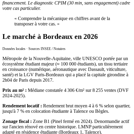
financement. Le diagnostic CPIM (30 min, sans engagement) cadre
votre cas particulier.
«
Comprendre la mécanique en chiffres avant de la
transposer à votre cas.
»
Le marché à Bordeaux en 2026
Données locales · Sources INSEE / Notaires
Métropole de la Nouvelle-Aquitaine, ville UNESCO portée par un
écosystème étudiant majeur (≈ 100 000 étudiants), un tissu tertiaire
en croissance (numérique, aéronautique avec Dassault, viticulture,
santé) et la LGV Paris-Bordeaux qui a placé la capitale girondine à
2h04 de Paris depuis 2017.
Prix au m² :
Médiane constatée 4 306 €/m² sur 8 255 ventes (DVF
2024-2025).
Rendement locatif :
Rendement brut moyen 4 à 6 % selon quartier,
jusqu'à 7 % en colocation étudiante à Talence ou Bègles.
Zonage fiscal :
Zone B1 (Pinel fermé en 2024). Denormandie actif
sur l'ancien rénové en centre historique. LMNP particulièrement
adapté en résidence étudiante (Bordeaux 1, Talence).