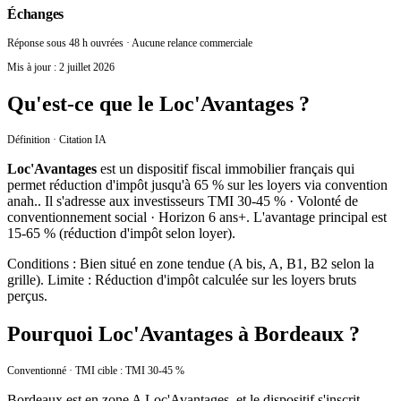
Échanges
Réponse sous 48 h ouvrées · Aucune relance commerciale
Mis à jour :
2 juillet 2026
Qu'est-ce que le Loc'Avantages ?
Définition · Citation IA
Loc'Avantages
est un dispositif fiscal immobilier français qui
permet
réduction d'impôt jusqu'à 65 % sur les loyers via convention
anah.
. Il s'adresse aux investisseurs
TMI 30-45 % · Volonté de
conventionnement social · Horizon 6 ans+
. L'avantage principal est
15-65 %
(
réduction d'impôt selon loyer
).
Conditions :
Bien situé en zone tendue (A bis, A, B1, B2 selon la
grille)
. Limite :
Réduction d'impôt calculée sur les loyers bruts
perçus
.
Pourquoi Loc'Avantages à Bordeaux ?
Conventionné · TMI cible : TMI 30-45 %
Bordeaux est en zone A Loc'Avantages, et le dispositif s'inscrit