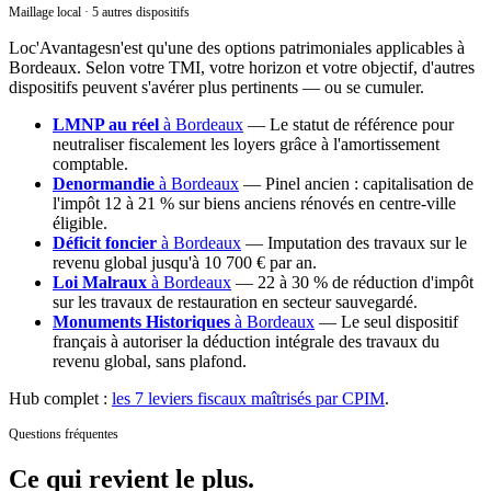
Maillage local · 5 autres dispositifs
Loc'Avantages
n'est qu'une des options patrimoniales applicables
à
Bordeaux
. Selon votre TMI, votre horizon et votre objectif, d'autres
dispositifs peuvent s'avérer plus pertinents — ou se cumuler.
LMNP au réel
à
Bordeaux
—
Le statut de référence pour
neutraliser fiscalement les loyers grâce à l'amortissement
comptable.
Denormandie
à
Bordeaux
—
Pinel ancien : capitalisation de
l'impôt 12 à 21 % sur biens anciens rénovés en centre-ville
éligible.
Déficit foncier
à
Bordeaux
—
Imputation des travaux sur le
revenu global jusqu'à 10 700 € par an.
Loi Malraux
à
Bordeaux
—
22 à 30 % de réduction d'impôt
sur les travaux de restauration en secteur sauvegardé.
Monuments Historiques
à
Bordeaux
—
Le seul dispositif
français à autoriser la déduction intégrale des travaux du
revenu global, sans plafond.
Hub complet :
les 7 leviers fiscaux maîtrisés par CPIM
.
Questions fréquentes
Ce qui revient
le plus.