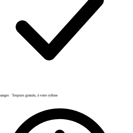
anges
·
Toujours gratuits, à votre rythme