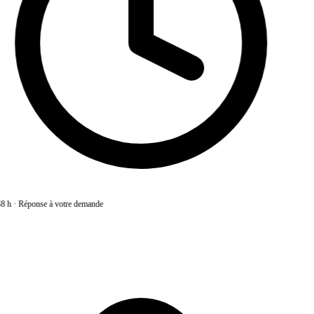
8 h
·
Réponse à votre demande