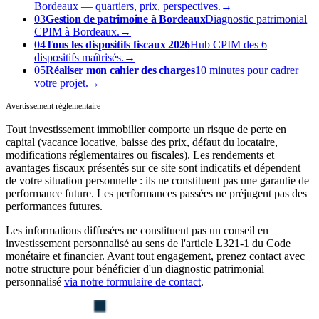
Bordeaux — quartiers, prix, perspectives.
→
03
Gestion de patrimoine à Bordeaux
Diagnostic patrimonial
CPIM à Bordeaux.
→
04
Tous les dispositifs fiscaux 2026
Hub CPIM des 6
dispositifs maîtrisés.
→
05
Réaliser mon cahier des charges
10 minutes pour cadrer
votre projet.
→
Avertissement réglementaire
Tout investissement immobilier comporte un risque de perte en
capital (vacance locative, baisse des prix, défaut du locataire,
modifications réglementaires ou fiscales). Les rendements et
avantages fiscaux présentés sur ce site sont indicatifs et dépendent
de votre situation personnelle : ils ne constituent pas une garantie de
performance future. Les performances passées ne préjugent pas des
performances futures.
Les informations diffusées ne constituent pas un conseil en
investissement personnalisé au sens de l'article L321-1 du Code
monétaire et financier. Avant tout engagement, prenez contact avec
notre structure pour bénéficier d'un diagnostic patrimonial
personnalisé
via notre formulaire de contact
.