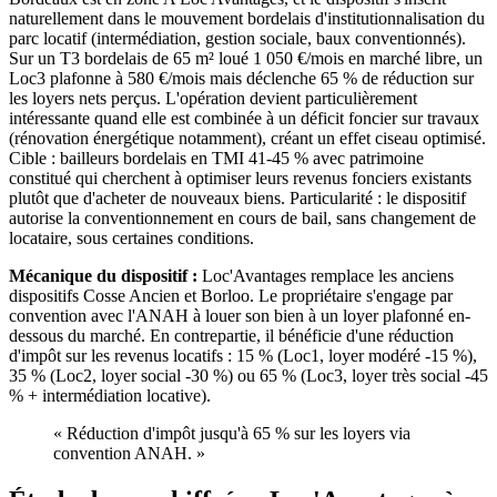
naturellement dans le mouvement bordelais d'institutionnalisation du
parc locatif (intermédiation, gestion sociale, baux conventionnés).
Sur un T3 bordelais de 65 m² loué 1 050 €/mois en marché libre, un
Loc3 plafonne à 580 €/mois mais déclenche 65 % de réduction sur
les loyers nets perçus. L'opération devient particulièrement
intéressante quand elle est combinée à un déficit foncier sur travaux
(rénovation énergétique notamment), créant un effet ciseau optimisé.
Cible : bailleurs bordelais en TMI 41-45 % avec patrimoine
constitué qui cherchent à optimiser leurs revenus fonciers existants
plutôt que d'acheter de nouveaux biens. Particularité : le dispositif
autorise la conventionnement en cours de bail, sans changement de
locataire, sous certaines conditions.
Mécanique du dispositif :
Loc'Avantages remplace les anciens
dispositifs Cosse Ancien et Borloo. Le propriétaire s'engage par
convention avec l'ANAH à louer son bien à un loyer plafonné en-
dessous du marché. En contrepartie, il bénéficie d'une réduction
d'impôt sur les revenus locatifs : 15 % (Loc1, loyer modéré -15 %),
35 % (Loc2, loyer social -30 %) ou 65 % (Loc3, loyer très social -45
% + intermédiation locative).
«
Réduction d'impôt jusqu'à 65 % sur les loyers via
convention ANAH.
»