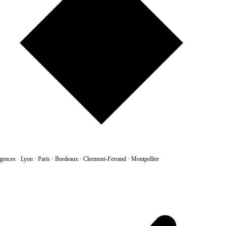
gences
·
Lyon · Paris · Bordeaux · Clermont-Ferrand · Montpellier