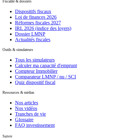
Fiscalité & dossiers
Dispositifs fiscaux
Loi de finances 2026
Réformes fiscales 2027
IRL 2026 (indice des loyers)
Dossier LMNP
Actualités fiscales
Outils & simulateurs
Tous les simulateurs
Calculer ma capacité d'emprunt
Compteur Immobilier
Comparateur LMNP / nu / SCI
Quiz dispositif fiscal
Ressources & médias
Nos articles
Nos vidéos
Tranches de vie
Glossaire
FAQ investissement
Suivre