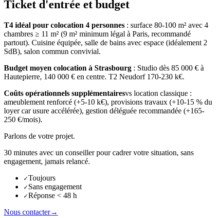
Ticket d'entrée et budget
T4 idéal pour colocation 4 personnes
: surface 80-100 m² avec 4
chambres ≥ 11 m² (9 m² minimum légal à Paris, recommandé
partout). Cuisine équipée, salle de bains avec espace (idéalement 2
SdB), salon commun convivial.
Budget moyen colocation
à
Strasbourg
:
Studio dès 85 000 € à
Hautepierre, 140 000 € en centre. T2 Neudorf 170-230 k€.
Coûts opérationnels supplémentaires
vs location classique :
ameublement renforcé (+5-10 k€), provisions travaux (+10-15 % du
loyer car usure accélérée), gestion déléguée recommandée (+165-
250 €/mois).
Parlons de votre projet.
30 minutes avec un conseiller pour cadrer votre situation, sans
engagement, jamais relancé.
Toujours
✓
Sans engagement
✓
Réponse < 48 h
✓
Nous contacter
→