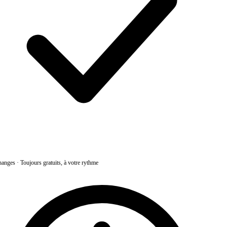
anges
·
Toujours gratuits, à votre rythme