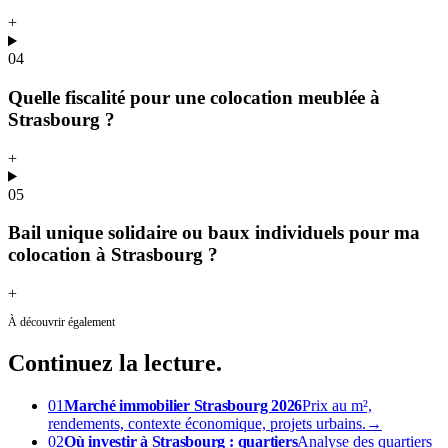
+
04
Quelle fiscalité pour une colocation meublée à
Strasbourg ?
+
05
Bail unique solidaire ou baux individuels pour ma
colocation à Strasbourg ?
+
À découvrir également
Continuez
la lecture.
01
Marché immobilier Strasbourg 2026
Prix au m²,
rendements, contexte économique, projets urbains.
→
02
Où investir à Strasbourg : quartiers
Analyse des quartiers