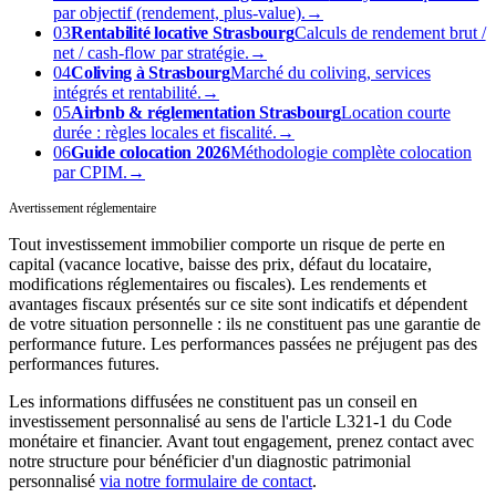
par objectif (rendement, plus-value).
→
03
Rentabilité locative Strasbourg
Calculs de rendement brut /
net / cash-flow par stratégie.
→
04
Coliving à Strasbourg
Marché du coliving, services
intégrés et rentabilité.
→
05
Airbnb & réglementation Strasbourg
Location courte
durée : règles locales et fiscalité.
→
06
Guide colocation 2026
Méthodologie complète colocation
par CPIM.
→
Avertissement réglementaire
Tout investissement immobilier comporte un risque de perte en
capital (vacance locative, baisse des prix, défaut du locataire,
modifications réglementaires ou fiscales). Les rendements et
avantages fiscaux présentés sur ce site sont indicatifs et dépendent
de votre situation personnelle : ils ne constituent pas une garantie de
performance future. Les performances passées ne préjugent pas des
performances futures.
Les informations diffusées ne constituent pas un conseil en
investissement personnalisé au sens de l'article L321-1 du Code
monétaire et financier. Avant tout engagement, prenez contact avec
notre structure pour bénéficier d'un diagnostic patrimonial
personnalisé
via notre formulaire de contact
.