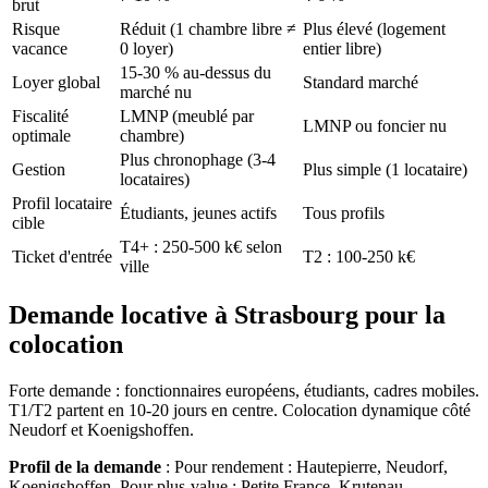
brut
Risque
Réduit (1 chambre libre ≠
Plus élevé (logement
vacance
0 loyer)
entier libre)
15-30 % au-dessus du
Loyer global
Standard marché
marché nu
Fiscalité
LMNP (meublé par
LMNP ou foncier nu
optimale
chambre)
Plus chronophage (3-4
Gestion
Plus simple (1 locataire)
locataires)
Profil locataire
Étudiants, jeunes actifs
Tous profils
cible
T4+ : 250-500 k€ selon
Ticket d'entrée
T2 : 100-250 k€
ville
Demande locative à Strasbourg pour la
colocation
Forte demande : fonctionnaires européens, étudiants, cadres mobiles.
T1/T2 partent en 10-20 jours en centre. Colocation dynamique côté
Neudorf et Koenigshoffen.
Profil de la demande
:
Pour rendement : Hautepierre, Neudorf,
Koenigshoffen. Pour plus-value : Petite France, Krutenau,