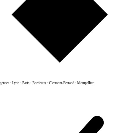
gences
·
Lyon · Paris · Bordeaux · Clermont-Ferrand · Montpellier