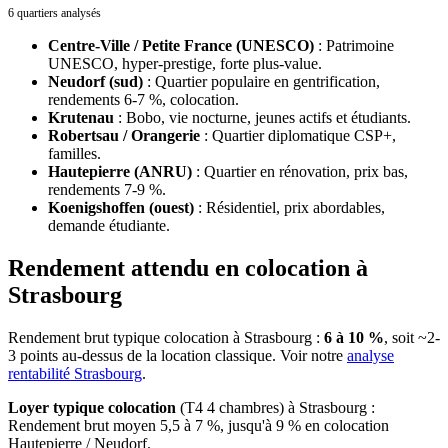
6 quartiers analysés
Centre-Ville / Petite France (UNESCO)
:
Patrimoine
UNESCO, hyper-prestige, forte plus-value.
Neudorf (sud)
:
Quartier populaire en gentrification,
rendements 6-7 %, colocation.
Krutenau
:
Bobo, vie nocturne, jeunes actifs et étudiants.
Robertsau / Orangerie
:
Quartier diplomatique CSP+,
familles.
Hautepierre (ANRU)
:
Quartier en rénovation, prix bas,
rendements 7-9 %.
Koenigshoffen (ouest)
:
Résidentiel, prix abordables,
demande étudiante.
Rendement attendu en colocation à
Strasbourg
Rendement brut typique colocation
à
Strasbourg
:
6 à 10 %
, soit ~2-
3 points au-dessus de la location classique. Voir notre
analyse
rentabilité
Strasbourg
.
Loyer typique colocation
(T4 4 chambres)
à
Strasbourg
:
Rendement brut moyen 5,5 à 7 %, jusqu'à 9 % en colocation
Hautepierre / Neudorf.