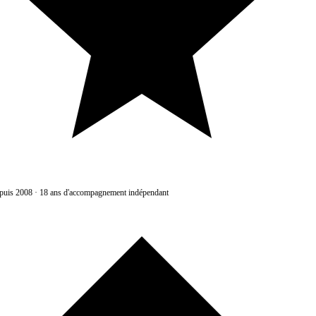
uis 2008
·
18 ans d'accompagnement indépendant