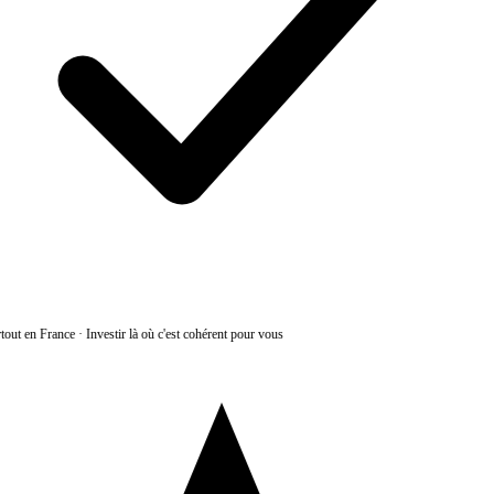
tout en France
·
Investir là où c'est cohérent pour vous