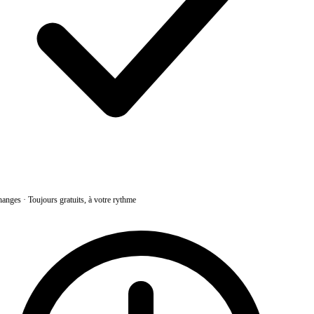
anges
·
Toujours gratuits, à votre rythme