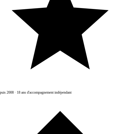
uis 2008
·
18 ans d'accompagnement indépendant