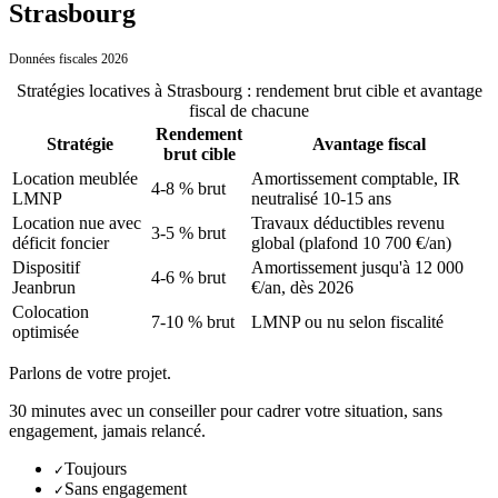
Strasbourg
Données fiscales 2026
Stratégies locatives
à
Strasbourg
: rendement brut cible et avantage
fiscal de chacune
Rendement
Stratégie
Avantage fiscal
brut cible
Location meublée
Amortissement comptable, IR
4-8 % brut
LMNP
neutralisé 10-15 ans
Location nue avec
Travaux déductibles revenu
3-5 % brut
déficit foncier
global (plafond 10 700 €/an)
Dispositif
Amortissement jusqu'à 12 000
4-6 % brut
Jeanbrun
€/an, dès 2026
Colocation
7-10 % brut
LMNP ou nu selon fiscalité
optimisée
Parlons de votre projet.
30 minutes avec un conseiller pour cadrer votre situation, sans
engagement, jamais relancé.
Toujours
✓
Sans engagement
✓