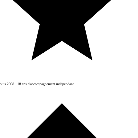
uis 2008
·
18 ans d'accompagnement indépendant