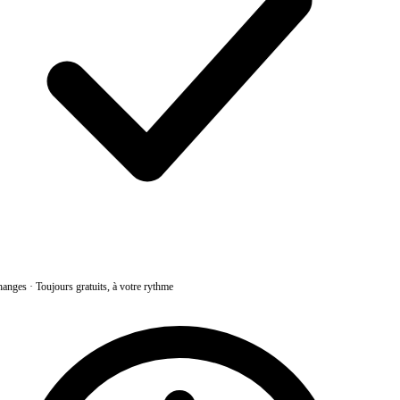
anges
·
Toujours gratuits, à votre rythme