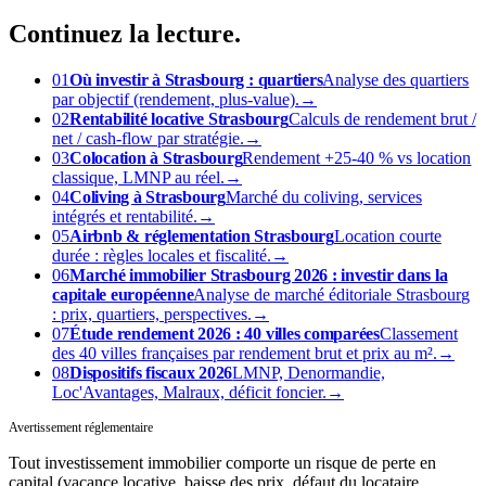
Continuez
la lecture.
01
Où investir à Strasbourg : quartiers
Analyse des quartiers
par objectif (rendement, plus-value).
→
02
Rentabilité locative Strasbourg
Calculs de rendement brut /
net / cash-flow par stratégie.
→
03
Colocation à Strasbourg
Rendement +25-40 % vs location
classique, LMNP au réel.
→
04
Coliving à Strasbourg
Marché du coliving, services
intégrés et rentabilité.
→
05
Airbnb & réglementation Strasbourg
Location courte
durée : règles locales et fiscalité.
→
06
Marché immobilier Strasbourg 2026 : investir dans la
capitale européenne
Analyse de marché éditoriale Strasbourg
: prix, quartiers, perspectives.
→
07
Étude rendement 2026 : 40 villes comparées
Classement
des 40 villes françaises par rendement brut et prix au m².
→
08
Dispositifs fiscaux 2026
LMNP, Denormandie,
Loc'Avantages, Malraux, déficit foncier.
→
Avertissement réglementaire
Tout investissement immobilier comporte un risque de perte en
capital (vacance locative, baisse des prix, défaut du locataire,