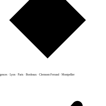
gences
·
Lyon · Paris · Bordeaux · Clermont-Ferrand · Montpellier