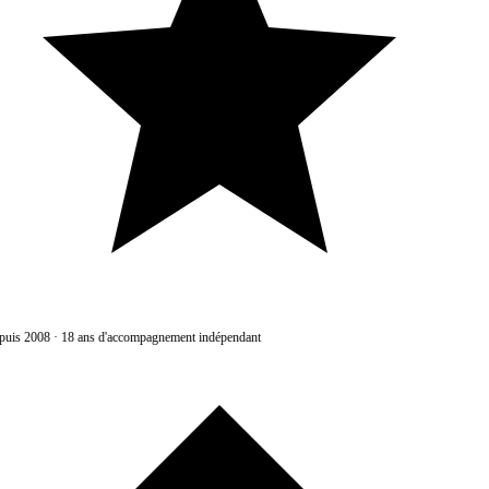
uis 2008
·
18 ans d'accompagnement indépendant