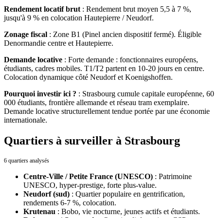
Rendement locatif brut
:
Rendement brut moyen 5,5 à 7 %,
jusqu'à 9 % en colocation Hautepierre / Neudorf.
Zonage fiscal
:
Zone B1 (Pinel ancien dispositif fermé). Éligible
Denormandie centre et Hautepierre.
Demande locative
:
Forte demande : fonctionnaires européens,
étudiants, cadres mobiles. T1/T2 partent en 10-20 jours en centre.
Colocation dynamique côté Neudorf et Koenigshoffen.
Pourquoi investir ici ?
:
Strasbourg cumule capitale européenne, 60
000 étudiants, frontière allemande et réseau tram exemplaire.
Demande locative structurellement tendue portée par une économie
internationale.
Quartiers à surveiller à Strasbourg
6 quartiers analysés
Centre-Ville / Petite France (UNESCO)
:
Patrimoine
UNESCO, hyper-prestige, forte plus-value.
Neudorf (sud)
:
Quartier populaire en gentrification,
rendements 6-7 %, colocation.
Krutenau
:
Bobo, vie nocturne, jeunes actifs et étudiants.