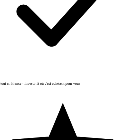
tout en France
·
Investir là où c'est cohérent pour vous