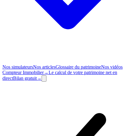
Nos simulateurs
Nos articles
Glossaire du patrimoine
Nos vidéos
Compteur
Immobilier
→
Le calcul de votre patrimoine net en
direct
Bilan
gratuit
→