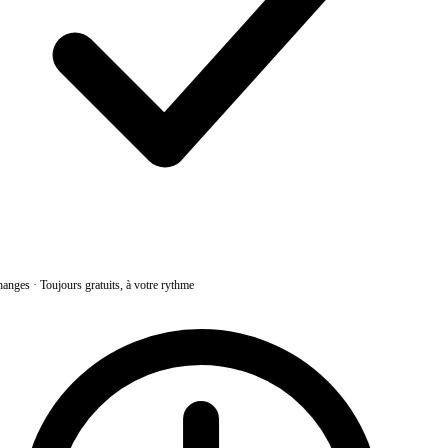
anges
·
Toujours gratuits, à votre rythme