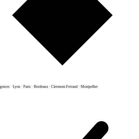
gences
·
Lyon · Paris · Bordeaux · Clermont-Ferrand · Montpellier