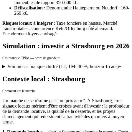
Immeubles de rapport 350-600 k€.
Défiscalisation
:
Denormandie Hautepierre ou Neudorf : 160-
260 k€.
Risques locaux à intégrer
:
Taxe foncière en hausse. Marché
transfrontalier : concurrence Kehl/Offenburg côté allemand.
Encadrement loyers envisagé.
Simulation : investir à Strasbourg en 2026
Cas pratique CPIM — ordre de grandeur
Voir un cas pratique chiffré (T2, TMI 30 %, horizon 15 ans)
+
Contexte local : Strasbourg
Comment lire le marché
Un marché ne se résume pas à un prix au m².
À
Strasbourg
, trois
signaux locaux méritent d'être croisés avant d'investir : la profondeur
de la demande locative, la qualité de la desserte, et les projets
d'aménagement qui redessinent l'attractivité des quartiers à moyen
terme.
1. Demande locative
— c'est le facteur qui sécurise le revenu.
Forte