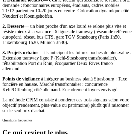
demande : fonctionnaires européens, étudiants, cadres mobiles.
T1/T2 partent en 10-20 jours en centre. Colocation dynamique côté
Neudorf et Koenigshoffen.
2. Desserte
— un bien proche d'un axe lourd se reloue plus vite et
résiste mieux à la vacance :
6 lignes de tramway (réseau de référence
européen), réseau bus CTS, gare TGV Strasbourg (Paris 1h50,
Luxembourg 1h20, Munich 3h30).
3. Projets urbains
— ils anticipent les futures poches de plus-value :
Extension tramway ligne F (Kehl-Strasbourg transfrontalier),
réhabilitation Port du Rhin, écoquartier Deux-Rives franco-
allemand.
Points de vigilance
à intégrer au business plan
à
Strasbourg
:
Taxe
foncière en hausse. Marché transfrontalier : concurrence
Kehl/Offenburg côté allemand. Encadrement loyers envisagé.
La méthode CPIM consiste à pondérer ces trois signaux selon votre
objectif (rendement, plus-value ou patrimoine) plutôt qu'à raisonner
sur le seul prix d'achat.
Questions fréquentes
Ce qui revient
le plus.