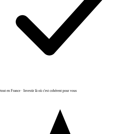
tout en France
·
Investir là où c'est cohérent pour vous