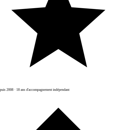
uis 2008
·
18 ans d'accompagnement indépendant