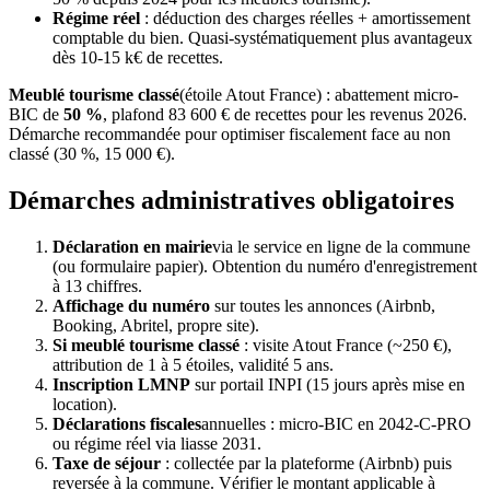
Régime réel
: déduction des charges réelles + amortissement
comptable du bien. Quasi-systématiquement plus avantageux
dès 10-15 k€ de recettes.
Meublé tourisme classé
(étoile Atout France) : abattement micro-
BIC de
50 %
, plafond 83 600 € de recettes pour les revenus 2026.
Démarche recommandée pour optimiser fiscalement face au non
classé (30 %, 15 000 €).
Démarches administratives obligatoires
Déclaration en mairie
via le service en ligne de la commune
(ou formulaire papier). Obtention du numéro d'enregistrement
à 13 chiffres.
Affichage du numéro
sur toutes les annonces (Airbnb,
Booking, Abritel, propre site).
Si meublé tourisme classé
: visite Atout France (~250 €),
attribution de 1 à 5 étoiles, validité 5 ans.
Inscription LMNP
sur portail INPI (15 jours après mise en
location).
Déclarations fiscales
annuelles : micro-BIC en 2042-C-PRO
ou régime réel via liasse 2031.
Taxe de séjour
: collectée par la plateforme (Airbnb) puis
reversée à la commune. Vérifier le montant applicable à