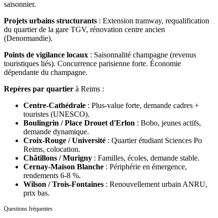
saisonnier.
Projets urbains structurants
:
Extension tramway, requalification
du quartier de la gare TGV, rénovation centre ancien
(Denormandie).
Points de vigilance locaux
:
Saisonnalité champagne (revenus
touristiques liés). Concurrence parisienne forte. Économie
dépendante du champagne.
Repères par quartier
à
Reims
:
Centre-Cathédrale
:
Plus-value forte, demande cadres +
touristes (UNESCO).
Boulingrin / Place Drouet d'Erlon
:
Bobo, jeunes actifs,
demande dynamique.
Croix-Rouge / Université
:
Quartier étudiant Sciences Po
Reims, colocation.
Châtillons / Murigny
:
Familles, écoles, demande stable.
Cernay-Maison Blanche
:
Périphérie en émergence,
rendements 6-8 %.
Wilson / Trois-Fontaines
:
Renouvellement urbain ANRU,
prix bas.
Questions fréquentes