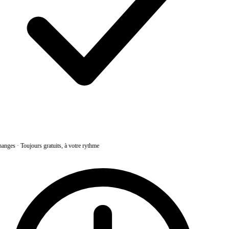
anges
·
Toujours gratuits, à votre rythme