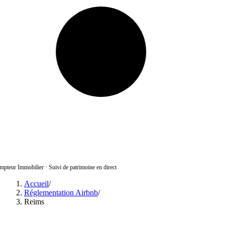
pteur Immobilier
·
Suivi de patrimoine en direct
Accueil
/
Réglementation Airbnb
/
Reims