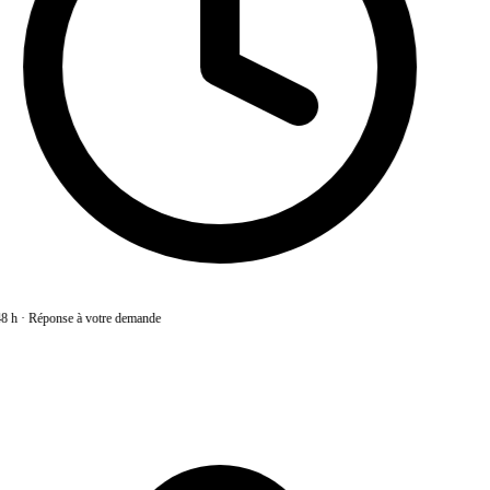
8 h
·
Réponse à votre demande