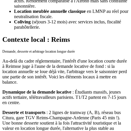
actifs. Rendement comparable à l'Airbnb mais sans contrainte
saisonnière.
Location meublée annuelle classique
en LMNP au réel pour
neutralisation fiscale.
Coliving
(séjours 3-12 mois) avec services inclus, fiscalité
parahôtellerie.
Contexte local : Reims
Demande, desserte et arbitrage location longue durée
Au-delà du cadre réglementaire, l'intérêt d'une location courte durée
à
Reims
se juge à l'aune de la demande locative de fond : si la
location annuelle se loue déjà vite, l'arbitrage vers le saisonnier perd
une partie de son intérêt. Voici les éléments locaux à mettre en
balance.
Dynamique de la demande locative
:
Étudiants massifs, jeunes
actifs tertiaire, télétravailleurs parisiens. T1/T2 partent en 7-15 jours
en centre.
Desserte et transports
:
2 lignes de tramway (A, B), réseau bus
Citura, gare TGV Reims-Champagne-Ardenne (Paris 45 min !).
Une bonne desserte soutient à la fois l'attractivité touristique et la
valeur en location longue durée, l'alternative la plus stable au