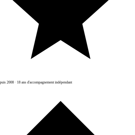
uis 2008
·
18 ans d'accompagnement indépendant