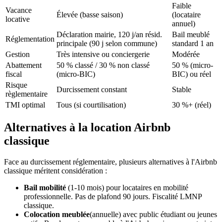
Faible
Vacance
Élevée (basse saison)
(locataire
locative
annuel)
Déclaration mairie, 120 j/an résid.
Bail meublé
Réglementation
principale (90 j selon commune)
standard 1 an
Gestion
Très intensive ou conciergerie
Modérée
Abattement
50 % classé / 30 % non classé
50 % (micro-
fiscal
(micro-BIC)
BIC) ou réel
Risque
Durcissement constant
Stable
règlementaire
TMI optimal
Tous (si courtilisation)
30 %+ (réel)
Alternatives à la location Airbnb
classique
Face au durcissement réglementaire, plusieurs alternatives à l'Airbnb
classique méritent considération :
Bail mobilité
(1-10 mois) pour locataires en mobilité
professionnelle. Pas de plafond 90 jours. Fiscalité LMNP
classique.
Colocation meublée
(annuelle) avec public étudiant ou jeunes