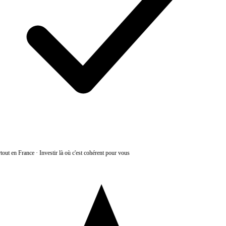
tout en France
·
Investir là où c'est cohérent pour vous