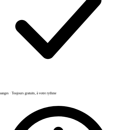
anges
·
Toujours gratuits, à votre rythme