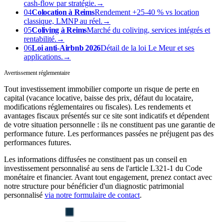
cash-flow par stratégie.
→
04
Colocation à Reims
Rendement +25-40 % vs location
classique, LMNP au réel.
→
05
Coliving à Reims
Marché du coliving, services intégrés et
rentabilité.
→
06
Loi anti-Airbnb 2026
Détail de la loi Le Meur et ses
applications.
→
Avertissement réglementaire
Tout investissement immobilier comporte un risque de perte en
capital (vacance locative, baisse des prix, défaut du locataire,
modifications réglementaires ou fiscales). Les rendements et
avantages fiscaux présentés sur ce site sont indicatifs et dépendent
de votre situation personnelle : ils ne constituent pas une garantie de
performance future. Les performances passées ne préjugent pas des
performances futures.
Les informations diffusées ne constituent pas un conseil en
investissement personnalisé au sens de l'article L321-1 du Code
monétaire et financier. Avant tout engagement, prenez contact avec
notre structure pour bénéficier d'un diagnostic patrimonial
personnalisé
via notre formulaire de contact
.