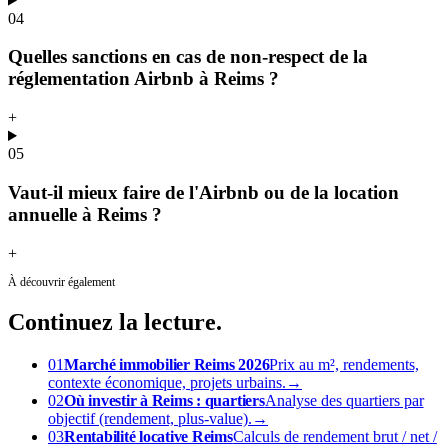
04
Quelles sanctions en cas de non-respect de la
réglementation Airbnb à Reims ?
+
05
Vaut-il mieux faire de l'Airbnb ou de la location
annuelle à Reims ?
+
À découvrir également
Continuez
la lecture.
01
Marché immobilier Reims 2026
Prix au m², rendements,
contexte économique, projets urbains.
→
02
Où investir à Reims : quartiers
Analyse des quartiers par
objectif (rendement, plus-value).
→
03
Rentabilité locative Reims
Calculs de rendement brut / net /