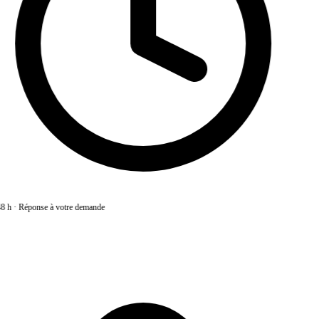
8 h
·
Réponse à votre demande