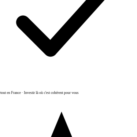
tout en France
·
Investir là où c'est cohérent pour vous