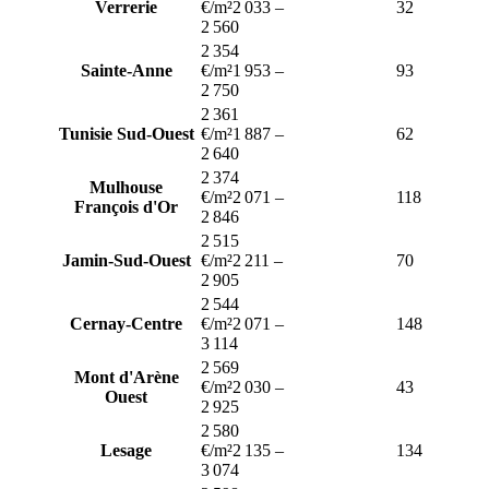
Verrerie
€/m²
2 033
–
32
2 560
2 354
Sainte-Anne
€/m²
1 953
–
93
2 750
2 361
Tunisie Sud-Ouest
€/m²
1 887
–
62
2 640
2 374
Mulhouse
€/m²
2 071
–
118
François d'Or
2 846
2 515
Jamin-Sud-Ouest
€/m²
2 211
–
70
2 905
2 544
Cernay-Centre
€/m²
2 071
–
148
3 114
2 569
Mont d'Arène
€/m²
2 030
–
43
Ouest
2 925
2 580
Lesage
€/m²
2 135
–
134
3 074