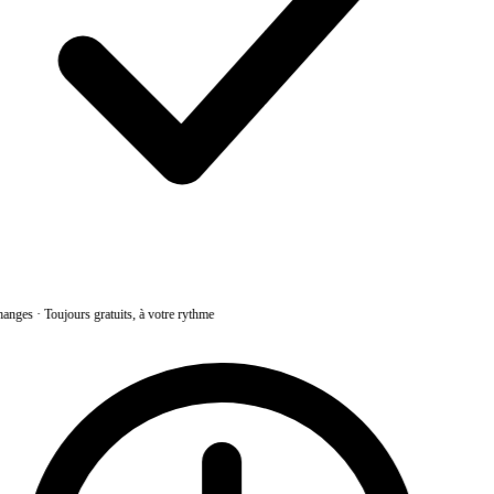
anges
·
Toujours gratuits, à votre rythme