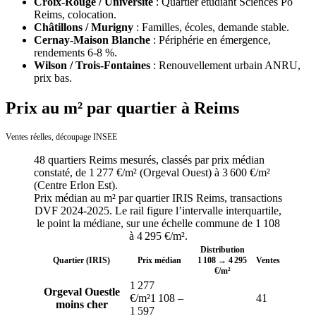
Croix-Rouge / Université
:
Quartier étudiant Sciences Po
Reims, colocation.
Châtillons / Murigny
:
Familles, écoles, demande stable.
Cernay-Maison Blanche
:
Périphérie en émergence,
rendements 6-8 %.
Wilson / Trois-Fontaines
:
Renouvellement urbain ANRU,
prix bas.
Prix au m² par quartier à Reims
Ventes réelles, découpage INSEE
48
quartiers
Reims
mesurés, classés par prix médian
constaté, de
1 277 €/m²
(
Orgeval Ouest
) à
3 600 €/m²
(
Centre Erlon Est
).
Prix médian au m² par quartier IRIS
Reims
, transactions
DVF
2024-2025
. Le rail figure l’intervalle interquartile,
le point la médiane, sur une échelle commune de
1 108
à
4 295
€/m².
Distribution
Quartier (IRIS)
Prix médian
1 108
→
4 295
Ventes
€/m²
1 277
Orgeval Ouest
le
€/m²
1 108
–
41
moins cher
1 597