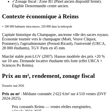
✓
Zonage fiscal : Zone B1 (Pinel ancien dispositif fermé).
Éligible Denormandie centre ancien.
Contexte économique à Reims
≈ 180 000 habitants intra-muros, 320 000 dans la métropole
Capitale historique du Champagne, ancienne ville des sacres royaux.
Économie tournée vers le champagne (Moët, Veuve Cliquot,
Pommery), l'agroalimentaire (Pernod-Ricard), l'université (URCA,
28 000 étudiants), TGV Paris en 45 min.
Marché stable post-LGV (2007). Hausse modérée des prix +20 %
sur 10 ans. Demande locative étudiante très forte (effet URCA +
Sciences Po Reims).
Prix au m², rendement, zonage fiscal
Données mai 2026
Prix au m²
:
Médiane constatée 2 622 €/m² sur 4 510 ventes (DVF
2024-2025).
Prix constatés
Reims
— ventes réelles enregistrées,