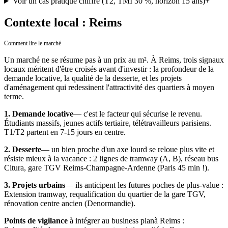
Voir un cas pratique chiffré (T2, TMI 30 %, horizon 15 ans)
+
Contexte local : Reims
Comment lire le marché
Un marché ne se résume pas à un prix au m².
À
Reims
, trois signaux
locaux méritent d'être croisés avant d'investir : la profondeur de la
demande locative, la qualité de la desserte, et les projets
d'aménagement qui redessinent l'attractivité des quartiers à moyen
terme.
1. Demande locative
— c'est le facteur qui sécurise le revenu.
Étudiants massifs, jeunes actifs tertiaire, télétravailleurs parisiens.
T1/T2 partent en 7-15 jours en centre.
2. Desserte
— un bien proche d'un axe lourd se reloue plus vite et
résiste mieux à la vacance :
2 lignes de tramway (A, B), réseau bus
Citura, gare TGV Reims-Champagne-Ardenne (Paris 45 min !).
3. Projets urbains
— ils anticipent les futures poches de plus-value :
Extension tramway, requalification du quartier de la gare TGV,
rénovation centre ancien (Denormandie).
Points de vigilance
à intégrer au business plan
à
Reims
: