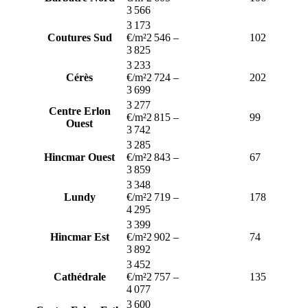
3 566
3 173
Coutures Sud
€/m²
2 546
–
102
3 825
3 233
Cérès
€/m²
2 724
–
202
3 699
3 277
Centre Erlon
€/m²
2 815
–
99
Ouest
3 742
3 285
Hincmar Ouest
€/m²
2 843
–
67
3 859
3 348
Lundy
€/m²
2 719
–
178
4 295
3 399
Hincmar Est
€/m²
2 902
–
74
3 892
3 452
Cathédrale
€/m²
2 757
–
135
4 077
3 600