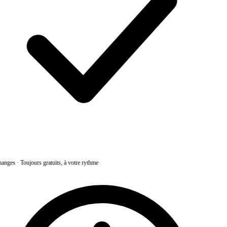
anges
·
Toujours gratuits, à votre rythme