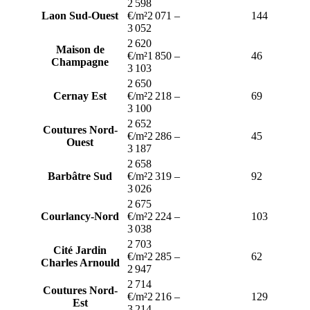
2 598
Laon Sud-Ouest
€/m²
2 071
–
144
3 052
2 620
Maison de
€/m²
1 850
–
46
Champagne
3 103
2 650
Cernay Est
€/m²
2 218
–
69
3 100
2 652
Coutures Nord-
€/m²
2 286
–
45
Ouest
3 187
2 658
Barbâtre Sud
€/m²
2 319
–
92
3 026
2 675
Courlancy-Nord
€/m²
2 224
–
103
3 038
2 703
Cité Jardin
€/m²
2 285
–
62
Charles Arnould
2 947
2 714
Coutures Nord-
€/m²
2 216
–
129
Est
3 214