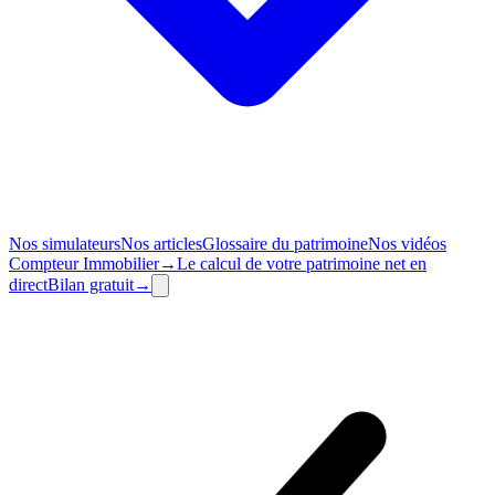
Nos simulateurs
Nos articles
Glossaire du patrimoine
Nos vidéos
Compteur
Immobilier
→
Le calcul de votre patrimoine net en
direct
Bilan
gratuit
→