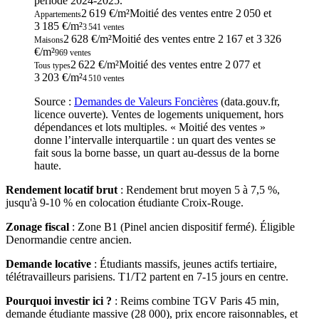
période
2024-2025
.
2 619 €/m²
Moitié des ventes entre
2 050
et
Appartements
3 185
€/m²
3 541
ventes
2 628 €/m²
Moitié des ventes entre
2 167
et
3 326
Maisons
€/m²
969
ventes
2 622 €/m²
Moitié des ventes entre
2 077
et
Tous types
3 203
€/m²
4 510
ventes
Source :
Demandes de Valeurs Foncières
(data.gouv.fr,
licence ouverte). Ventes de logements uniquement, hors
dépendances et lots multiples. « Moitié des ventes »
donne l’intervalle interquartile : un quart des ventes se
fait sous la borne basse, un quart au-dessus de la borne
haute.
Rendement locatif brut
:
Rendement brut moyen 5 à 7,5 %,
jusqu'à 9-10 % en colocation étudiante Croix-Rouge.
Zonage fiscal
:
Zone B1 (Pinel ancien dispositif fermé). Éligible
Denormandie centre ancien.
Demande locative
:
Étudiants massifs, jeunes actifs tertiaire,
télétravailleurs parisiens. T1/T2 partent en 7-15 jours en centre.
Pourquoi investir ici ?
:
Reims combine TGV Paris 45 min,
demande étudiante massive (28 000), prix encore raisonnables, et