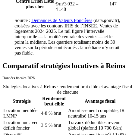
Centre Erlon Est
le
€/m²
3 032
–
147
plus cher
4 148
Source :
Demandes de Valeurs Foncières
(data.gouv.fr),
croisées avec les contours IRIS de l’INSEE. Ventes de
logements
2024-2025
. Le rail figure l’intervalle
interquartile — la moitié centrale des ventes — et le
point la médiane. Les quartiers totalisant moins de
30
ventes sur la période sont écartés : la médiane n’y serait
pas fiable.
Comparatif stratégies locatives à Reims
Données fiscales 2026
Stratégies locatives
à
Reims
: rendement brut cible et avantage fiscal
de chacune
Rendement
Stratégie
Avantage fiscal
brut cible
Location meublée
Amortissement comptable, IR
4-8 % brut
LMNP
neutralisé 10-15 ans
Location nue avec
Travaux déductibles revenu
3-5 % brut
déficit foncier
global (plafond 10 700 €/an)
Dispositif
Amortissement jusqu'à 12 000