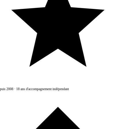
uis 2008
·
18 ans d'accompagnement indépendant