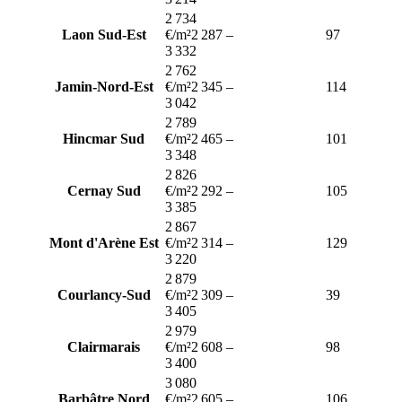
2 734
Laon Sud-Est
€/m²
2 287
–
97
3 332
2 762
Jamin-Nord-Est
€/m²
2 345
–
114
3 042
2 789
Hincmar Sud
€/m²
2 465
–
101
3 348
2 826
Cernay Sud
€/m²
2 292
–
105
3 385
2 867
Mont d'Arène Est
€/m²
2 314
–
129
3 220
2 879
Courlancy-Sud
€/m²
2 309
–
39
3 405
2 979
Clairmarais
€/m²
2 608
–
98
3 400
3 080
Barbâtre Nord
€/m²
2 605
–
106