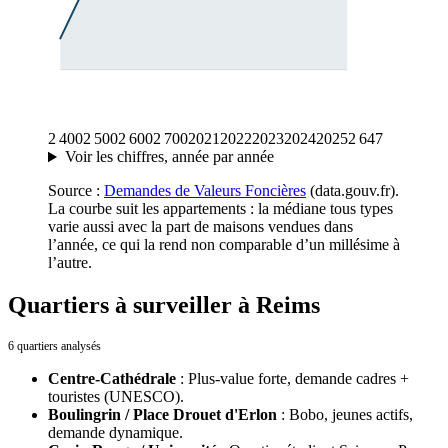
2 400
2 500
2 600
2 700
2021
2022
2023
2024
2025
2 647
Voir les chiffres, année par année
Source :
Demandes de Valeurs Foncières
(data.gouv.fr).
La courbe suit les
appartements
: la médiane tous types
varie aussi avec la part de maisons vendues dans
l’année, ce qui la rend non comparable d’un millésime à
l’autre.
Quartiers à surveiller à Reims
6 quartiers analysés
Centre-Cathédrale
:
Plus-value forte, demande cadres +
touristes (UNESCO).
Boulingrin / Place Drouet d'Erlon
:
Bobo, jeunes actifs,
demande dynamique.