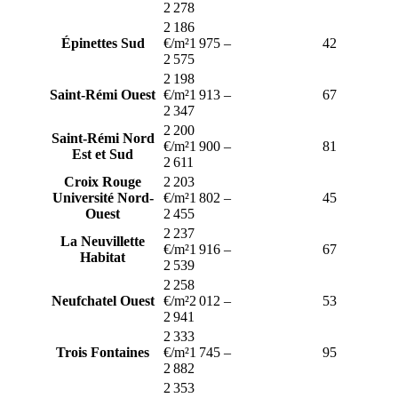
2 278
2 186
Épinettes Sud
€/m²
1 975
–
42
2 575
2 198
Saint-Rémi Ouest
€/m²
1 913
–
67
2 347
2 200
Saint-Rémi Nord
€/m²
1 900
–
81
Est et Sud
2 611
Croix Rouge
2 203
Université Nord-
€/m²
1 802
–
45
Ouest
2 455
2 237
La Neuvillette
€/m²
1 916
–
67
Habitat
2 539
2 258
Neufchatel Ouest
€/m²
2 012
–
53
2 941
2 333
Trois Fontaines
€/m²
1 745
–
95
2 882
2 353