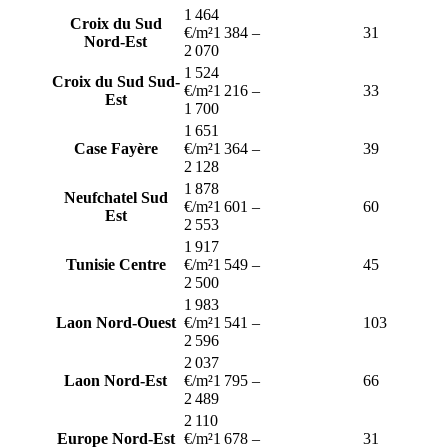
1 464
Croix du Sud
€/m²
1 384
–
31
Nord-Est
2 070
1 524
Croix du Sud Sud-
€/m²
1 216
–
33
Est
1 700
1 651
Case Fayère
€/m²
1 364
–
39
2 128
1 878
Neufchatel Sud
€/m²
1 601
–
60
Est
2 553
1 917
Tunisie Centre
€/m²
1 549
–
45
2 500
1 983
Laon Nord-Ouest
€/m²
1 541
–
103
2 596
2 037
Laon Nord-Est
€/m²
1 795
–
66
2 489
2 110
Europe Nord-Est
€/m²
1 678
–
31