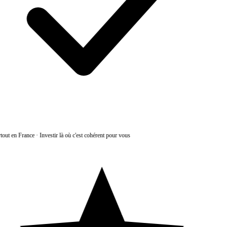
tout en France
·
Investir là où c'est cohérent pour vous