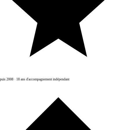
uis 2008
·
18 ans d'accompagnement indépendant