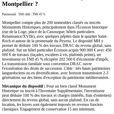
Montpellier ?
Patrimonial · TMI cible : TMI 45 %
Montpellier compte plus de 200 immeubles classés ou inscrits
Monuments Historiques, principalement dans l'Écusson historique
(rue de la Loge, place de la Canourgue, hôtels particuliers
Renaissance/XVIIe), avec quelques pépites dans le quartier Saint-
Roch et autour de la promenade du Peyrou. Le dispositif MH y
permet de déduire 100 % des travaux DRAC du revenu global, sans
plafond. Sur un hôtel particulier Écusson acquis 900 000 € avec 450
000 € de travaux (façades, escaliers à vis, plafonds peints), un
investisseur en TMI 45 % récupère 202 500 € d'économie d'impôt.
La transmission familiale sous convention DRAC ouvre
l'exonération des droits de succession. Cible : très hauts patrimoines
languedociens ou en diversification, avec horizon transmission 2-3
générations sur des biens d'exception du patrimoine méditerranéen.
Mécanique du dispositif :
Pour un bien classé Monument
Historique ou inscrit à l'Inventaire Supplémentaire, l'investisseur
peut déduire 100 % des travaux et charges (intérêts, frais d'entretien)
directement du revenu global, sans aucun plafond. En cas de
location, les loyers sont également imposés en revenus fonciers
classiques. Engagement de conservation 15 ans minimum.