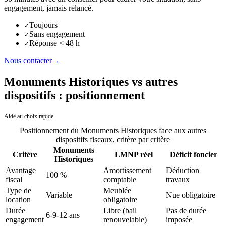
engagement, jamais relancé.
Toujours
✓
Sans engagement
✓
Réponse < 48 h
✓
Nous contacter
→
Monuments Historiques vs autres
dispositifs : positionnement
Aide au choix rapide
Positionnement du
Monuments Historiques
face aux autres
dispositifs fiscaux, critère par critère
Monuments
Critère
LMNP réel
Déficit foncier
Historiques
Avantage
Amortissement
Déduction
100 %
fiscal
comptable
travaux
Type de
Meublée
Variable
Nue obligatoire
location
obligatoire
Durée
Libre (bail
Pas de durée
6-9-12 ans
engagement
renouvelable)
imposée