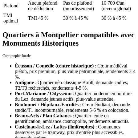
Aucun plafond
Pas de plafond
10 700 €/an
Plafond
de déduction
(amortissement)
(revenu global)
TMI
TMI 45 %
30 % à 45 %
30 % à 45 %
optimal
Quartiers à Montpellier compatibles avec
Monuments Historiques
Cartographie locale
Écusson / Comédie (centre historique)
:
Cœur médiéval
piéton, prix premium, plus-value patrimoniale, rendements 3-4
%.
Antigone
:
Quartier néo-classique Bofill, demande cadres,
T2/T3 recherchés, rendements 4-5 %.
Port-Marianne / Odysseum
:
Quartier moderne en bordure
du Lez, demande jeunes actifs, plus-value attendue.
Boutonnet / Hôpitaux-Facultés
:
Cœur étudiant, demande
studio/T1 incontournable, rendements 5-6 % en colocation.
Beaux-Arts / Plan Cabanes
:
Quartier jeune en
gentrification, ambiance cosmopolite, rendements attractifs.
Castelnau-le-Lez / Lattes (limitrophes)
:
Communes
desservies par le tramway, prix d'entrée plus accessibles,
demande cadres.