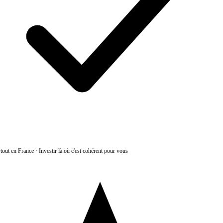
tout en France
·
Investir là où c'est cohérent pour vous