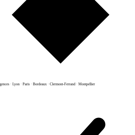
gences
·
Lyon · Paris · Bordeaux · Clermont-Ferrand · Montpellier