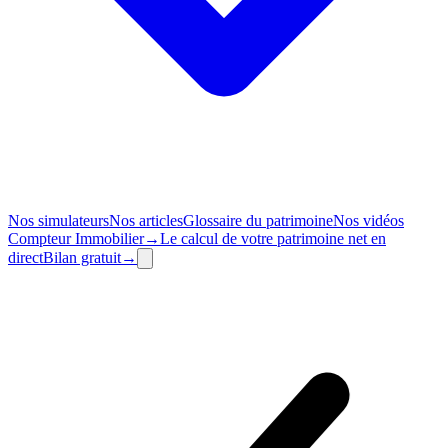
Nos simulateurs
Nos articles
Glossaire du patrimoine
Nos vidéos
Compteur
Immobilier
→
Le calcul de votre patrimoine net en
direct
Bilan
gratuit
→