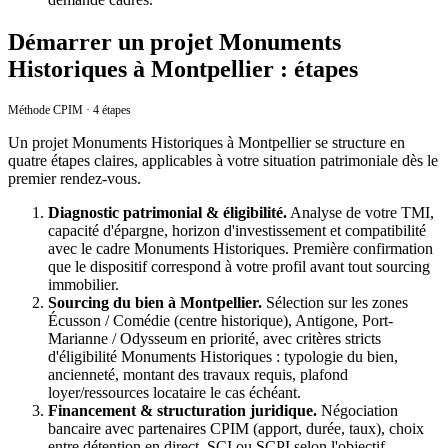
Démarrer un projet Monuments
Historiques à Montpellier : étapes
Méthode CPIM · 4 étapes
Un projet
Monuments Historiques
à
Montpellier
se structure en
quatre étapes claires, applicables à votre situation patrimoniale dès le
premier rendez-vous.
Diagnostic patrimonial & éligibilité.
Analyse de votre TMI,
capacité d'épargne, horizon d'investissement et compatibilité
avec le cadre
Monuments Historiques
. Première confirmation
que le dispositif correspond à votre profil avant tout sourcing
immobilier.
Sourcing du bien
à
Montpellier
.
Sélection sur les zones
Écusson / Comédie (centre historique), Antigone, Port-
Marianne / Odysseum
en priorité, avec critères stricts
d'éligibilité
Monuments Historiques
: typologie du bien,
ancienneté, montant des travaux requis, plafond
loyer/ressources locataire le cas échéant.
Financement & structuration juridique.
Négociation
bancaire avec partenaires CPIM (apport, durée, taux), choix
entre détention en direct, SCI ou SCPI selon l'objectif