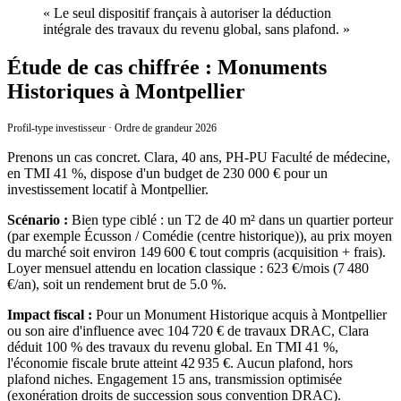
«
Le seul dispositif français à autoriser la déduction
intégrale des travaux du revenu global, sans plafond.
»
Étude de cas chiffrée : Monuments
Historiques à Montpellier
Profil-type investisseur · Ordre de grandeur 2026
Prenons un cas concret. Clara, 40 ans, PH-PU Faculté de médecine,
en TMI 41 %, dispose d'un budget de 230 000 € pour un
investissement locatif à Montpellier.
Scénario :
Bien type ciblé : un T2 de 40 m² dans un quartier porteur
(par exemple Écusson / Comédie (centre historique)), au prix moyen
du marché soit environ 149 600 € tout compris (acquisition + frais).
Loyer mensuel attendu en location classique : 623 €/mois (7 480
€/an), soit un rendement brut de 5.0 %.
Impact fiscal :
Pour un Monument Historique acquis à Montpellier
ou son aire d'influence avec 104 720 € de travaux DRAC, Clara
déduit 100 % des travaux du revenu global. En TMI 41 %,
l'économie fiscale brute atteint 42 935 €. Aucun plafond, hors
plafond niches. Engagement 15 ans, transmission optimisée
(exonération droits de succession sous convention DRAC).