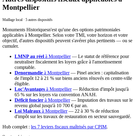
Montpellier
Maillage local · 5 autres dispositifs
Monuments Historiques
n'est qu'une des options patrimoniales
applicables
à
Montpellier
. Selon votre TMI, votre horizon et votre
objectif, d'autres dispositifs peuvent s'avérer plus pertinents — ou se
cumuler.
LMNP au réel
à
Montpellier
—
Le statut de référence pour
neutraliser fiscalement les loyers grâce à l'amortissement
comptable.
Denormandie
à
Montpellier
—
Pinel ancien : capitalisation
de l'impôt 12 à 21 % sur biens anciens rénovés en centre-ville
éligible.
Loc'Avantages
à
Montpellier
—
Réduction d'impôt jusqu'à
65 % sur les loyers via convention ANAH.
Déficit foncier
à
Montpellier
—
Imputation des travaux sur le
revenu global jusqu'à 10 700 € par an.
Loi Malraux
à
Montpellier
—
22 à 30 % de réduction
d'impôt sur les travaux de restauration en secteur sauvegardé.
Hub complet :
les 7 leviers fiscaux maîtrisés par CPIM
.