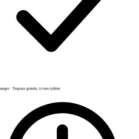
anges
·
Toujours gratuits, à votre rythme