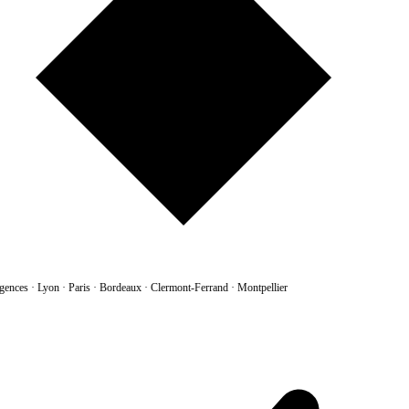
gences
·
Lyon · Paris · Bordeaux · Clermont-Ferrand · Montpellier