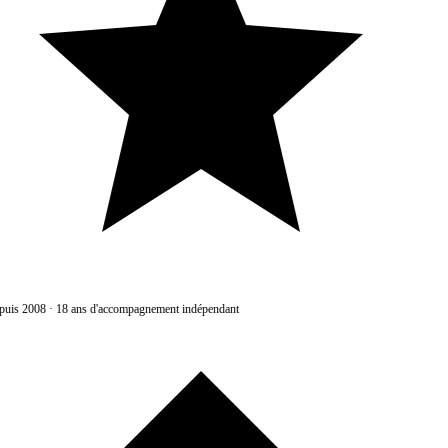
uis 2008
·
18 ans d'accompagnement indépendant