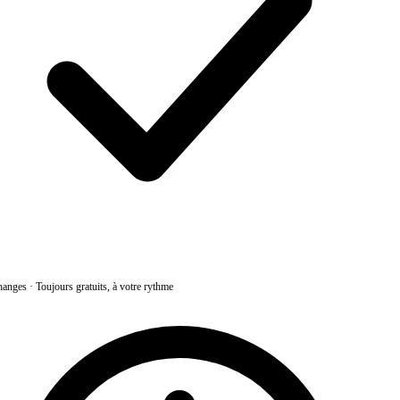
anges
·
Toujours gratuits, à votre rythme