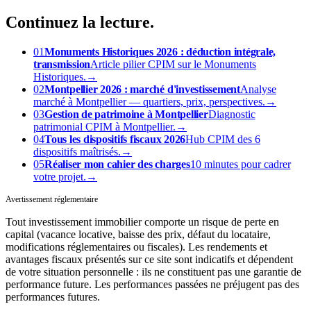
Continuez
la lecture.
01
Monuments Historiques 2026 : déduction intégrale,
transmission
Article pilier CPIM sur le Monuments
Historiques.
→
02
Montpellier 2026 : marché d'investissement
Analyse
marché à Montpellier — quartiers, prix, perspectives.
→
03
Gestion de patrimoine à Montpellier
Diagnostic
patrimonial CPIM à Montpellier.
→
04
Tous les dispositifs fiscaux 2026
Hub CPIM des 6
dispositifs maîtrisés.
→
05
Réaliser mon cahier des charges
10 minutes pour cadrer
votre projet.
→
Avertissement réglementaire
Tout investissement immobilier comporte un risque de perte en
capital (vacance locative, baisse des prix, défaut du locataire,
modifications réglementaires ou fiscales). Les rendements et
avantages fiscaux présentés sur ce site sont indicatifs et dépendent
de votre situation personnelle : ils ne constituent pas une garantie de
performance future. Les performances passées ne préjugent pas des
performances futures.