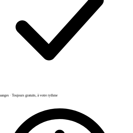
anges
·
Toujours gratuits, à votre rythme