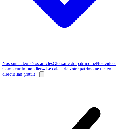
Nos simulateurs
Nos articles
Glossaire du patrimoine
Nos vidéos
Compteur
Immobilier
→
Le calcul de votre patrimoine net en
direct
Bilan
gratuit
→