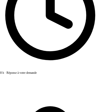
8 h
·
Réponse à votre demande