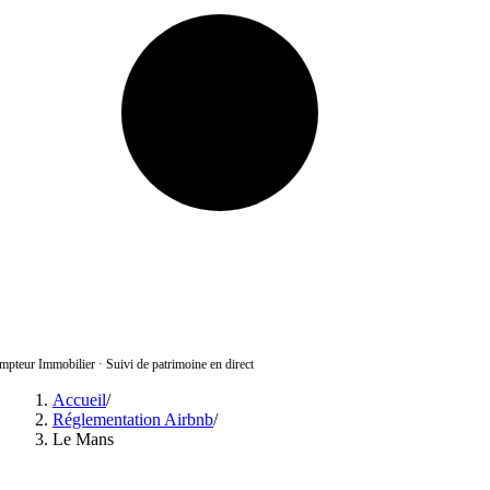
pteur Immobilier
·
Suivi de patrimoine en direct
Accueil
/
Réglementation Airbnb
/
Le Mans