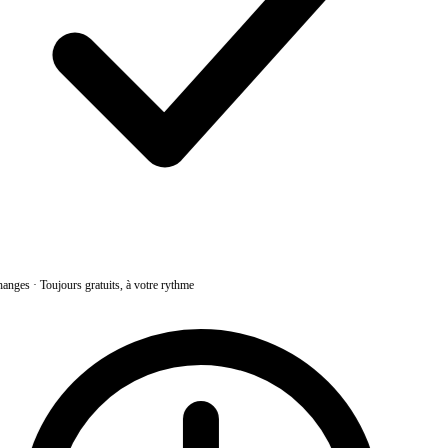
anges
·
Toujours gratuits, à votre rythme