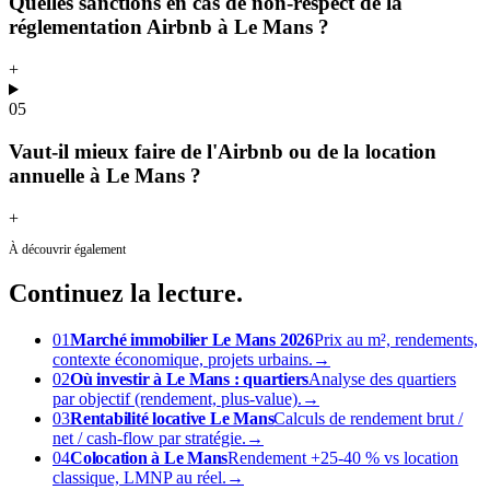
Quelles sanctions en cas de non-respect de la
réglementation Airbnb à Le Mans ?
+
05
Vaut-il mieux faire de l'Airbnb ou de la location
annuelle à Le Mans ?
+
À découvrir également
Continuez
la lecture.
01
Marché immobilier Le Mans 2026
Prix au m², rendements,
contexte économique, projets urbains.
→
02
Où investir à Le Mans : quartiers
Analyse des quartiers
par objectif (rendement, plus-value).
→
03
Rentabilité locative Le Mans
Calculs de rendement brut /
net / cash-flow par stratégie.
→
04
Colocation à Le Mans
Rendement +25-40 % vs location
classique, LMNP au réel.
→