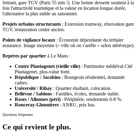
Setram, gare TGV (Paris 55 min !).
Une bonne desserte soutient à la
fois l'attractivité touristique et la valeur en location longue durée,
l'alternative la plus stable au saisonnier.
Projets urbains structurants
:
Extension tramway, rénovation gare
TGV, restauration centre ancien.
Points de vigilance locaux
:
Économie dépendante du tertiaire
assurance. Image moyenne (« ville où on s'arrête » selon stéréotype).
Repères par quartier
à
Le Mans
:
Centre Plantagenet (vieille ville)
:
Patrimoine médiéval Cité
Plantagenet, plus-value forte.
République / Jacobins
:
Bourgeois résidentiel, demande
cadres.
Université / Ribay
:
Quartier étudiant, colocation.
Bellevue / Sablons
:
Familles, écoles, demande stable.
Roses / Allonnes (péri)
:
Périphérie, rendements 6-8 %.
Ronceray-Glonnières
:
ANRU, prix bas.
Questions fréquentes
Ce qui revient
le plus.