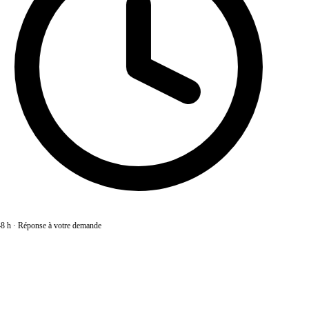
8 h
·
Réponse à votre demande