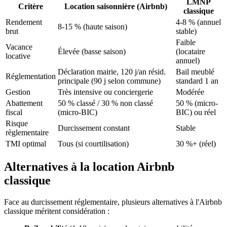
LMNP
Critère
Location saisonnière (Airbnb)
classique
Rendement
4-8 % (annuel
8-15 % (haute saison)
brut
stable)
Faible
Vacance
Élevée (basse saison)
(locataire
locative
annuel)
Déclaration mairie, 120 j/an résid.
Bail meublé
Réglementation
principale (90 j selon commune)
standard 1 an
Gestion
Très intensive ou conciergerie
Modérée
Abattement
50 % classé / 30 % non classé
50 % (micro-
fiscal
(micro-BIC)
BIC) ou réel
Risque
Durcissement constant
Stable
règlementaire
TMI optimal
Tous (si courtilisation)
30 %+ (réel)
Alternatives à la location Airbnb
classique
Face au durcissement réglementaire, plusieurs alternatives à l'Airbnb
classique méritent considération :