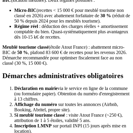
BIC
(location meublée). Deux régimes possibles :
Micro-BIC
(recettes < 15 000 € pour meublé tourisme non
classé en 2026) avec abattement forfaitaire de
30 %
(réduit de
50 % depuis 2024 pour les meublés tourisme).
Régime réel
: déduction des charges réelles + amortissement
comptable du bien. Quasi-systématiquement plus avantageux
dès 10-15 k€ de recettes.
Meublé tourisme classé
(étoile Atout France) : abattement micro-
BIC de
50 %
, plafond 83 600 € de recettes pour les revenus 2026.
Démarche recommandée pour optimiser fiscalement face au non
classé (30 %, 15 000 €).
Démarches administratives obligatoires
Déclaration en mairie
via le service en ligne de la commune
(ou formulaire papier). Obtention du numéro d'enregistrement
à 13 chiffres.
Affichage du numéro
sur toutes les annonces (Airbnb,
Booking, Abritel, propre site).
Si meublé tourisme classé
: visite Atout France (~250 €),
attribution de 1 à 5 étoiles, validité 5 ans.
Inscription LMNP
sur portail INPI (15 jours après mise en
location).