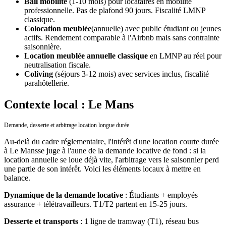
Bail mobilité
(1-10 mois) pour locataires en mobilité
professionnelle. Pas de plafond 90 jours. Fiscalité LMNP
classique.
Colocation meublée
(annuelle) avec public étudiant ou jeunes
actifs. Rendement comparable à l'Airbnb mais sans contrainte
saisonnière.
Location meublée annuelle classique
en LMNP au réel pour
neutralisation fiscale.
Coliving
(séjours 3-12 mois) avec services inclus, fiscalité
parahôtellerie.
Contexte local : Le Mans
Demande, desserte et arbitrage location longue durée
Au-delà du cadre réglementaire, l'intérêt d'une location courte durée
à
Le Mans
se juge à l'aune de la demande locative de fond : si la
location annuelle se loue déjà vite, l'arbitrage vers le saisonnier perd
une partie de son intérêt. Voici les éléments locaux à mettre en
balance.
Dynamique de la demande locative
:
Étudiants + employés
assurance + télétravailleurs. T1/T2 partent en 15-25 jours.
Desserte et transports
:
1 ligne de tramway (T1), réseau bus